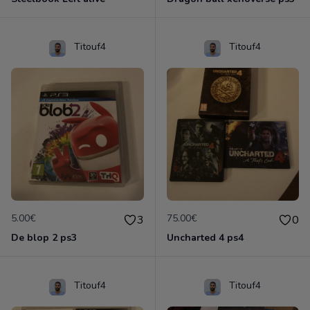
Titouf4
Titouf4
5.00€
75.00€
3
0
De blop 2 ps3
Uncharted 4 ps4
Titouf4
Titouf4