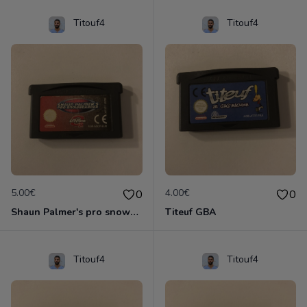
Titouf4
Titouf4
5.00€
4.00€
0
0
Shaun Palmer's pro snowboarder
Titeuf GBA
Titouf4
Titouf4