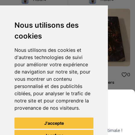
Nous utilisons des
cookies
Nous utilisons des cookies et
d'autres technologies de suivi
pour améliorer votre expérience
de navigation sur notre site, pour
10.00€
10.00€
0
0
vous montrer un contenu
Destiny 2 Xbox one
Steelbook Avengers
personnalisé et des publicités
ciblées, pour analyser le trafic de
notre site et pour comprendre la
provenance de nos visiteurs.
Grenier du Geek
Voir tous les articles du vendeur
J'accepte
Télécharge notre app pour une expérience optimale !