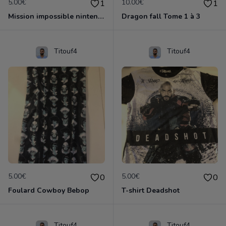
5.00€
10.00€
1
1
Mission impossible nintendo 64
Dragon fall Tome 1 à 3
Titouf4
Titouf4
5.00€
5.00€
0
0
Foulard Cowboy Bebop
T-shirt Deadshot
Titouf4
Titouf4