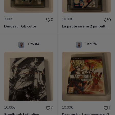
3.00€
10.00€
0
0
Dinosaur GB color
La petite sirène 2 pinball GB color
Titouf4
Titouf4
10.00€
10.00€
0
1
Steelbook Left alive
Dragon ball xenoverse ps3