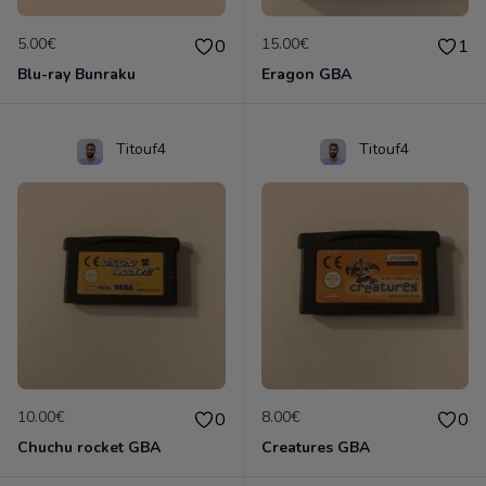
5.00€
15.00€
0
1
Blu-ray Bunraku
Eragon GBA
Titouf4
Titouf4
10.00€
8.00€
0
0
Chuchu rocket GBA
Creatures GBA