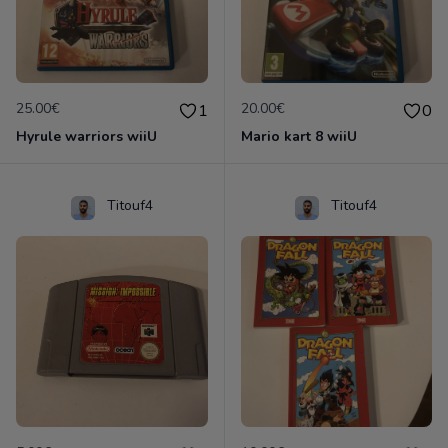
25.00€
20.00€
1
0
Hyrule warriors wiiU
Mario kart 8 wiiU
Titouf4
Titouf4