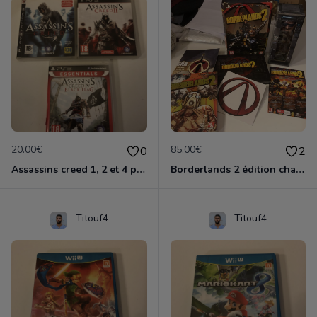
20.00€
85.00€
0
2
Assassins creed 1, 2 et 4 ps3
Borderlands 2 édition chasseur de l'arche ps3
Titouf4
Titouf4