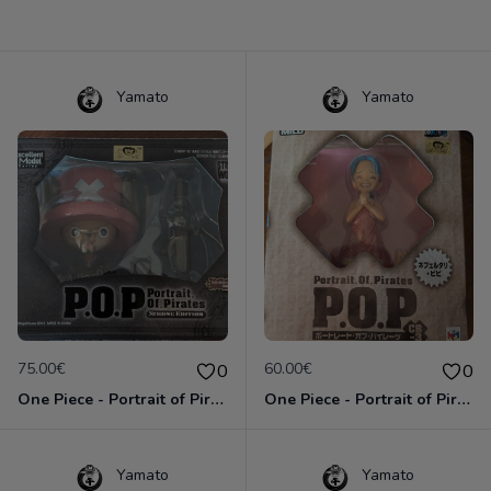
Yamato
Yamato
75.00€
60.00€
0
0
One Piece - Portrait of Pirates - Tony Tony Chopper - Strong World ver.
One Piece - Portrait of Pirates - Nefertari Vivi - Chibi
Yamato
Yamato