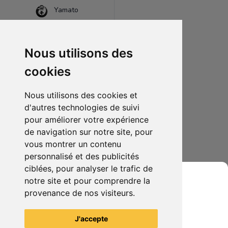
Yamato
Nous utilisons des
cookies
Nous utilisons des cookies et
d'autres technologies de suivi
pour améliorer votre expérience
de navigation sur notre site, pour
100.00€
0
vous montrer un contenu
One Piece - Portrait of Pirates DX - Silvers Rayleigh
personnalisé et des publicités
ciblées, pour analyser le trafic de
notre site et pour comprendre la
provenance de nos visiteurs.
Grenier du Geek
Voir tous les articles du vendeur
J'accepte