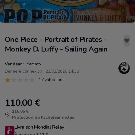
One Piece - Portrait of Pirates -
Monkey D. Luffy - Sailing Again
Vendeur :
Yamato
Dernière connexion : 23/02/2026 14:38
Évaluations
1 évaluations
1 sur 5 étoiles
110.00
€
Product information
116.05 €
Protection de l'acheteur inclus
Livraison Mondial Relay
À partir de 5.12 €