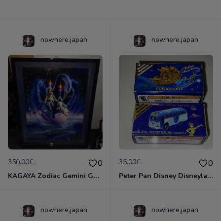
nowhere.japan
nowhere.japan
350.00€
35.00€
0
0
KAGAYA Zodiac Gemini Gemeaux Japon Art Lithograph Lithographie Original & Certificat
Peter Pan Disney Disneyland sea officiel Japon tomika véhicule vehicle collection 2023 golden ship resort cruiser
nowhere.japan
nowhere.japan