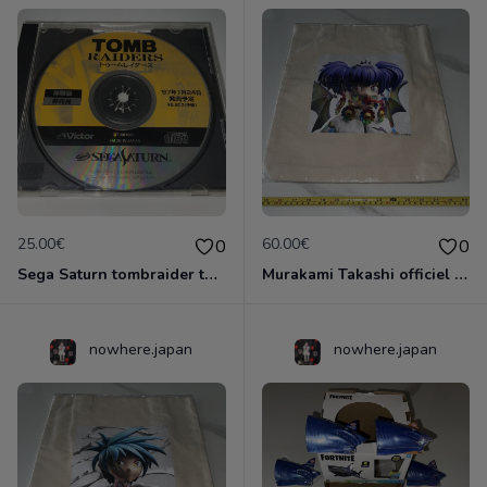
25.00€
60.00€
0
0
Sega Saturn tombraider tomb raider raiders trial édition promo demo sample japon japonais
Murakami Takashi officiel Kaikai kiki clone x tote bag rtfkt sac Japon DEMON flower Nike
nowhere.japan
nowhere.japan