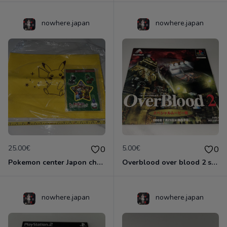
nowhere.japan
nowhere.japan
25.00€
5.00€
0
0
Pokemon center Japon christmas market ornament 2011 sac carte lapras v Lokhlass noël pikachu
Overblood over blood 2 special movie trial edition jp jap japon papx 90046 ps1 playstation 1
nowhere.japan
nowhere.japan