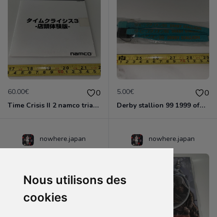
60.00€
5.00€
0
0
Time Crisis II 2 namco trial edition jp jap japon slpm 60217 ps2 playstation 2
Derby stallion 99 1999 officiel PlayStation ps1 Saturn Nintendo Japan strap set
nowhere.japan
nowhere.japan
Nous utilisons des
cookies