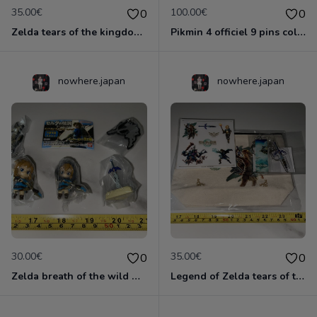
35.00€
100.00€
0
0
Zelda tears of the kingdom premium tapestry wall scroll collector japon nintendo switch
Pikmin 4 officiel 9 pins collector Nintendo store Tokyo Japon full set switch neuf
nowhere.japan
nowhere.japan
30.00€
35.00€
0
0
Zelda breath of the wild Nintendo switch Japon officiel mascot figurines keychain
Legend of Zelda tears of the kingdom Nintendo switch rakuten collector set Japon