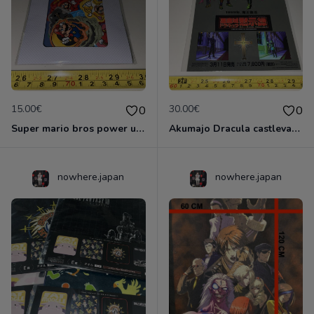
15.00€
30.00€
0
0
Super mario bros power up nintendo store tokyo japon flake seal 60 stickers exclusif neuf
Akumajo Dracula castlevania 64 n64 Nintendo Japon officiel collector stickers 1999 Konami
nowhere.japan
nowhere.japan