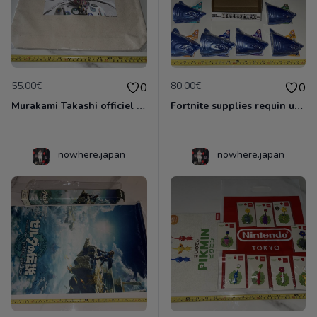
55.00€
80.00€
0
0
Murakami Takashi officiel Kaikai kiki clone x tote bag rtfkt sac Japon DNA flower Nike
Fortnite supplies requin upgrade shark 10 boites + présentoir pack accessoires figurine NEUF epic game
nowhere.japan
nowhere.japan