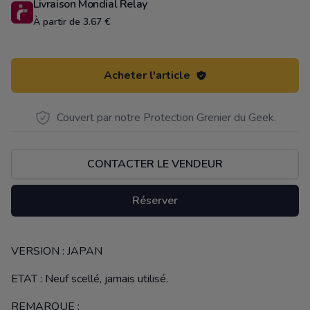
Livraison Mondial Relay
À partir de 3.67 €
Acheter l'article
Couvert par notre Protection Grenier du Geek.
CONTACTER LE VENDEUR
Réserver
VERSION : JAPAN
Description
ETAT : Neuf scellé, jamais utilisé.
REMARQUE :