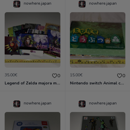
nowhere.japan
nowhere.japan
35.00€
15.00€
0
0
Legend of Zelda majora mask officiel Nintendo Japon 3ds 24 card collector link
Nintendo switch Animal crossing tapis de jeu extérieur japon officiel collector Mario Zelda
nowhere.japan
nowhere.japan