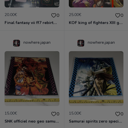
20.00€
25.00€
0
0
Final fantasy vii ff7 rebirth officiel towel serviettes à main Kuji japon ps5 neuf
KOF king of fighters XIII global match snk japon officiel serviette microfibre neo geo aes cd mvs
nowhere.japan
nowhere.japan
15.00€
15.00€
0
0
SNK officiel neo geo samurai spirits zero special serviette japon neuf aes mvs cd
Samurai spirits zero special SNK officiel neo geo serviette japon neuf aes mvs cd