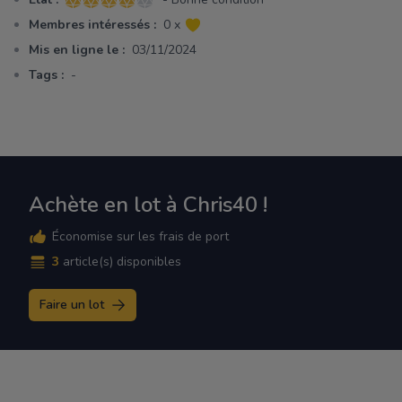
4 sur 5 étoiles
Membres intéressés :
0 x
Mis en ligne le :
03/11/2024
Tags :
-
Achète en lot à Chris40 !
Économise sur les frais de port
3
article(s) disponibles
Faire un lot