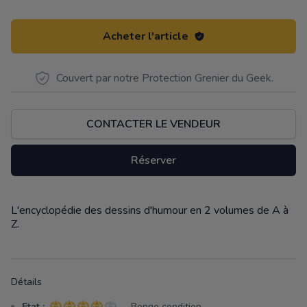
Acheter l'article
Couvert par notre Protection Grenier du Geek.
CONTACTER LE VENDEUR
Réserver
L'encyclopédie des dessins d'humour en 2 volumes de A à
Description
Z.
Détails
Etat :
- Bonne condition