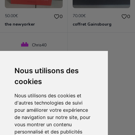
50.00€
70.00€
0
0
the newyorker
coffret Gainsbourg
Chris40
Nous utilisons des
cookies
Nous utilisons des cookies et
d'autres technologies de suivi
pour améliorer votre expérience
de navigation sur notre site, pour
9.00€
0
vous montrer un contenu
Harry Potter et la chambre des secrets
personnalisé et des publicités