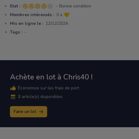
Etat :
- Bonne condition
4 sur 5 étoiles
Membres intéressés :
0 x
Mis en ligne le :
12/12/2024
Tags :
-
Achète en lot à Chris40 !
Économise sur les frais de port
3
article(s) disponibles
Faire un lot