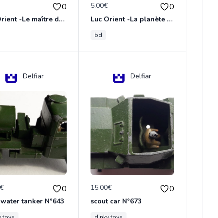
€
5.00€
0
0
Luc Orient -Le maître de terango
Luc Orient -La planète de l'angoisse
bd
Delfiar
Delfiar
0€
15.00€
0
0
 water tanker N°643
scout car N°673
y toys
dinky toys