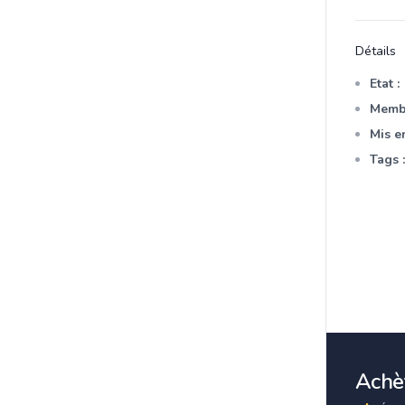
Détails
Etat :
Membr
Mis en
Tags :
Achèt