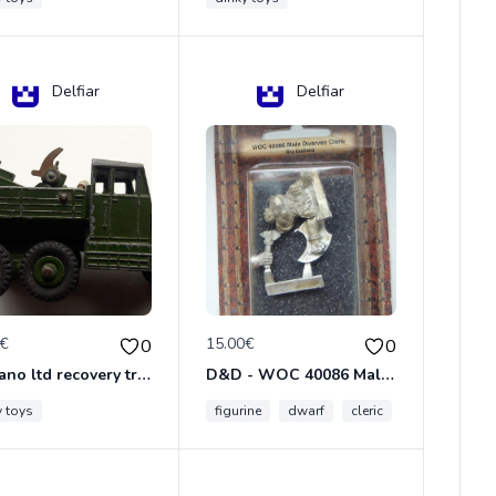
Delfiar
Delfiar
0€
15.00€
0
0
meccano ltd recovery tractor N°661
D&D - WOC 40086 Male Dwarven Cleric Miniature - Donjons Dragons
y toys
figurine
dwarf
cleric