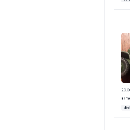
20.0
din