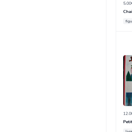
5.00
figu
12.0
Peti
livr