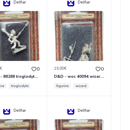
Delfiar
Delfiar
0€
15.00€
0
0
D&D - 88288 troglodyte with long Miniature - Donjons Dragons
D&D - woc 40094 wizard human male Miniature - Donjons Dragons
ine
troglodyte
figurine
wizard
Delfiar
Delfiar