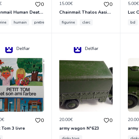
€
15.00€
5.00
0
0
Chainmail Human Death Cleric
Chainmail Thalos Aasimar Cleric
rine
humain
pretre
figurine
clerc
bd
Delfiar
Delfiar
0€
20.00€
20.0
0
0
t Tom 3 livre
army wagon N°623
army
e
dinky toys
dink