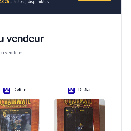
1025
article(s) disponibles
du vendeur
 du vendeurs
Delfiar
Delfiar