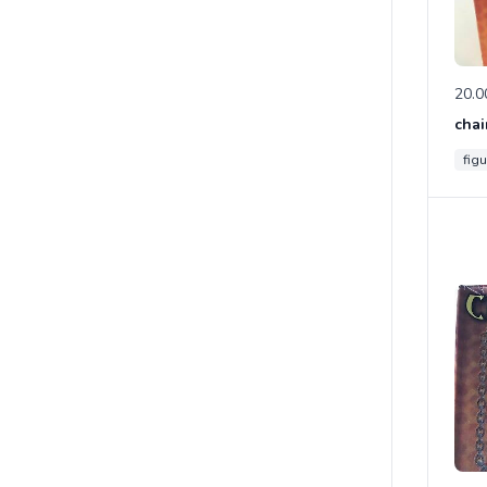
20.0
chai
figu