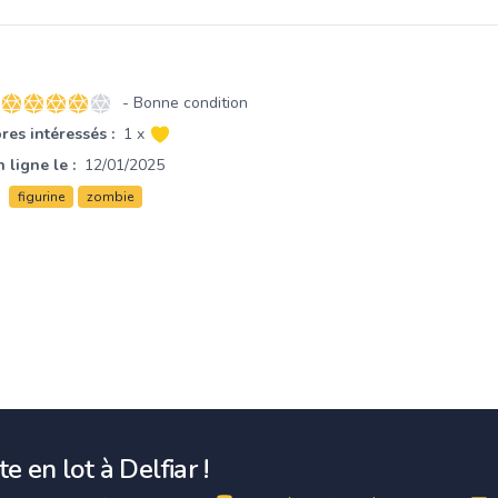
- Bonne condition
4 sur 5 étoiles
es intéressés :
1 x
 ligne le :
12/01/2025
figurine
zombie
e en lot à Delfiar !