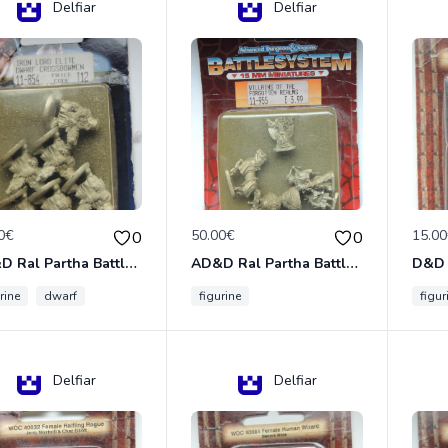
Delfiar
Delfiar
0€
50.00€
15.0
0
0
AD&D Ral Partha Battlesystem Miniatures Pack Iron Lord Dwarf Crossbowmen 11-854
AD&D Ral Partha Battlesystem Villains/Forgotten Realms 11-955 Miniatures
rine
dwarf
figurine
figur
Delfiar
Delfiar