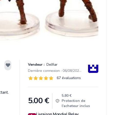
Vendeur :
Delfiar
Dernière connexion : 06/08/2026 14:14
Évaluations
67 évaluations
67 sur 5 étoiles
tant.
Product information
5.80 €
5.00
€
Protection de
l'acheteur inclus
Livraison Mondial Relay