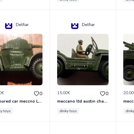
Delfiar
Delfiar
0€
15.00€
20.0
0
0
armoured car meccno LTD N°670
meccano ltd austin champ N°674
ky toys
dinky toys
dink