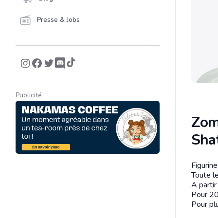
Presse & Jobs
Publicité
Zom
Sha
Figurin
Descrip
Toute le
A parti
Pour 20
Pour plu