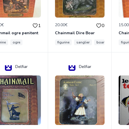
0€
20.00€
15.0
1
0
nmail ogre penitent
Chainmail Dire Boar
rine
ogre
figurine
sanglier
boar
figur
Delfiar
Delfiar