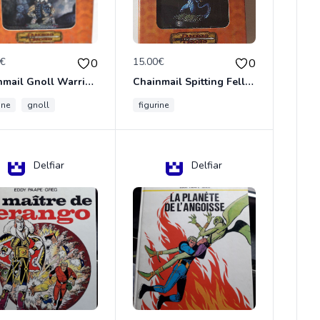
0€
15.00€
0
0
Chainmail Gnoll Warrior Dungeons & Dragons
Chainmail Spitting Felldrake
ine
gnoll
figurine
Delfiar
Delfiar