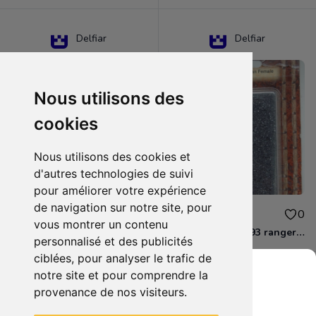
Delfiar
Delfiar
Nous utilisons des
cookies
Nous utilisons des cookies et
d'autres technologies de suivi
pour améliorer votre expérience
de navigation sur notre site, pour
15.00€
12.00€
0
0
vous montrer un contenu
D&D - 88286 paladin human male Miniature - Donjons Dragons
D&D - WOC 40093 ranger human female Miniature - Donjons Dragons
personnalisé et des publicités
ciblées, pour analyser le trafic de
notre site et pour comprendre la
provenance de nos visiteurs.