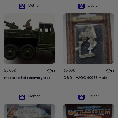
Delfiar
Delfiar
20.00€
15.00€
0
0
meccano ltd recovery tractor N°661
D&D - WOC 40086 Male Dwarven Cleric Miniature - Donjons Dragons
Delfiar
Delfiar