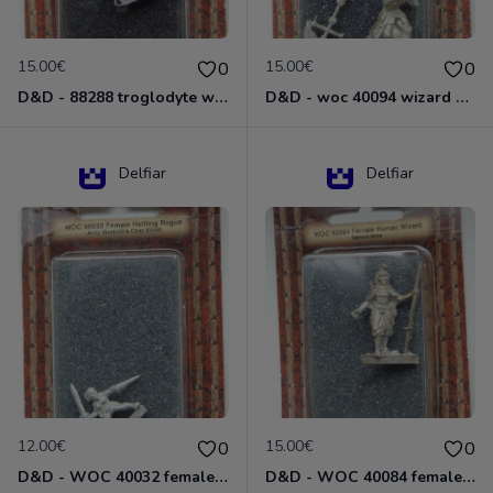
15.00€
15.00€
0
0
D&D - 88288 troglodyte with long Miniature - Donjons Dragons
D&D - woc 40094 wizard human male Miniature - Donjons Dragons
Delfiar
Delfiar
12.00€
15.00€
0
0
D&D - WOC 40032 female halfling rogue Miniature - Donjons Dragons
D&D - WOC 40084 female human wizard Miniature - Donjons Dragons