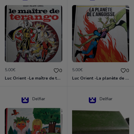
5.00€
5.00€
0
0
Luc Orient -Le maître de terango
Luc Orient -La planète de l'angoisse
Delfiar
Delfiar