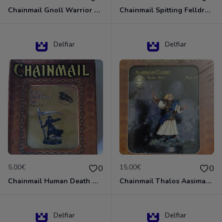
Chainmail Gnoll Warrior Dungeons & Dragons
Chainmail Spitting Felldrake
Delfiar
Delfiar
5.00€
15.00€
0
0
Chainmail Human Death Cleric
Chainmail Thalos Aasimar Cleric
Delfiar
Delfiar