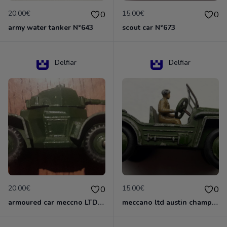
20.00€
15.00€
0
0
army water tanker N°643
scout car N°673
Delfiar
Delfiar
20.00€
15.00€
0
0
armoured car meccno LTD N°670
meccano ltd austin champ N°674