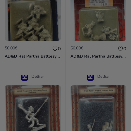
50.00€
50.00€
0
0
AD&D Ral Partha Battlesystem Miniatures Pack Iron Lord Dwarf Crossbowmen 11-854
AD&D Ral Partha Battlesystem Villains/Forgotten Realms 11-955 Miniatures
Delfiar
Delfiar