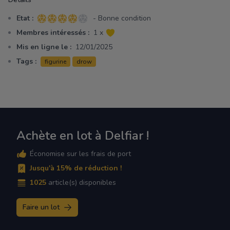
Etat :
- Bonne condition
4 sur 5 étoiles
Membres intéressés :
1 x
Mis en ligne le :
12/01/2025
Tags :
figurine
drow
Achète en lot à Delfiar !
Économise sur les frais de port
Jusqu'à 15% de réduction !
1025
article(s) disponibles
Faire un lot