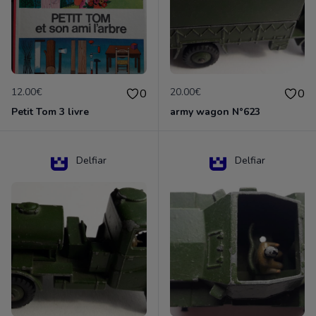
12.00€
20.00€
0
0
Petit Tom 3 livre
army wagon N°623
Delfiar
Delfiar