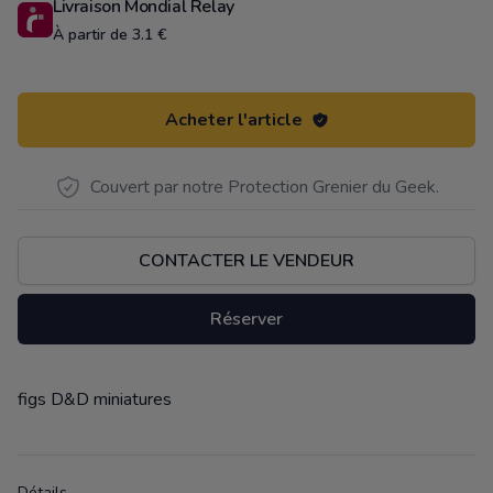
Livraison Mondial Relay
À partir de 3.1 €
Acheter l'article
Couvert par notre Protection Grenier du Geek.
CONTACTER LE VENDEUR
Réserver
figs D&D miniatures
Description
Détails