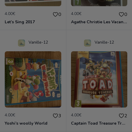
4.00€
4.00€
0
0
Let’s Sing 2017
Agathe Christie Les Vacances d’Hercule Poirot
Vanille-12
Vanille-12
4.00€
4.00€
3
2
Yoshi’s woolly World
Captain Toad Treasure Tracker