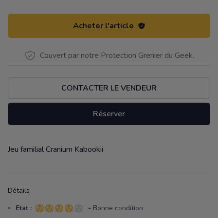
Acheter l'article
Couvert par notre Protection Grenier du Geek.
CONTACTER LE VENDEUR
Réserver
Jeu familial Cranium Kabookii
Description
Détails
Etat :
- Bonne condition
4 sur 5 étoiles