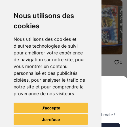
Nous utilisons des
cookies
Nous utilisons des cookies et
d'autres technologies de suivi
pour améliorer votre expérience
de navigation sur notre site, pour
5.00€
6.00€
0
0
vous montrer un contenu
Singstar spécial 80’s
Buzz Quiz Pop
personnalisé et des publicités
ciblées, pour analyser le trafic de
notre site et pour comprendre la
provenance de nos visiteurs.
Grenier du Geek
Voir tous les articles du vendeur
J'accepte
Télécharge notre app pour une expérience optimale !
Je refuse