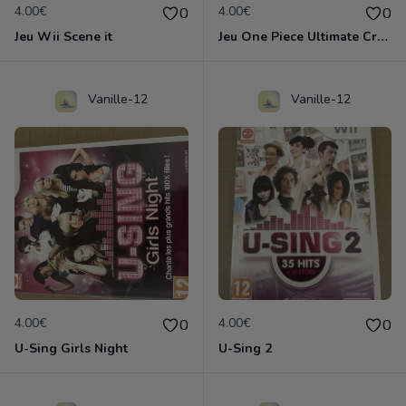
4.00€
4.00€
0
0
Jeu Wii Scene it
Jeu One Piece Ultimate Cruise 2
Vanille-12
Vanille-12
4.00€
4.00€
0
0
U-Sing Girls Night
U-Sing 2