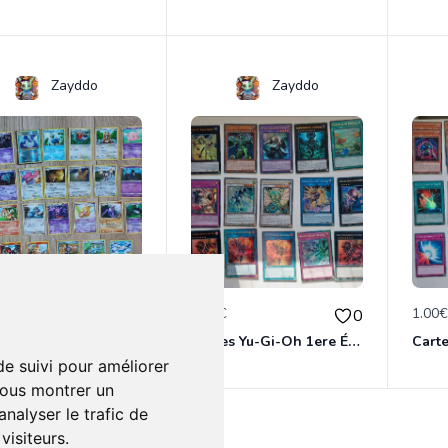
Zayddo
Zayddo
€
1.00€
1.00
0
0
Cartes Pokémon - Collection
Cartes Yu-Gi-Oh 1ere Édition 25e anniversaire
de suivi pour améliorer
vous montrer un
nalyser le trafic de
isiteurs.