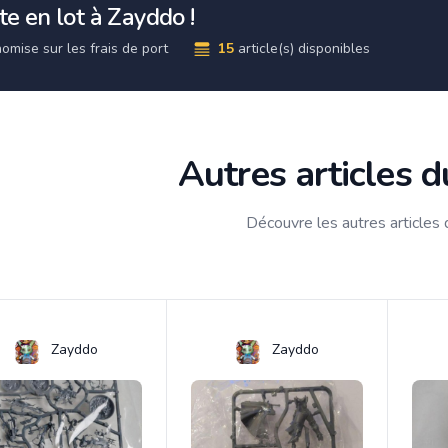
e en lot à Zayddo !
omise sur les frais de port
15
article(s) disponibles
Autres articles 
Découvre les autres articles
Zayddo
Zayddo