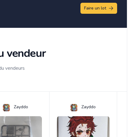
Faire un lot
du vendeur
 du vendeurs
Zayddo
Zayddo