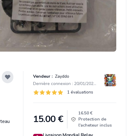
Vendeur :
Zayddo
Dernière connexion : 20/01/2025 17:50
Évaluations
1 évaluations
1 sur 5 étoiles
Product information
16.50 €
15.00
€
Protection de
rteau
l'acheteur inclus
Livraison Mondial Relay