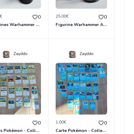
0€
25.00€
0
0
Figurines Warhammer 40K
Figurine Warhammer AOS
Zayddo
Zayddo
€
1.00€
0
0
Cartes Pokémon - Collection Incolore
Carte Pokémon - Collection Eau