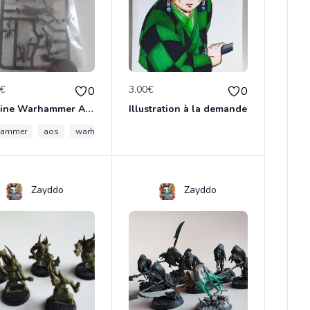
0€
3.00€
0
0
Figurine Warhammer AOS sous blister
Illustration à la demande
hammer
aos
warhammer 40k
Zayddo
Zayddo