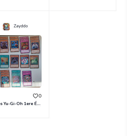
Zayddo
€
0
Cartes Yu-Gi-Oh 1ere Édition 25e anniversaire