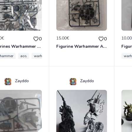
0€
15.00€
10.0
0
0
Figurines Warhammer AOS sous blister
Figurine Warhammer AOS sous blister
rhammer
aos
warhammer 40k
war
Zayddo
Zayddo