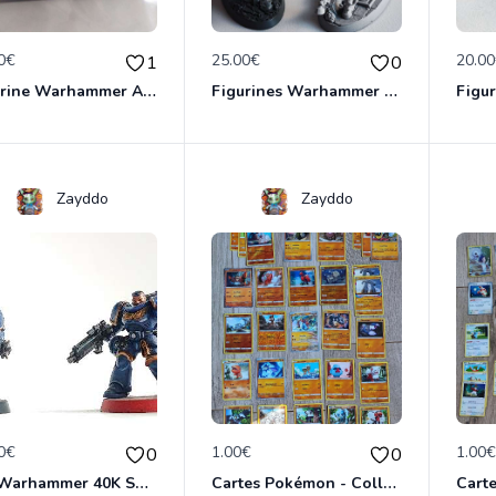
0€
25.00€
20.0
1
0
Figurine Warhammer AOS
Figurines Warhammer AOS
Zayddo
Zayddo
0€
1.00€
1.00
0
0
Lot Warhammer 40K Space Marines & Raven
Cartes Pokémon - Collection Combat