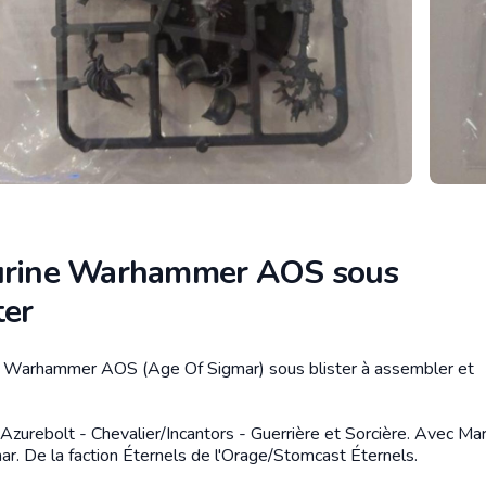
urine Warhammer AOS sous
ter
e Warhammer AOS (Age Of Sigmar) sous blister à assembler et
tion
 Azurebolt - Chevalier/Incantors - Guerrière et Sorcière. Avec Ma
ar. De la faction Éternels de l'Orage/Stomcast Éternels.