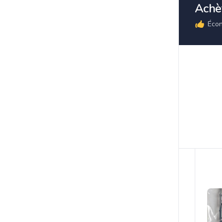
Achèt
Écon