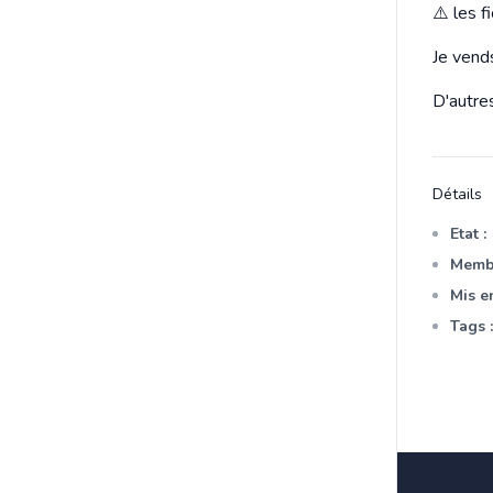
⚠️ les 
Je vends
D'autre
Détails
Etat :
Membr
Mis en
Tags :