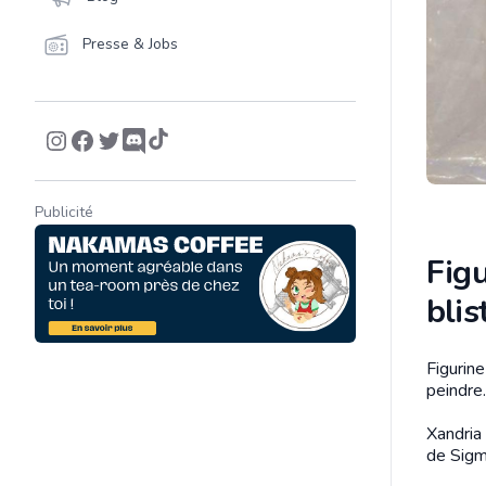
Presse & Jobs
Publicité
Fig
blis
Figurin
Descrip
peindre.
Xandria
de Sigm