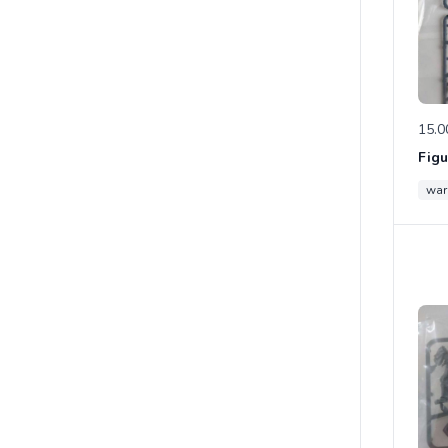
15.0
wa