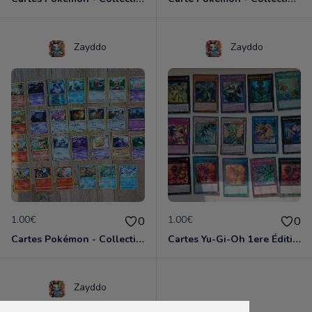
Zayddo
Zayddo
1.00€
1.00€
0
0
Cartes Pokémon - Collection
Cartes Yu-Gi-Oh 1ere Édition 25e anniversaire
Zayddo