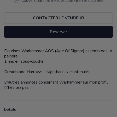
Couvert par notre Protection Grenier du Geek.
CONTACTER LE VENDEUR
Réserver
Figurines Warhammer AOS (Age Of Sigmar) assemblées. A
Description
peindre.
1 mis en sous-couche.
Dreadblade Harrows - Nighthaunt / Hantenuits.
D'autres annonces concernant Warhammer sur mon profil.
N'hésitez pas !
Détails