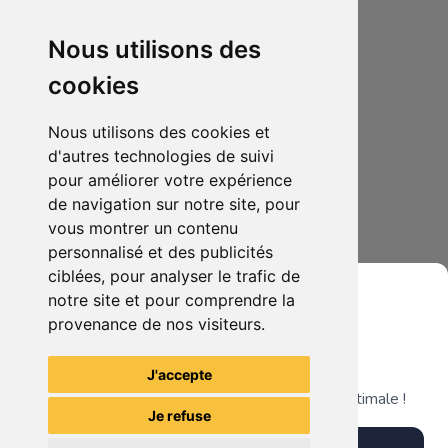
Nous utilisons des
cookies
Nous utilisons des cookies et
d'autres technologies de suivi
pour améliorer votre expérience
de navigation sur notre site, pour
1.00€
0
vous montrer un contenu
Cartes Yu-Gi-Oh 1ere Édition 25e anniversaire
personnalisé et des publicités
ciblées, pour analyser le trafic de
notre site et pour comprendre la
provenance de nos visiteurs.
Grenier du Geek
Voir tous les articles du vendeur
J'accepte
Télécharge notre app pour une expérience optimale !
Je refuse