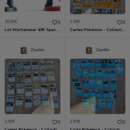
30.00€
1.00€
0
0
Lot Warhammer 40K Space Marines & Raven
Cartes Pokémon - Collection Combat
Zayddo
Zayddo
1.00€
1.00€
0
0
Cartes Pokémon - Collection Incolore
Carte Pokémon - Collection Eau