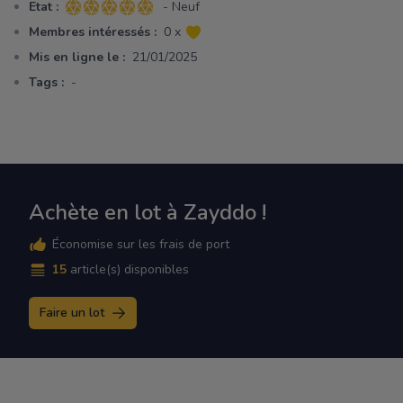
Etat :
- Neuf
5 sur 5 étoiles
Membres intéressés :
0 x
Mis en ligne le :
21/01/2025
Tags :
-
Achète en lot à Zayddo !
Économise sur les frais de port
15
article(s) disponibles
Faire un lot