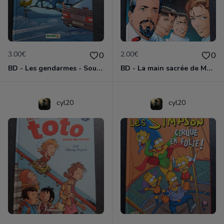
3.00€
2.00€
0
0
BD - Les gendarmes - Souriez, vous êtes flashés - Tome 5
BD - La main sacrée de Metallica
cyl20
cyl20