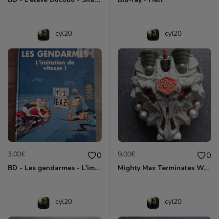
cyl20
cyl20
3.00€
9.00€
0
0
BD - Les gendarmes - L'imitation de vitesse - Tome 14
Mighty Max Terminates Wolfship 7
cyl20
cyl20