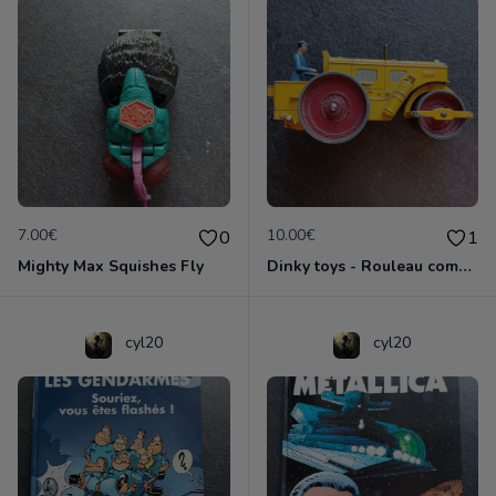
7.00€
10.00€
0
1
Mighty Max Squishes Fly
Dinky toys - Rouleau compresseur - Richier 90A
cyl20
cyl20