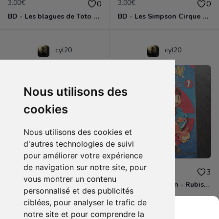
3.00€
3.00€
0
0
BD - Les blagues de Toto - L'école des vannes - Tome 1
BD - Les Simpson Cirque en folie ! - Tome 11
cyl20
cyl20
Nous utilisons des
cookies
Nous utilisons des cookies et
d'autres technologies de suivi
pour améliorer votre expérience
de navigation sur notre site, pour
3.00€
4.00€
0
3
vous montrer un contenu
BD - Les Simpson - Sous les projecteurs - Tome 13
Manga - Pokémon - Rubis et Saphir - Tome 1
personnalisé et des publicités
ciblées, pour analyser le trafic de
notre site et pour comprendre la