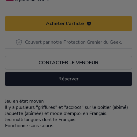
Acheter l'article
Couvert par notre Protection Grenier du Geek.
CONTACTER LE VENDEUR
Réserver
Jeu en état moyen.
Description
Il y a plusieurs "griffures" et "accrocs" sur le boitier (abîmé)
Jaquette (abîmée) et mode d'emploi en Français.
Jeu multi langues dont le Français.
Fonctionne sans soucis.