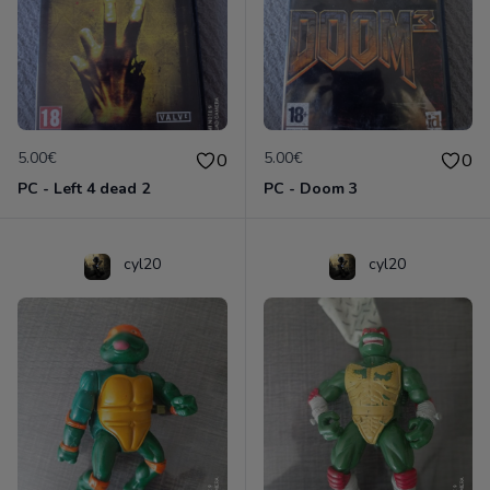
5.00€
5.00€
0
0
PC - Left 4 dead 2
PC - Doom 3
cyl20
cyl20