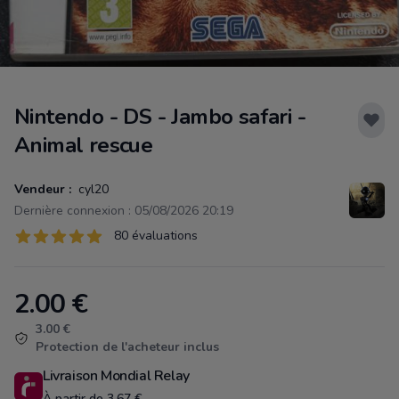
Nintendo - DS - Jambo safari -
Animal rescue
Vendeur :
cyl20
Dernière connexion : 05/08/2026 20:19
Évaluations
80 évaluations
80 sur 5 étoiles
2.00
€
Product information
3.00 €
Protection de l'acheteur inclus
Livraison Mondial Relay
À partir de 3.67 €