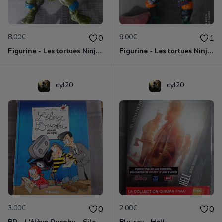
8.00€
9.00€
0
1
Figurine - Les tortues Ninja - Leonardo
Figurine - Les tortues Ninja - Michelangelo
cyl20
cyl20
3.00€
2.00€
0
0
BD - L'élève Ducobu - Silence, on copie
Blu-ray - Hell