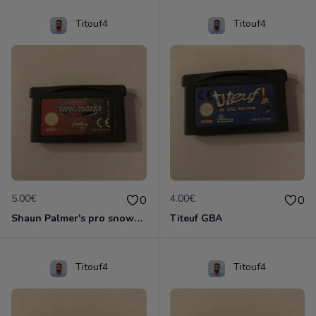
Titouf4
Titouf4
5.00€
4.00€
0
0
Shaun Palmer's pro snowboarder
Titeuf GBA
Titouf4
Titouf4