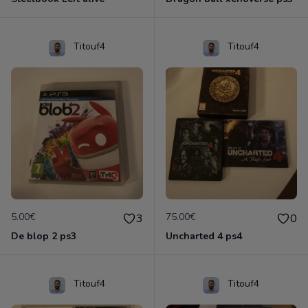
Titouf4
Titouf4
5.00€
75.00€
3
0
De blop 2 ps3
Uncharted 4 ps4
Titouf4
Titouf4