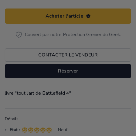
Acheter l'article
Couvert par notre Protection Grenier du Geek.
CONTACTER LE VENDEUR
Réserver
livre "tout l'art de Battlefield 4"
Description
Détails
Etat :
- Neuf
5 sur 5 étoiles