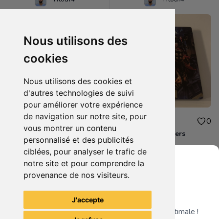
Nous utilisons des
cookies
Nous utilisons des cookies et
d'autres technologies de suivi
pour améliorer votre expérience
de navigation sur notre site, pour
10.00€
10.00€
0
0
vous montrer un contenu
Destiny 2 Xbox one
Steelbook Avengers
personnalisé et des publicités
ciblées, pour analyser le trafic de
notre site et pour comprendre la
provenance de nos visiteurs.
Grenier du Geek
Voir tous les articles du vendeur
J'accepte
Télécharge notre app pour une expérience optimale !