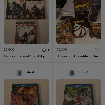
20.00€
85.00€
0
2
Assassins creed 1, 2 et 4 ps3
Borderlands 2 édition chasseur de l'arche ps3
Titouf4
Titouf4