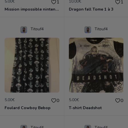
5.00€
10.00€
1
1
Mission impossible nintendo 64
Dragon fall Tome 1 à 3
Titouf4
Titouf4
5.00€
5.00€
0
0
Foulard Cowboy Bebop
T-shirt Deadshot
Titouf4
Titouf4