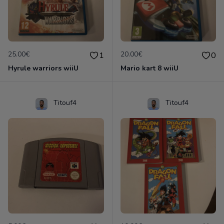
25.00€
20.00€
1
0
Hyrule warriors wiiU
Mario kart 8 wiiU
Titouf4
Titouf4