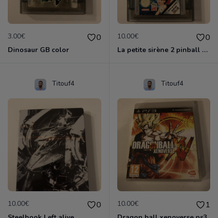
3.00€
10.00€
0
0
Dinosaur GB color
La petite sirène 2 pinball GB color
Titouf4
Titouf4
10.00€
10.00€
0
1
Steelbook Left alive
Dragon ball xenoverse ps3