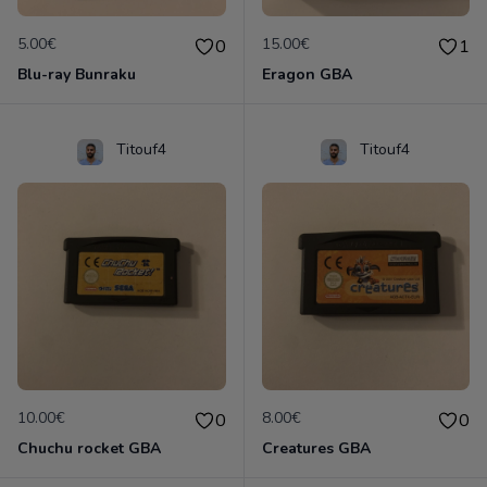
5.00€
15.00€
0
1
Blu-ray Bunraku
Eragon GBA
Titouf4
Titouf4
10.00€
8.00€
0
0
Chuchu rocket GBA
Creatures GBA