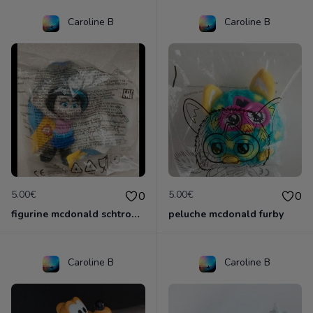
Caroline B
Caroline B
5.00€
5.00€
0
0
figurine mcdonald schtroumpf
peluche mcdonald furby
Caroline B
Caroline B