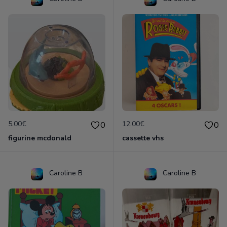
5.00€
12.00€
0
0
figurine mcdonald
cassette vhs
Caroline B
Caroline B