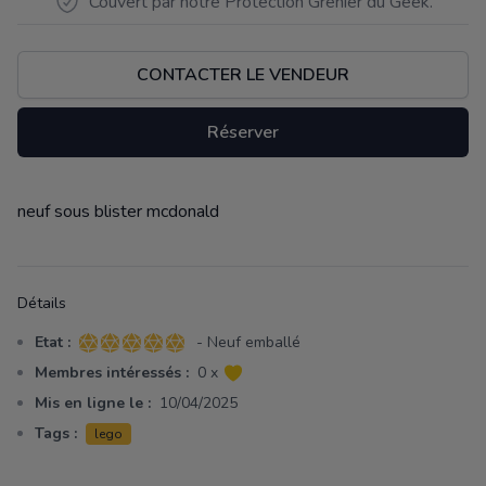
Couvert par notre Protection Grenier du Geek.
CONTACTER LE VENDEUR
Réserver
neuf sous blister mcdonald
Description
Détails
Etat :
- Neuf emballé
5 sur 5 étoiles
Membres intéressés :
0 x
Mis en ligne le :
10/04/2025
Tags :
lego