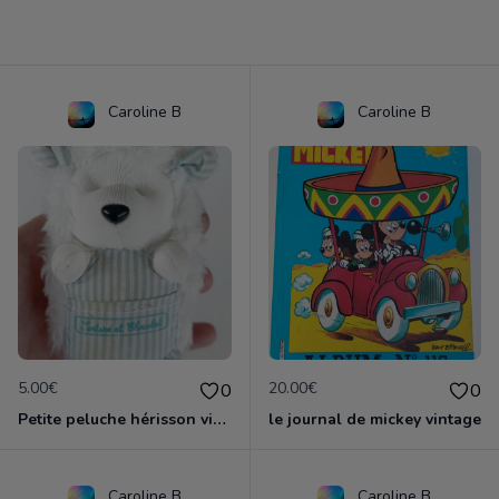
Caroline B
Caroline B
5.00€
20.00€
0
0
Petite peluche hérisson vintage tartine et chocolat
le journal de mickey vintage
Caroline B
Caroline B