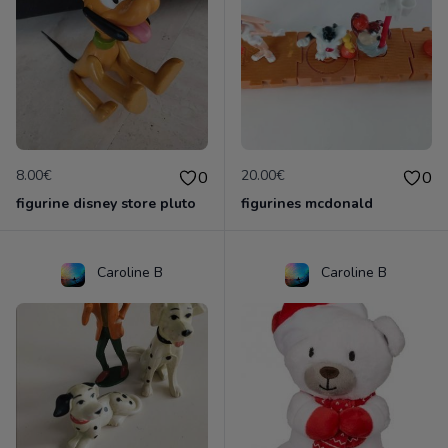
8.00€
20.00€
0
0
figurine disney store pluto
figurines mcdonald
Caroline B
Caroline B