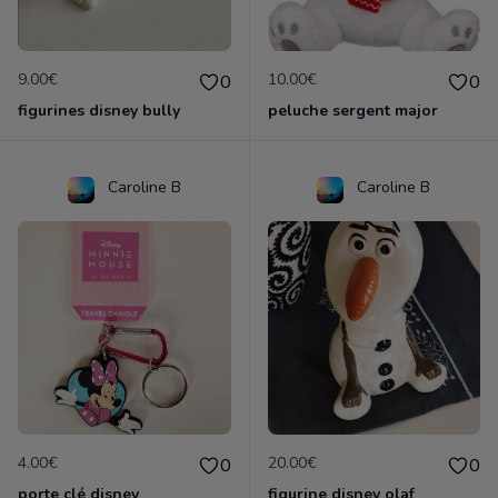
9.00€
10.00€
0
0
figurines disney bully
peluche sergent major
Caroline B
Caroline B
4.00€
20.00€
0
0
porte clé disney
figurine disney olaf