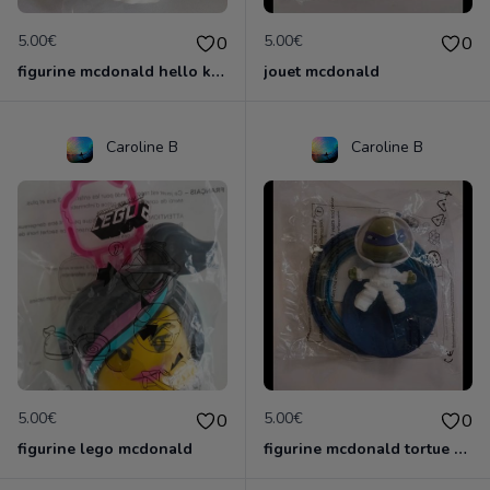
5.00€
5.00€
0
0
figurine mcdonald hello kitty
jouet mcdonald
Caroline B
Caroline B
5.00€
5.00€
0
0
figurine lego mcdonald
figurine mcdonald tortue ninja