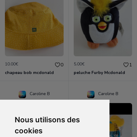
10.00€
5.00€
0
1
chapeau bob mcdonald
peluche Furby Mcdonald
Caroline B
Caroline B
Nous utilisons des
cookies