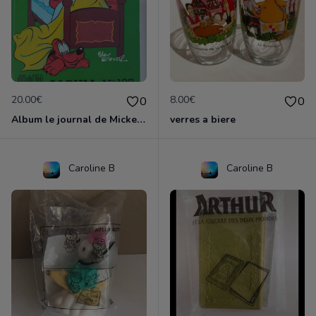
20.00€
8.00€
0
0
Album le journal de Mickey vintage ancien
verres a biere
Caroline B
Caroline B