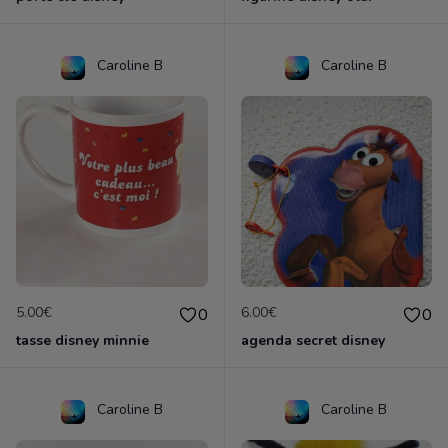
Caroline B
Caroline B
5.00€
6.00€
0
0
tasse disney minnie
agenda secret disney
Caroline B
Caroline B