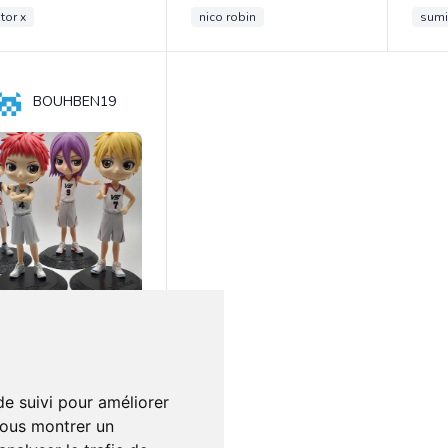
tor x
nico robin
sumi
BOUHBEN19
0€
0
SKET
ot de 4
de suivi pour améliorer
vous montrer un