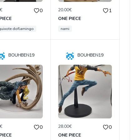
0€
20.00€
0
1
PIECE
ONE PIECE
uixote doflamingo
nami
BOUHBEN19
BOUHBEN19
0€
28.00€
0
0
PIECE
ONE PIECE