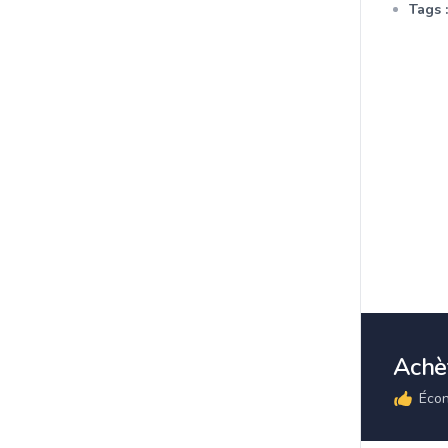
Tags :
Achè
Écon