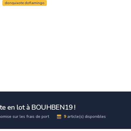
donquixote doflamingo
te en lot à BOUHBEN19 !
omise sur les frais de port
9
article(s) disponibles