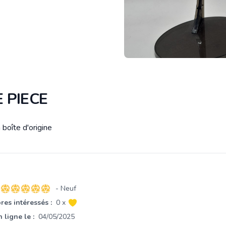
 PIECE
boîte d'origine
tion
- Neuf
5 sur 5 étoiles
es intéressés :
0 x
 ligne le :
04/05/2025