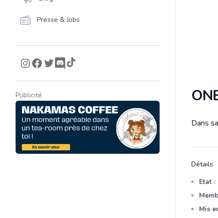
Presse & Jobs
ONE
Publicité
Dans sa 
Descrip
Détails
Etat :
Membr
Mis en