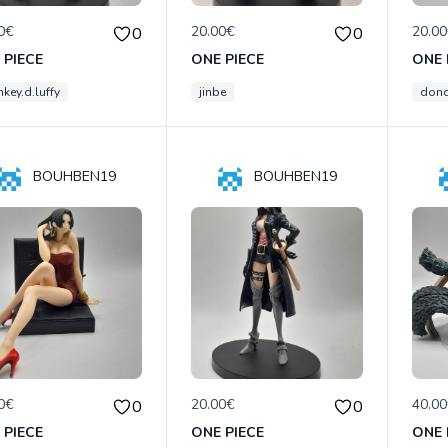
0€
20.00€
20.0
0
0
 PIECE
ONE PIECE
ONE 
key.d.luffy
jinbe
donq
BOUHBEN19
BOUHBEN19
0€
20.00€
40.0
0
0
 PIECE
ONE PIECE
ONE 