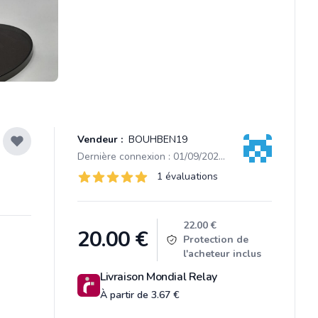
Vendeur :
BOUHBEN19
Dernière connexion : 01/09/2025 15:18
Évaluations
1 évaluations
1 sur 5 étoiles
Product information
22.00 €
20.00
€
Protection de
l'acheteur inclus
Livraison Mondial Relay
À partir de 3.67 €