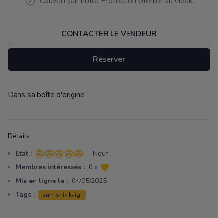
Couvert par notre Protection Grenier du Geek.
CONTACTER LE VENDEUR
Réserver
Dans sa boîte d'origine
Description
Détails
Etat :
- Neuf
5 sur 5 étoiles
Membres intéressés :
0 x
Mis en ligne le :
04/05/2025
Tags :
sumishikikaigi