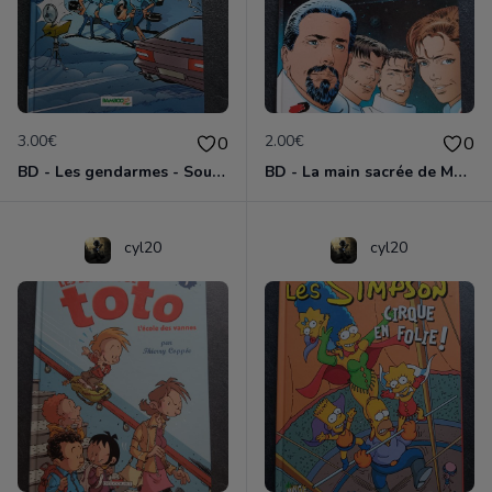
3.00€
2.00€
0
0
BD - Les gendarmes - Souriez, vous êtes flashés - Tome 5
BD - La main sacrée de Metallica
cyl20
cyl20