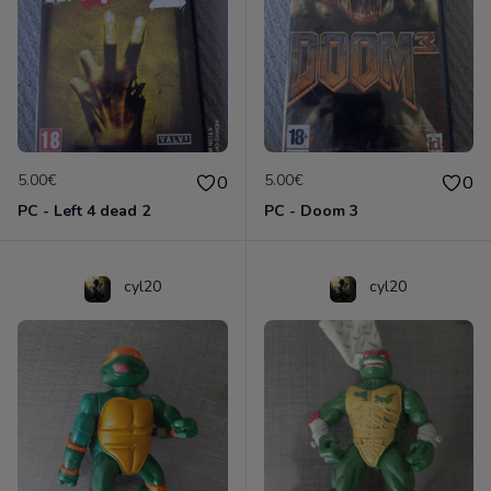
5.00€
5.00€
0
0
PC - Left 4 dead 2
PC - Doom 3
cyl20
cyl20