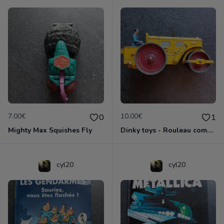
7.00€
10.00€
0
1
Mighty Max Squishes Fly
Dinky toys - Rouleau compresseur - Richier 90A
cyl20
cyl20