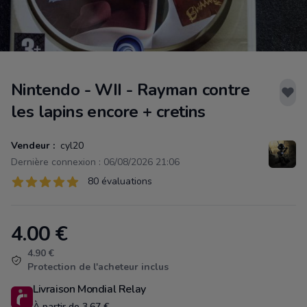
Nintendo - WII - Rayman contre
les lapins encore + cretins
Vendeur :
cyl20
Dernière connexion : 06/08/2026 21:06
Évaluations
80 évaluations
80 sur 5 étoiles
4.00
€
Product information
4.90 €
Protection de l'acheteur inclus
Livraison Mondial Relay
À partir de 3.67 €