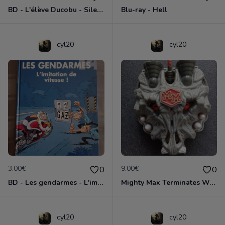
BD - L'élève Ducobu - Silence, on copie
Blu-ray - Hell
cyl20
cyl20
3.00€
9.00€
0
0
BD - Les gendarmes - L'imitation de vitesse - Tome 14
Mighty Max Terminates Wolfship 7
cyl20
cyl20