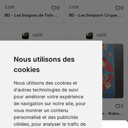
3.00€
3.00€
0
0
BD - Les blagues de Toto - L'école des vannes - Tome 1
BD - Les Simpson Cirque en folie ! - Tome 11
cyl20
cyl20
Nous utilisons des
cookies
Nous utilisons des cookies et
d'autres technologies de suivi
pour améliorer votre expérience
de navigation sur notre site, pour
3.00€
4.00€
0
3
vous montrer un contenu
BD - Les Simpson - Sous les projecteurs - Tome 13
Manga - Pokémon - Rubis et Saphir - Tome 1
personnalisé et des publicités
ciblées, pour analyser le trafic de