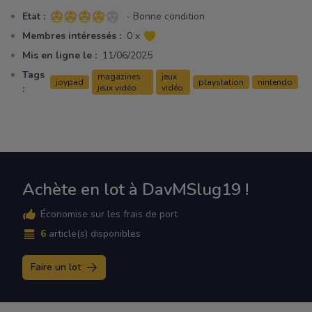
Etat :
- Bonne condition
4 sur 5 étoiles
Membres intéressés :
0 x
Mis en ligne le :
11/06/2025
Tags
magazines
jeux
joypad
playstation
nintendo
:
jeux vidéo
vidéo
Achète en lot à DavMSlug19 !
Économise sur les frais de port
6
article(s) disponibles
Faire un lot