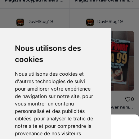
Magazine Joypad numéro 97 + livret
Magazine PlayPower numéro 9
DavMSlug19
DavMSlug19
Nous utilisons des
cookies
Nous utilisons des cookies et
d'autres technologies de suivi
pour améliorer votre expérience
de navigation sur notre site, pour
5.00€
6.00€
0
0
vous montrer un contenu
Magazine PlayPower numéro 5
Magazine PlayPower numéro 7
personnalisé et des publicités
ciblées, pour analyser le trafic de
notre site et pour comprendre la
provenance de nos visiteurs.