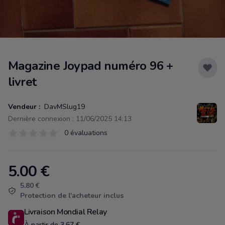
Magazine Joypad numéro 96 +
livret
Vendeur :
DavMSlug19
Dernière connexion : 11/06/2025 14:13
Évaluations
0 évaluations
0 sur 5 étoiles
5.00
€
Product information
5.80 €
Protection de l'acheteur inclus
Livraison Mondial Relay
À partir de 3.67 €