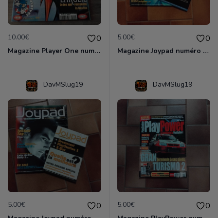
10.00€
5.00€
0
0
Magazine Player One numéro 94
Magazine Joypad numéro 96 + livret
DavMSlug19
DavMSlug19
5.00€
5.00€
0
0