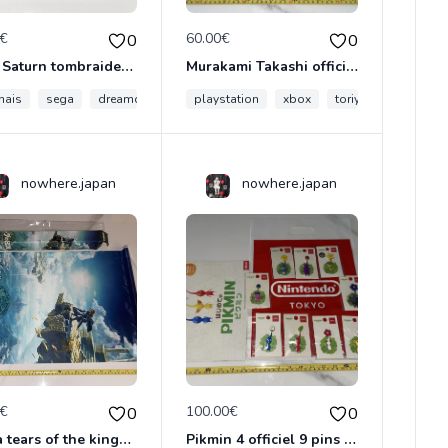
0€
60.00€
0
0
Sega Saturn tombraider tomb raider raiders trial édition promo demo sample japon japonais
Murakami Takashi officiel Kaikai kiki clone x tote bag rtfkt sac Japon DEMON flower Nike
nais
japon
sega
dreamcast
trial
playstation
démo
xbox
toriyama
dbz
nowhere.japan
nowhere.japan
0€
100.00€
0
0
Zelda tears of the kingdom premium tapestry wall scroll collector japon nintendo switch
Pikmin 4 officiel 9 pins collector Nintendo store Tokyo Japon full set switch neuf