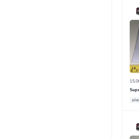
15.0
pla