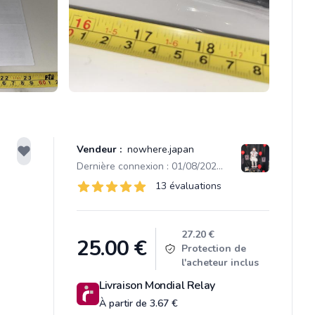
Vendeur :
nowhere.japan
Dernière connexion : 01/08/2026 09:12
Évaluations
13 évaluations
13 sur 5 étoiles
Product information
27.20 €
25.00
€
Protection de
l'acheteur inclus
Livraison Mondial Relay
À partir de 3.67 €