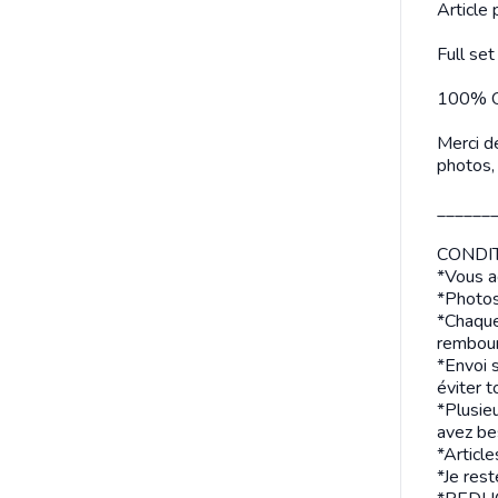
Article
Full se
100% Or
Merci de
photos, 
______
CONDIT
*Vous a
*Photos 
*Chaque 
rembou
*Envoi 
éviter t
*Plusieu
avez bes
*Artic
*Je rest