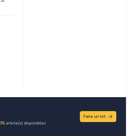
S.
Faire un lot
76
article(s) disponibles