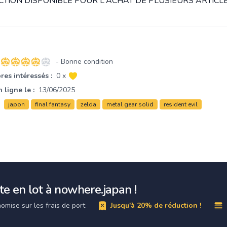
TION DISPONIBLE POUR L'ACHAT DE PLUSIEURS ARTICLE
- Bonne condition
4 sur 5 étoiles
es intéressés :
0 x
 ligne le :
13/06/2025
japon
final fantasy
zelda
metal gear solid
resident evil
e en lot à nowhere.japan !
omise sur les frais de port
Jusqu'à 20% de réduction !