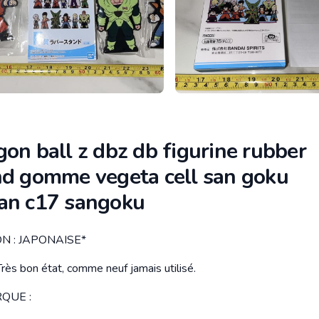
on ball z dbz db figurine rubber
nd gomme vegeta cell san goku
an c17 sangoku
N : JAPONAISE*
tion
rès bon état, comme neuf jamais utilisé.
QUE :