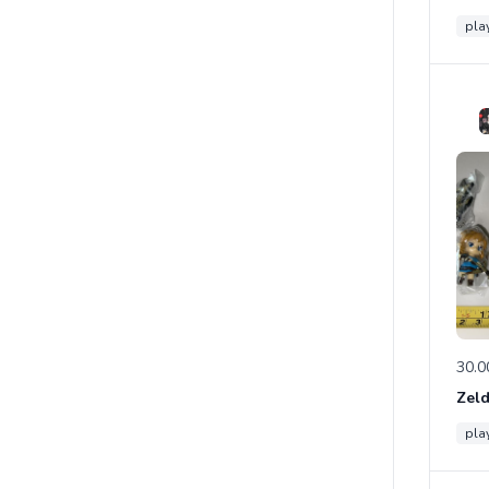
pla
30.0
pla