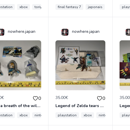
ystation
xbox
toriyama
dbz
final fantasy 7
dragon ball z
japonais
ps1
play
retr
nowhere.japan
nowhere.japan
0€
35.00€
35.0
0
0
Zelda breath of the wild Nintendo switch Japon officiel mascot figurines keychain
Legend of Zelda tears of the kingdom Nintendo switch rakuten collector set Japon
ystation
xbox
nintendo
sega
playstation
mario
xbox
nintendo
sega
play