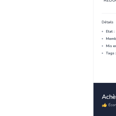
*REDUC
Détails
Etat :
Membr
Mis en
Tags :
Achèt
Écon