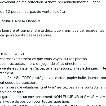
 provenant de ma collection. Acheté personnellement au Japon.
t de 12 personnes, pas de vente au détail.
iginal BANDAI Japan !!!
 bien lire et comprendre la description, ainsi que de regarder les
car je n’accepte pas les retours.
__________________________
ION DE VENTE :
chetez exactement ce que vous voyez sur les photos.
contractuelles, merci de juger de l'état directement.
vente est finale, je n'accepte ni les retours, ni les échanges, ni l
rsement.
sous 24-48h, TRES protégé avec carton, papier bulle, journal...po
out soucis de transport.
rs milliers d'évaluations ici et là (n'hésitez pas à me contacter si 
oin de détails).
les gardés dans un environnement NON FUMEUR et SANS ANI
e à votre disposition pour toutes questions.