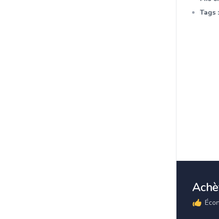
Tags :
Achèt
Écon