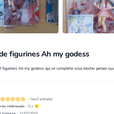
 de figurines Ah my godess
3 figurines Ah my godess qui se complète sous blister jamais ouv
tion
- Neuf emballé
5 sur 5 étoiles
es intéressés :
0 x
 ligne le :
21/07/2025