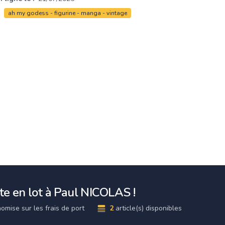
ah my godess - figurine - manga - vintage
e en lot à Paul NICOLAS !
omise sur les frais de port
2
article(s) disponibles