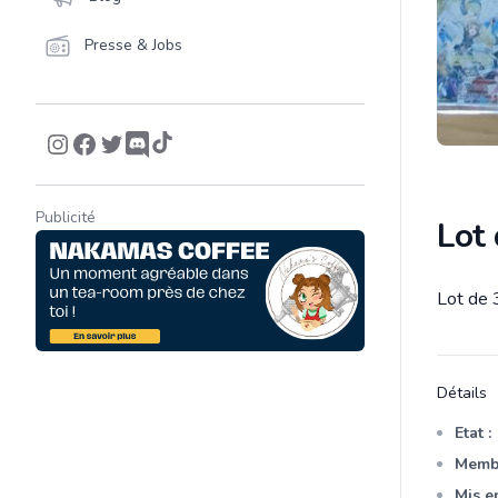
Presse & Jobs
Publicité
Lot
Lot de 
Descrip
Détails
Etat :
Membr
Mis en