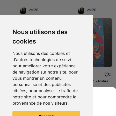
cyl20
cyl20
Nous utilisons des
cookies
Nous utilisons des cookies et
d'autres technologies de suivi
pour améliorer votre expérience
de navigation sur notre site, pour
3.00€
4.00€
0
3
vous montrer un contenu
BD - Les Simpson - Sous les projecteurs - Tome 13
Manga - Pokémon - Rubis et Saphir - Tome 1
personnalisé et des publicités
ciblées, pour analyser le trafic de
notre site et pour comprendre la
provenance de nos visiteurs.
Grenier du Geek
Voir tous les articles du vendeur