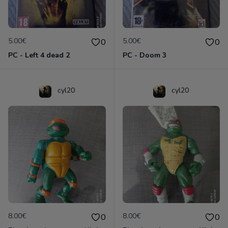
5.00€
5.00€
0
0
PC - Left 4 dead 2
PC - Doom 3
cyl20
cyl20
8.00€
8.00€
0
0