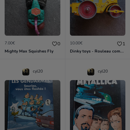
7.00€
10.00€
0
1
Mighty Max Squishes Fly
Dinky toys - Rouleau compresseur - Richier 90A
cyl20
cyl20