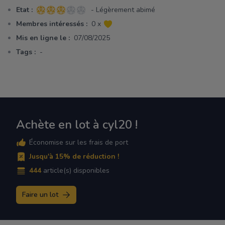
Etat :
- Légèrement abimé
3 sur 5 étoiles
Membres intéressés :
0 x
Mis en ligne le :
07/08/2025
Tags :
-
Achète en lot à cyl20 !
Économise sur les frais de port
Jusqu'à 15% de réduction !
444
article(s) disponibles
Faire un lot