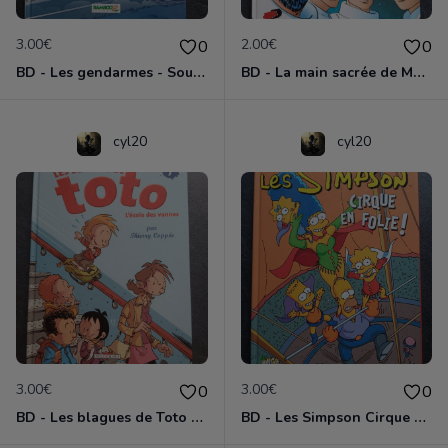
3.00€
2.00€
0
0
BD - Les gendarmes - Souriez, vous êtes flashés - Tome 5
BD - La main sacrée de Metallica
cyl20
cyl20
3.00€
3.00€
0
0
BD - Les blagues de Toto - L'école des vannes - Tome 1
BD - Les Simpson Cirque en folie ! - Tome 11