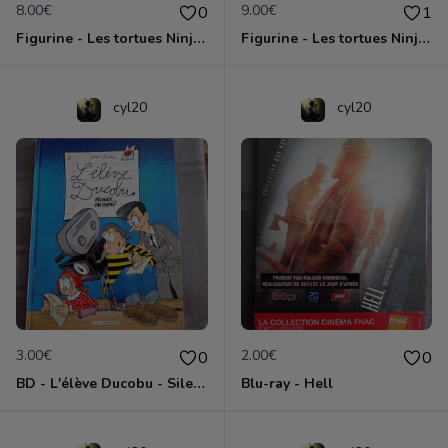
8.00€
9.00€
0
1
Figurine - Les tortues Ninja - Leonardo
Figurine - Les tortues Ninja - Michelangelo
cyl20
cyl20
3.00€
2.00€
0
0
BD - L'élève Ducobu - Silence, on copie
Blu-ray - Hell