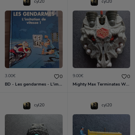
cyl20
cyl20
3.00€
9.00€
0
0
BD - Les gendarmes - L'imitation de vitesse - Tome 14
Mighty Max Terminates Wolfship 7
cyl20
cyl20