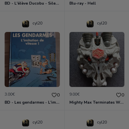
BD - L'élève Ducobu - Silence, on copie
Blu-ray - Hell
cyl20
cyl20
3.00€
9.00€
0
0
BD - Les gendarmes - L'imitation de vitesse - Tome 14
Mighty Max Terminates Wolfship 7
cyl20
cyl20