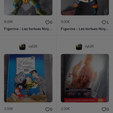
8.00€
9.00€
0
1
Figurine - Les tortues Ninja - Leonardo
Figurine - Les tortues Ninja - Michelangelo
cyl20
cyl20
3.00€
2.00€
0
0