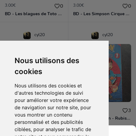
3.00€
3.00€
0
0
BD - Les blagues de Toto - L'école des vannes - Tome 1
BD - Les Simpson Cirque en folie ! - Tome 11
cyl20
cyl20
Nous utilisons des
cookies
Nous utilisons des cookies et
d'autres technologies de suivi
pour améliorer votre expérience
de navigation sur notre site, pour
3.00€
4.00€
0
3
vous montrer un contenu
BD - Les Simpson - Sous les projecteurs - Tome 13
Manga - Pokémon - Rubis et Saphir - Tome 1
personnalisé et des publicités
ciblées, pour analyser le trafic de