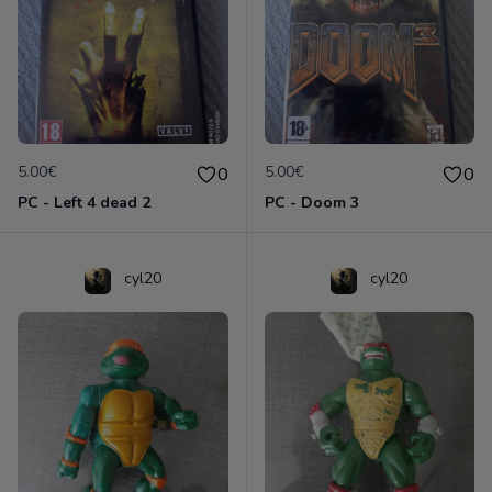
5.00€
5.00€
0
0
PC - Left 4 dead 2
PC - Doom 3
cyl20
cyl20