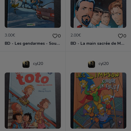
3.00€
2.00€
0
0
BD - Les gendarmes - Souriez, vous êtes flashés - Tome 5
BD - La main sacrée de Metallica
cyl20
cyl20