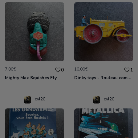
7.00€
10.00€
0
1
Mighty Max Squishes Fly
Dinky toys - Rouleau compresseur - Richier 90A
cyl20
cyl20