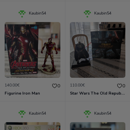
Kaubin54
Kaubin54
140.00€
110.00€
0
0
Figurine Iron Man
Star Wars The Old Republic édition collector PC
Kaubin54
Kaubin54