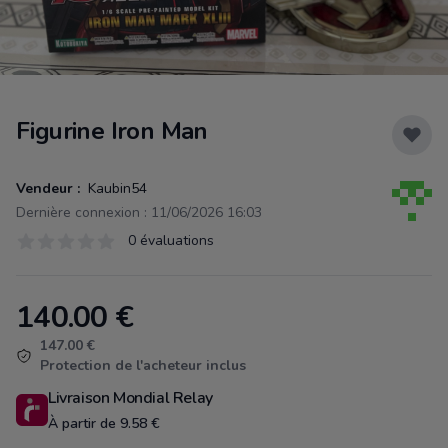
Figurine Iron Man
Vendeur :
Kaubin54
Dernière connexion : 11/06/2026 16:03
Évaluations
0 évaluations
0 sur 5 étoiles
140.00
€
Product information
147.00 €
Protection de l'acheteur inclus
Livraison Mondial Relay
À partir de 9.58 €