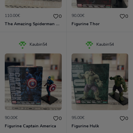
110.00€
90.00€
0
0
The Amazing Spiderman 2 - coffret collector tête d'Electro
Figurine Thor
Kaubin54
Kaubin54
90.00€
95.00€
0
0
Figurine Captain America
Figurine Hulk