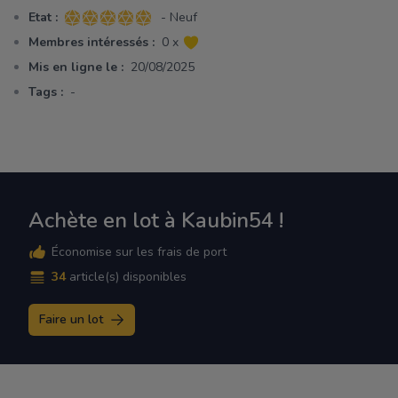
Etat :
- Neuf
5 sur 5 étoiles
Membres intéressés :
0 x
Mis en ligne le :
20/08/2025
Tags :
-
Achète en lot à Kaubin54 !
Économise sur les frais de port
34
article(s) disponibles
Faire un lot