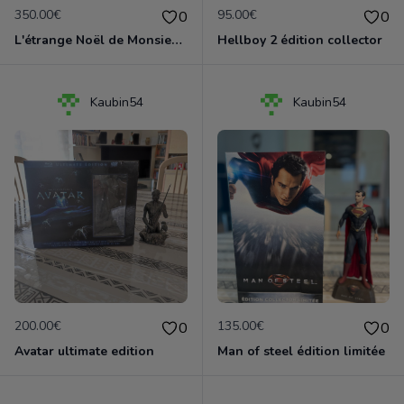
350.00€
95.00€
0
0
L'étrange Noël de Monsieur Jack
Hellboy 2 édition collector
Kaubin54
Kaubin54
200.00€
135.00€
0
0
Avatar ultimate edition
Man of steel édition limitée