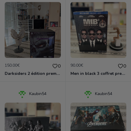
150.00€
90.00€
0
0
Darksiders 2 édition premium PS3
Men in black 3 coffret prestige
Kaubin54
Kaubin54