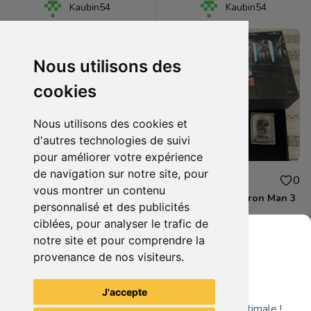
Kaubin54
Kaubin54
Nous utilisons des
cookies
Nous utilisons des cookies et
d'autres technologies de suivi
pour améliorer votre expérience
de navigation sur notre site, pour
105.00€
150.00€
0
0
vous montrer un contenu
Pixels - tête de Pacman
Coffret prestige Iron Man 3
personnalisé et des publicités
ciblées, pour analyser le trafic de
notre site et pour comprendre la
provenance de nos visiteurs.
Grenier du Geek
Voir tous les articles du vendeur
J'accepte
Télécharge notre app pour une expérience optimale !