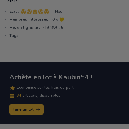
Détails
Etat :
- Neuf
5 sur 5 étoiles
Membres intéressés :
0 x
Mis en ligne le :
21/08/2025
Tags :
-
Achète en lot à Kaubin54 !
Économise sur les frais de port
34
article(s) disponibles
Faire un lot