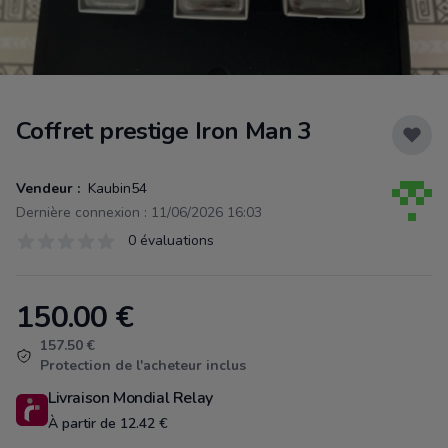
Coffret prestige Iron Man 3
Vendeur :
Kaubin54
Dernière connexion : 11/06/2026 16:03
Évaluations
0 évaluations
0 sur 5 étoiles
150.00
€
Product information
157.50 €
Protection de l'acheteur inclus
Livraison Mondial Relay
À partir de 12.42 €