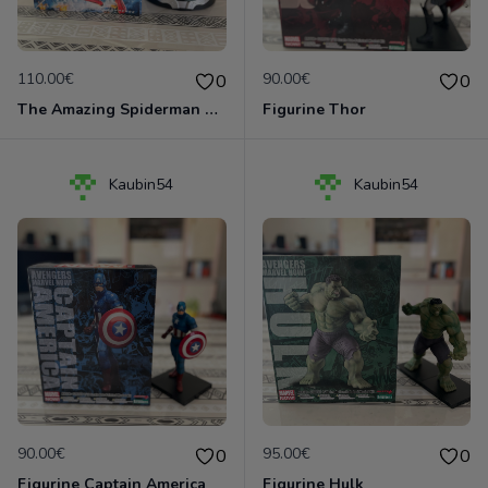
110.00€
90.00€
0
0
The Amazing Spiderman 2 - coffret collector tête d'Electro
Figurine Thor
Kaubin54
Kaubin54
90.00€
95.00€
0
0
Figurine Captain America
Figurine Hulk