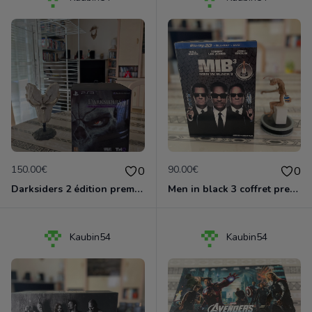
150.00€
90.00€
0
0
Darksiders 2 édition premium PS3
Men in black 3 coffret prestige
Kaubin54
Kaubin54