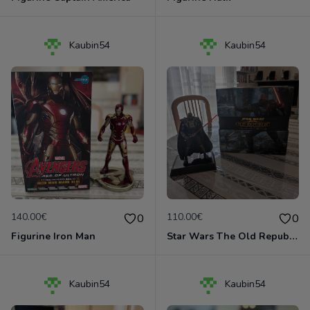
Kaubin54
Kaubin54
140.00€
110.00€
0
0
Figurine Iron Man
Star Wars The Old Republic édition collector PC
Kaubin54
Kaubin54