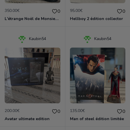
350.00€
95.00€
0
0
L'étrange Noël de Monsieur Jack
Hellboy 2 édition collector
Kaubin54
Kaubin54
200.00€
135.00€
0
0
Avatar ultimate edition
Man of steel édition limitée