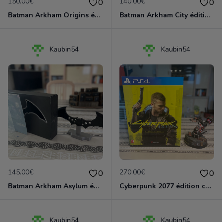
150.00€
140.00€
0
0
Batman Arkham Origins édition collector PS3
Batman Arkham City édition collector PS3
Kaubin54
Kaubin54
145.00€
270.00€
0
0
Batman Arkham Asylum éditon collector PS3
Cyberpunk 2077 édition collector PS4
Kaubin54
Kaubin54