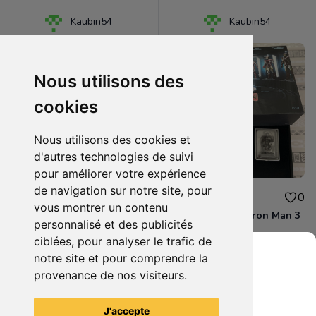
Kaubin54
Kaubin54
Nous utilisons des
cookies
Nous utilisons des cookies et
d'autres technologies de suivi
pour améliorer votre expérience
de navigation sur notre site, pour
105.00€
150.00€
0
0
vous montrer un contenu
Pixels - tête de Pacman
Coffret prestige Iron Man 3
personnalisé et des publicités
ciblées, pour analyser le trafic de
notre site et pour comprendre la
provenance de nos visiteurs.
Grenier du Geek
Voir tous les articles du vendeur
J'accepte