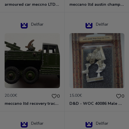
armoured car meccno LTD N°670
meccano ltd austin champ N°674
Delfiar
Delfiar
20.00€
15.00€
0
0
meccano ltd recovery tractor N°661
D&D - WOC 40086 Male Dwarven Cleric Miniature - Donjons Dragons
Delfiar
Delfiar