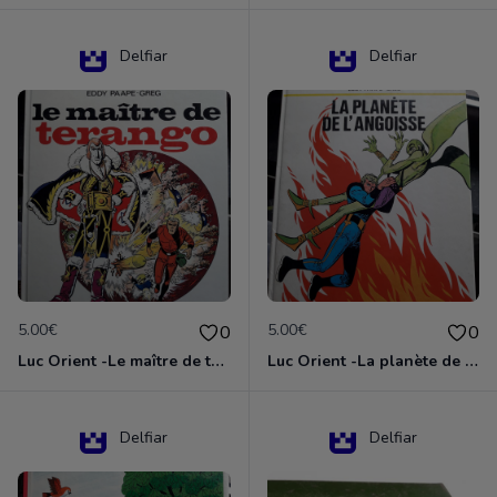
Delfiar
Delfiar
5.00€
5.00€
0
0
Luc Orient -Le maître de terango
Luc Orient -La planète de l'angoisse
Delfiar
Delfiar