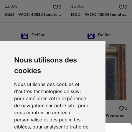
12.00€
15.00€
0
0
D&D - WOC 40032 female halfling rogue Miniature - Donjons Dragons
D&D - WOC 40084 female human wizard Miniature - Donjons Dragons
Delfiar
Delfiar
Nous utilisons des
cookies
Nous utilisons des cookies et
d'autres technologies de suivi
pour améliorer votre expérience
de navigation sur notre site, pour
15.00€
12.00€
0
0
vous montrer un contenu
D&D - 88286 paladin human male Miniature - Donjons Dragons
D&D - WOC 40093 ranger human female Miniature - Donjons Dragons
personnalisé et des publicités
ciblées, pour analyser le trafic de