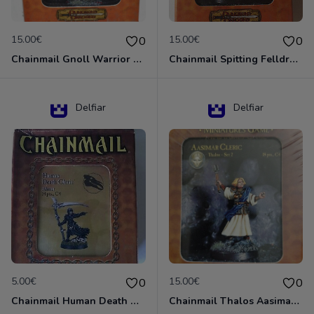
15.00€
15.00€
0
0
Chainmail Gnoll Warrior Dungeons & Dragons
Chainmail Spitting Felldrake
Delfiar
Delfiar
5.00€
15.00€
0
0
Chainmail Human Death Cleric
Chainmail Thalos Aasimar Cleric