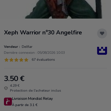
Xeph Warrior n°30 Angelfire
Vendeur :
Delfiar
Dernière connexion : 05/08/2026 10:03
Évaluations
67 évaluations
67 sur 5 étoiles
3.50
€
Product information
4.29 €
Protection de l'acheteur inclus
Livraison Mondial Relay
À partir de 3.1 €