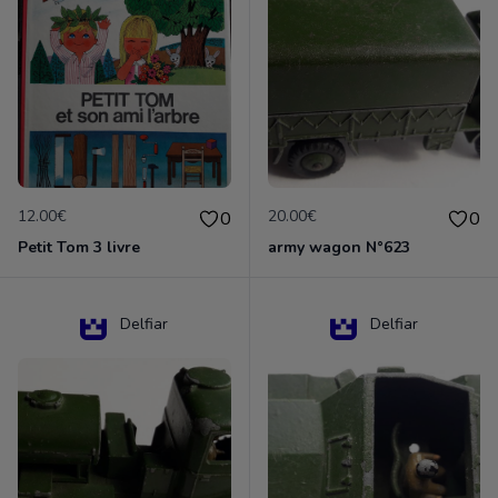
12.00€
20.00€
0
0
Petit Tom 3 livre
army wagon N°623
Delfiar
Delfiar