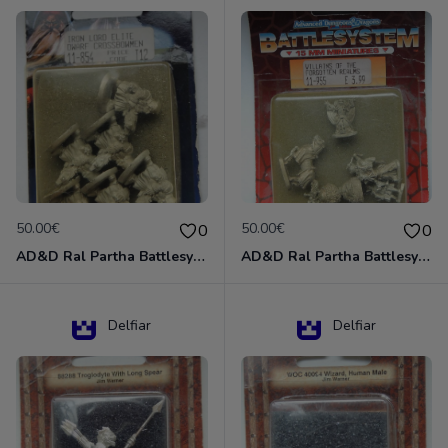
50.00€
50.00€
0
0
AD&D Ral Partha Battlesystem Miniatures Pack Iron Lord Dwarf Crossbowmen 11-854
AD&D Ral Partha Battlesystem Villains/Forgotten Realms 11-955 Miniatures
Delfiar
Delfiar