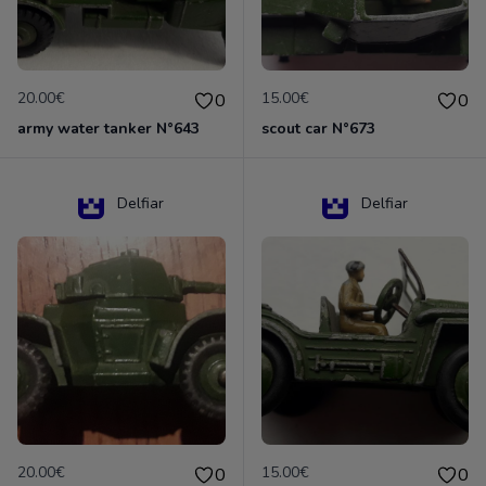
20.00€
15.00€
0
0
army water tanker N°643
scout car N°673
Delfiar
Delfiar
20.00€
15.00€
0
0