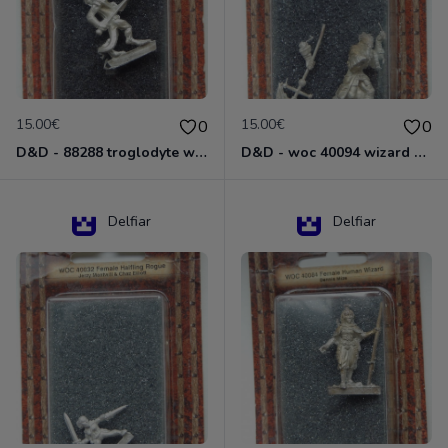
15.00€
15.00€
0
0
D&D - 88288 troglodyte with long Miniature - Donjons Dragons
D&D - woc 40094 wizard human male Miniature - Donjons Dragons
Delfiar
Delfiar