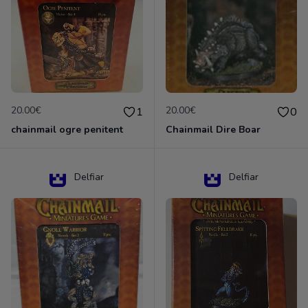
20.00€
20.00€
1
0
chainmail ogre penitent
Chainmail Dire Boar
Delfiar
Delfiar