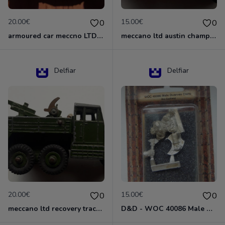
20.00€
15.00€
0
0
armoured car meccno LTD N°670
meccano ltd austin champ N°674
Delfiar
Delfiar
20.00€
15.00€
0
0
meccano ltd recovery tractor N°661
D&D - WOC 40086 Male Dwarven Cleric Miniature - Donjons Dragons