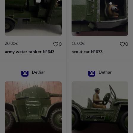
20.00€
15.00€
0
0
army water tanker N°643
scout car N°673
Delfiar
Delfiar