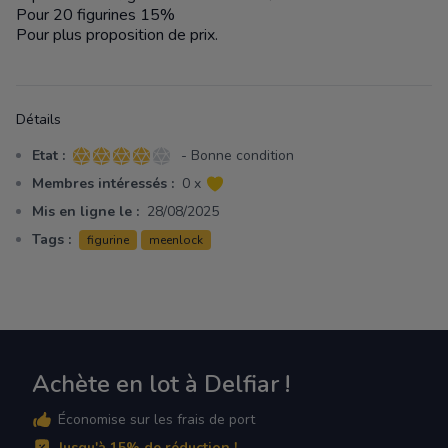
Pour 20 figurines 15%
Pour plus proposition de prix.
Détails
Etat :
- Bonne condition
4 sur 5 étoiles
Membres intéressés :
0 x
Mis en ligne le :
28/08/2025
Tags :
figurine
meenlock
Achète en lot à Delfiar !
Économise sur les frais de port
Jusqu'à 15% de réduction !