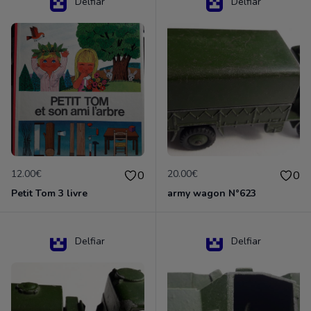
Delfiar
Delfiar
12.00€
20.00€
0
0
Petit Tom 3 livre
army wagon N°623
Delfiar
Delfiar