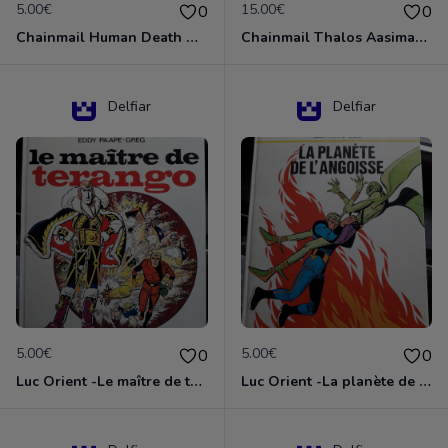
5.00€
15.00€
0
0
Chainmail Human Death Cleric
Chainmail Thalos Aasimar Cleric
Delfiar
Delfiar
5.00€
5.00€
0
0
Luc Orient -Le maître de terango
Luc Orient -La planète de l'angoisse