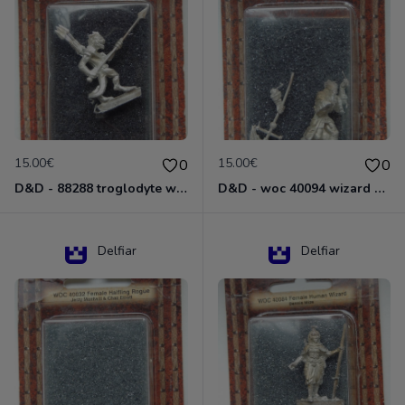
15.00€
15.00€
0
0
D&D - 88288 troglodyte with long Miniature - Donjons Dragons
D&D - woc 40094 wizard human male Miniature - Donjons Dragons
Delfiar
Delfiar