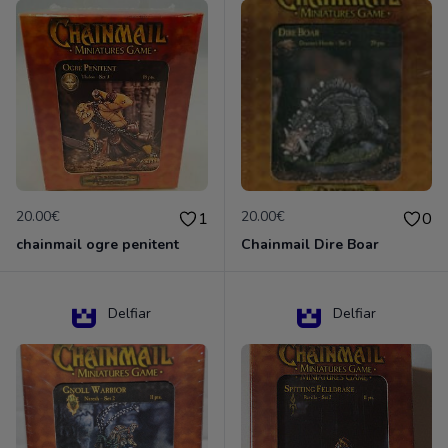
20.00€
20.00€
1
0
chainmail ogre penitent
Chainmail Dire Boar
Delfiar
Delfiar