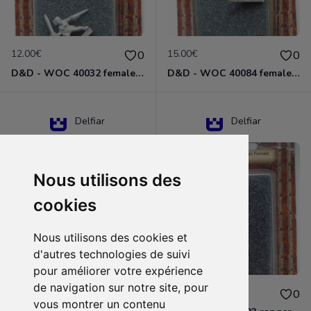
12.00€
15.00€
0
0
D&D - WOC 40032 female halfling rogue Miniature - Donjons Dragons
D&D - WOC 40084 female human wizard Miniature - Donjons Dragons
Delfiar
Delfiar
Nous utilisons des
cookies
Nous utilisons des cookies et
d'autres technologies de suivi
pour améliorer votre expérience
de navigation sur notre site, pour
15.00€
12.00€
0
0
vous montrer un contenu