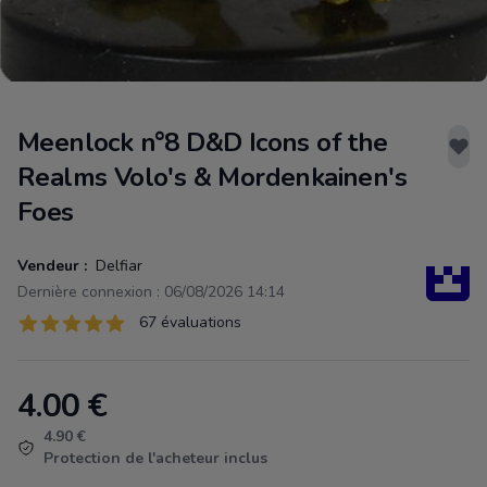
Meenlock n°8 D&D Icons of the
Realms Volo's & Mordenkainen's
Foes
Vendeur :
Delfiar
Dernière connexion : 06/08/2026 14:14
Évaluations
67 évaluations
67 sur 5 étoiles
4.00
€
Product information
4.90 €
Protection de l'acheteur inclus