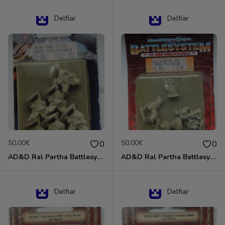
Delfiar
Delfiar
50.00€
50.00€
0
0
AD&D Ral Partha Battlesystem Miniatures Pack Iron Lord Dwarf Crossbowmen 11-854
AD&D Ral Partha Battlesystem Villains/Forgotten Realms 11-955 Miniatures
Delfiar
Delfiar