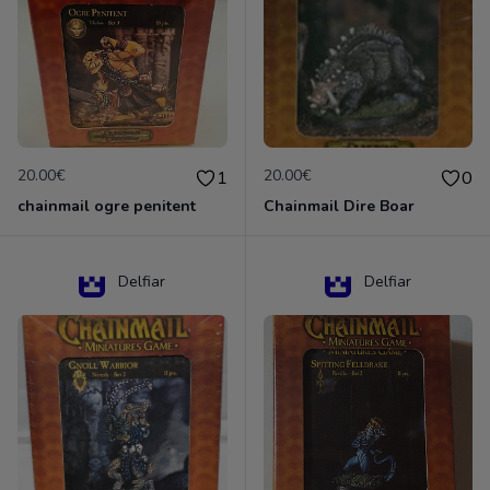
20.00€
20.00€
1
0
chainmail ogre penitent
Chainmail Dire Boar
Delfiar
Delfiar