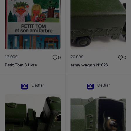
12.00€
20.00€
0
0
Petit Tom 3 livre
army wagon N°623
Delfiar
Delfiar