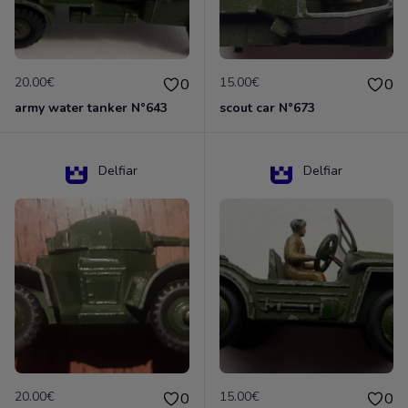
20.00€
15.00€
0
0
army water tanker N°643
scout car N°673
Delfiar
Delfiar
20.00€
15.00€
0
0