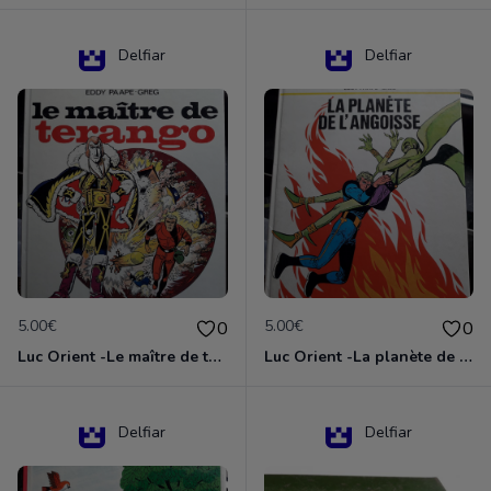
Delfiar
Delfiar
5.00€
5.00€
0
0
Luc Orient -Le maître de terango
Luc Orient -La planète de l'angoisse
Delfiar
Delfiar