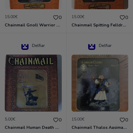
15.00€
15.00€
0
0
Chainmail Gnoll Warrior Dungeons & Dragons
Chainmail Spitting Felldrake
Delfiar
Delfiar
5.00€
15.00€
0
0
Chainmail Human Death Cleric
Chainmail Thalos Aasimar Cleric