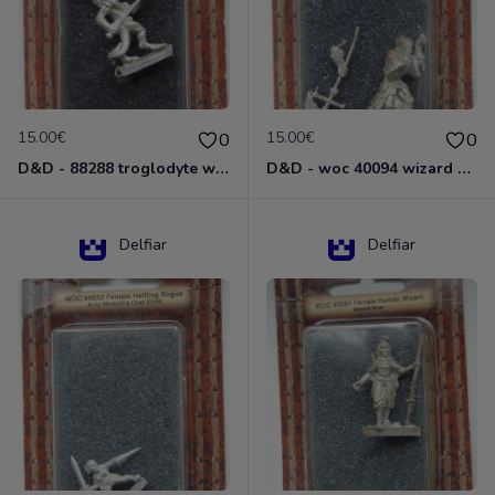
15.00€
15.00€
0
0
D&D - 88288 troglodyte with long Miniature - Donjons Dragons
D&D - woc 40094 wizard human male Miniature - Donjons Dragons
Delfiar
Delfiar