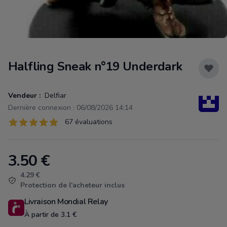
Halfling Sneak n°19 Underdark
Vendeur :
Delfiar
Dernière connexion : 06/08/2026 14:14
Évaluations
67 évaluations
67 sur 5 étoiles
3.50
€
Product information
4.29 €
Protection de l'acheteur inclus
Livraison Mondial Relay
À partir de 3.1 €