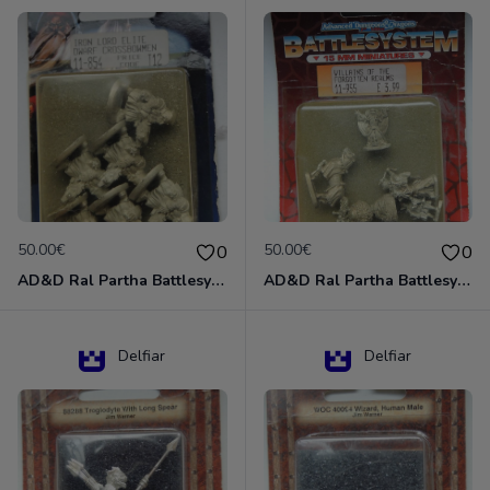
50.00€
50.00€
0
0
AD&D Ral Partha Battlesystem Miniatures Pack Iron Lord Dwarf Crossbowmen 11-854
AD&D Ral Partha Battlesystem Villains/Forgotten Realms 11-955 Miniatures
Delfiar
Delfiar