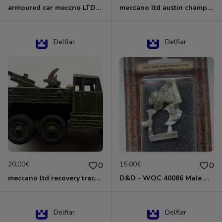
armoured car meccno LTD N°670
meccano ltd austin champ N°674
Delfiar
Delfiar
20.00€
15.00€
0
0
meccano ltd recovery tractor N°661
D&D - WOC 40086 Male Dwarven Cleric Miniature - Donjons Dragons
Delfiar
Delfiar