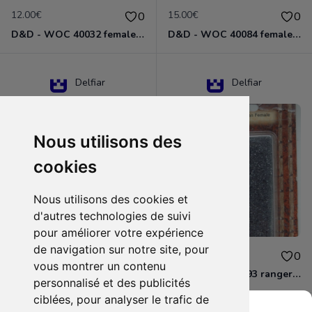
12.00€
15.00€
0
0
D&D - WOC 40032 female halfling rogue Miniature - Donjons Dragons
D&D - WOC 40084 female human wizard Miniature - Donjons Dragons
Delfiar
Delfiar
Nous utilisons des
cookies
Nous utilisons des cookies et
d'autres technologies de suivi
pour améliorer votre expérience
de navigation sur notre site, pour
15.00€
12.00€
0
0
vous montrer un contenu
D&D - 88286 paladin human male Miniature - Donjons Dragons
D&D - WOC 40093 ranger human female Miniature - Donjons Dragons
personnalisé et des publicités
ciblées, pour analyser le trafic de