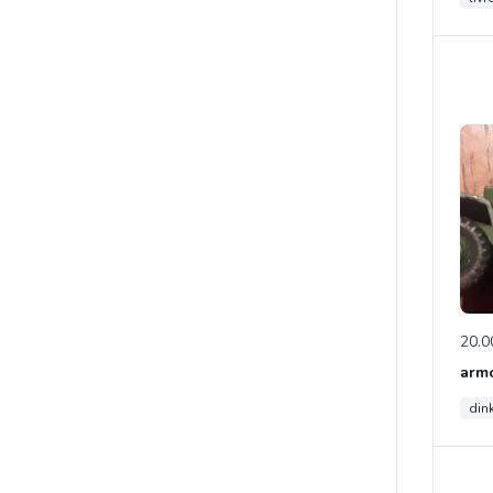
20.0
din