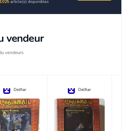
1025
article(s) disponibles
du vendeur
 du vendeurs
Delfiar
Delfiar