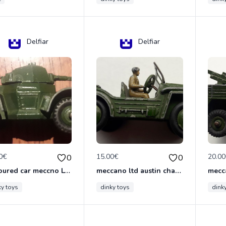
Delfiar
Delfiar
0€
15.00€
20.0
0
0
armoured car meccno LTD N°670
meccano ltd austin champ N°674
ky toys
dinky toys
dink