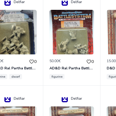
Delfiar
Delfiar
0€
50.00€
15.0
0
0
AD&D Ral Partha Battlesystem Miniatures Pack Iron Lord Dwarf Crossbowmen 11-854
AD&D Ral Partha Battlesystem Villains/Forgotten Realms 11-955 Miniatures
rine
dwarf
figurine
figur
Delfiar
Delfiar