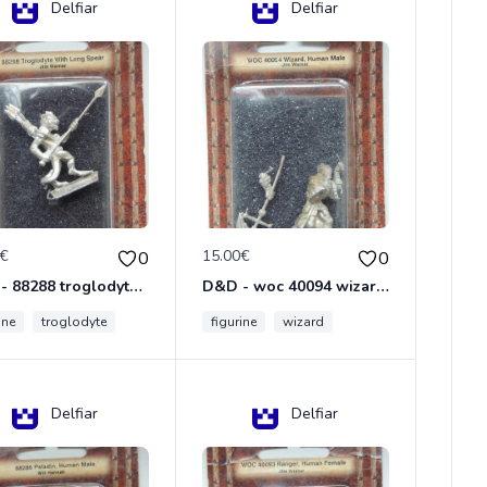
Delfiar
Delfiar
0€
15.00€
0
0
D&D - 88288 troglodyte with long Miniature - Donjons Dragons
D&D - woc 40094 wizard human male Miniature - Donjons Dragons
ine
troglodyte
figurine
wizard
Delfiar
Delfiar