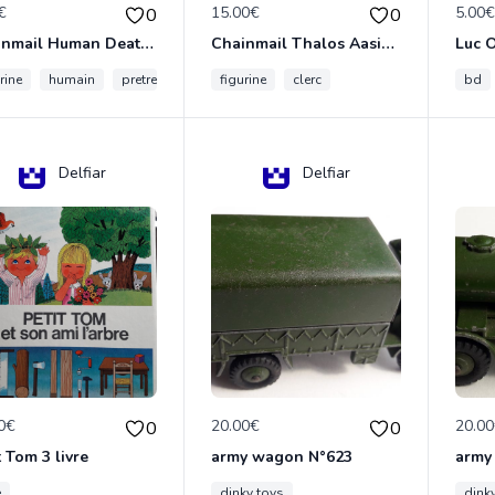
€
15.00€
5.00
0
0
Chainmail Human Death Cleric
Chainmail Thalos Aasimar Cleric
rine
humain
pretre
figurine
clerc
bd
Delfiar
Delfiar
0€
20.00€
20.0
0
0
t Tom 3 livre
army wagon N°623
army
e
dinky toys
dink