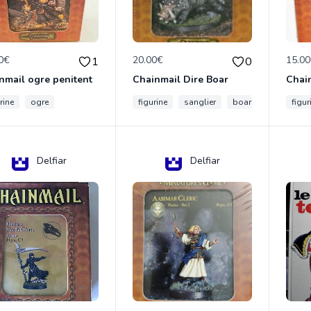
0€
20.00€
15.0
1
0
nmail ogre penitent
Chainmail Dire Boar
rine
ogre
figurine
sanglier
boar
figur
Delfiar
Delfiar