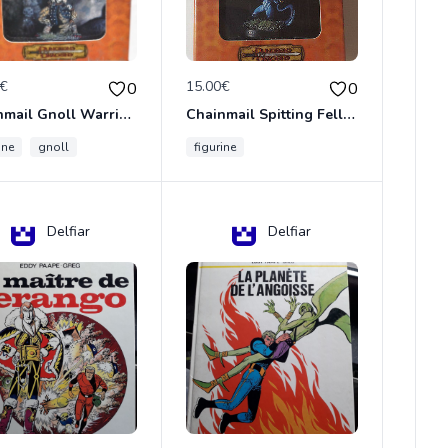
0€
15.00€
0
0
Chainmail Gnoll Warrior Dungeons & Dragons
Chainmail Spitting Felldrake
ine
gnoll
figurine
Delfiar
Delfiar