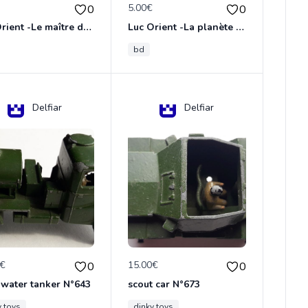
€
5.00€
0
0
Luc Orient -Le maître de terango
Luc Orient -La planète de l'angoisse
bd
Delfiar
Delfiar
0€
15.00€
0
0
 water tanker N°643
scout car N°673
y toys
dinky toys