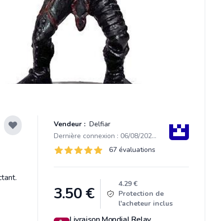
Vendeur :
Delfiar
Dernière connexion : 06/08/2026 05:36
Évaluations
67 évaluations
67 sur 5 étoiles
tant.
Product information
4.29 €
3.50
€
Protection de
l'acheteur inclus
Livraison Mondial Relay