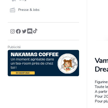
Presse & Jobs
Publicité
Vam
Dre
Figurin
Descrip
Toute le
A parti
Pour 20
Pour plu