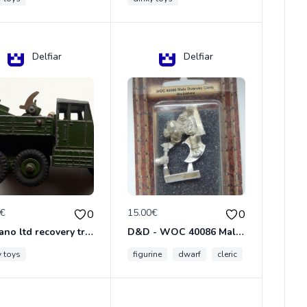
Delfiar
Delfiar
0€
15.00€
0
0
meccano ltd recovery tractor N°661
D&D - WOC 40086 Male Dwarven Cleric Miniature - Donjons Dragons
y toys
figurine
dwarf
cleric