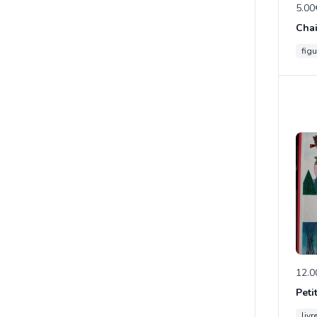
5.00
figu
12.0
Peti
livr