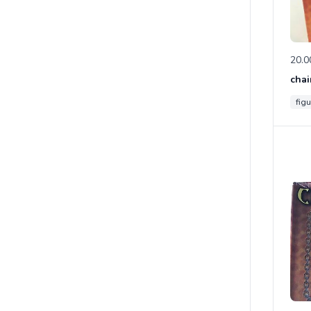
20.0
chai
figu