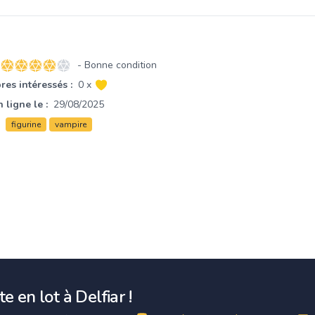
- Bonne condition
4 sur 5 étoiles
es intéressés :
0 x
 ligne le :
29/08/2025
figurine
vampire
e en lot à Delfiar !