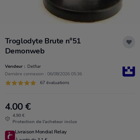
Troglodyte Brute n°51
Demonweb
Vendeur :
Delfiar
Dernière connexion : 06/08/2026 05:36
Évaluations
67 évaluations
67 sur 5 étoiles
4.00
€
Product information
4.90 €
Protection de l'acheteur inclus
Livraison Mondial Relay
À partir de 3.1 €