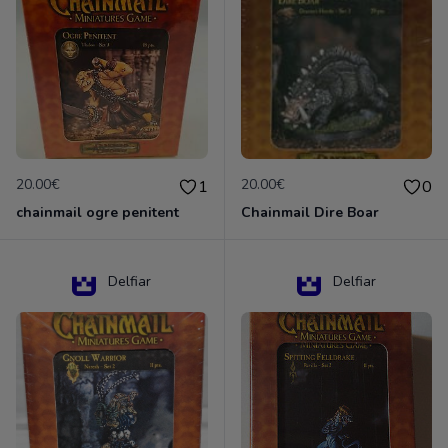
20.00€
20.00€
1
0
chainmail ogre penitent
Chainmail Dire Boar
Delfiar
Delfiar