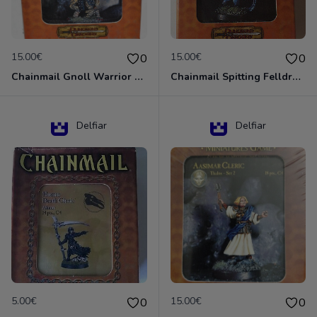
15.00€
15.00€
0
0
Chainmail Gnoll Warrior Dungeons & Dragons
Chainmail Spitting Felldrake
Delfiar
Delfiar
5.00€
15.00€
0
0