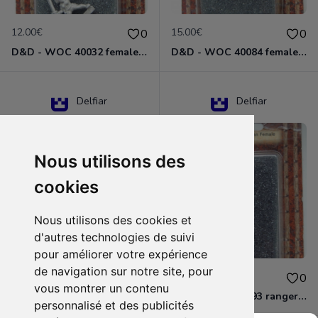
12.00€
15.00€
0
0
D&D - WOC 40032 female halfling rogue Miniature - Donjons Dragons
D&D - WOC 40084 female human wizard Miniature - Donjons Dragons
Delfiar
Delfiar
Nous utilisons des
cookies
Nous utilisons des cookies et
d'autres technologies de suivi
pour améliorer votre expérience
de navigation sur notre site, pour
15.00€
12.00€
0
0
vous montrer un contenu
D&D - 88286 paladin human male Miniature - Donjons Dragons
D&D - WOC 40093 ranger human female Miniature - Donjons Dragons
personnalisé et des publicités