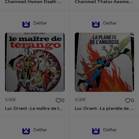
Chainmail Human Death Cleric
Chainmail Thalos Aasimar Cleric
Delfiar
Delfiar
5.00€
5.00€
0
0
Luc Orient -Le maître de terango
Luc Orient -La planète de l'angoisse
Delfiar
Delfiar