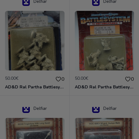
Delfiar
Delfiar
50.00€
50.00€
0
0
AD&D Ral Partha Battlesystem Miniatures Pack Iron Lord Dwarf Crossbowmen 11-854
AD&D Ral Partha Battlesystem Villains/Forgotten Realms 11-955 Miniatures
Delfiar
Delfiar