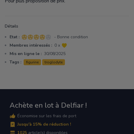
Pour plus proposition de prix.
Détails
Etat :
- Bonne condition
4 sur 5 étoiles
Membres intéressés :
0 x
Mis en ligne le :
30/08/2025
Tags :
figurine
troglodyte
Achète en lot à Delfiar !
Économise sur les frais de port
Jusqu'à 15% de réduction !
1025
article(s) disponibles