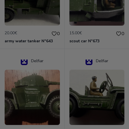
20.00€
15.00€
0
0
army water tanker N°643
scout car N°673
Delfiar
Delfiar