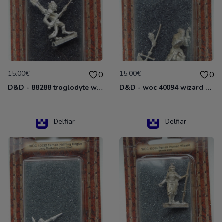
15.00€
15.00€
0
0
D&D - 88288 troglodyte with long Miniature - Donjons Dragons
D&D - woc 40094 wizard human male Miniature - Donjons Dragons
Delfiar
Delfiar