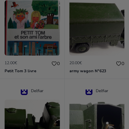
12.00€
20.00€
0
0
Petit Tom 3 livre
army wagon N°623
Delfiar
Delfiar