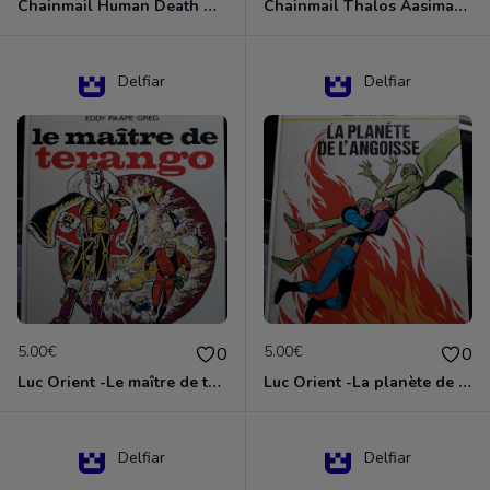
Chainmail Human Death Cleric
Chainmail Thalos Aasimar Cleric
Delfiar
Delfiar
5.00€
5.00€
0
0
Luc Orient -Le maître de terango
Luc Orient -La planète de l'angoisse
Delfiar
Delfiar