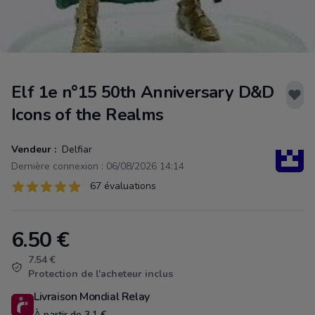
Elf 1e n°15 50th Anniversary D&D
Icons of the Realms
Vendeur :
Delfiar
Dernière connexion : 06/08/2026 14:14
Évaluations
67 évaluations
67 sur 5 étoiles
6.50
€
Product information
7.54 €
Protection de l'acheteur inclus
Livraison Mondial Relay
À partir de 3.1 €