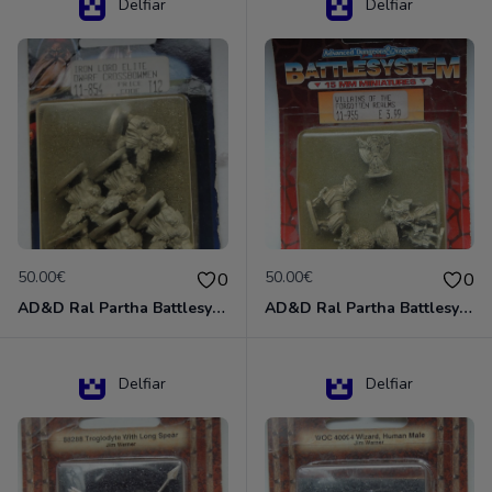
Delfiar
Delfiar
50.00€
50.00€
0
0
AD&D Ral Partha Battlesystem Miniatures Pack Iron Lord Dwarf Crossbowmen 11-854
AD&D Ral Partha Battlesystem Villains/Forgotten Realms 11-955 Miniatures
Delfiar
Delfiar