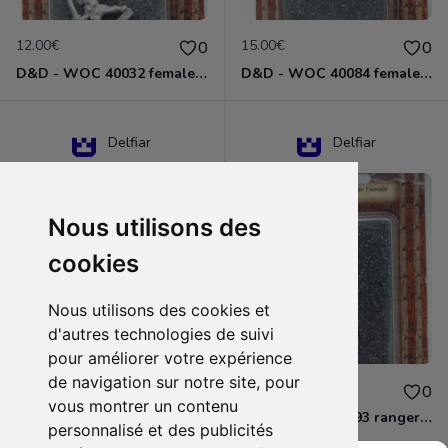
12.00€
15.00€
0
0
D&D - WOC 40032 female halfling rogue Miniature - Donjons Dragons
D&D - WOC 40084 female human wizard Miniature - Donjons Dragons
Delfiar
Delfiar
Nous utilisons des
cookies
Nous utilisons des cookies et
d'autres technologies de suivi
pour améliorer votre expérience
de navigation sur notre site, pour
15.00€
12.00€
0
0
vous montrer un contenu
D&D - 88286 paladin human male Miniature - Donjons Dragons
D&D - WOC 40093 ranger human female Miniature - Donjons Dragons
personnalisé et des publicités