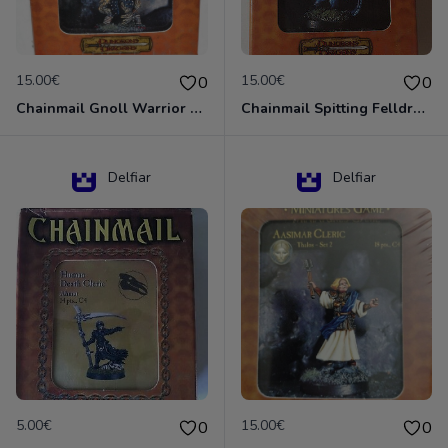
15.00€
15.00€
0
0
Chainmail Gnoll Warrior Dungeons & Dragons
Chainmail Spitting Felldrake
Delfiar
Delfiar
5.00€
15.00€
0
0