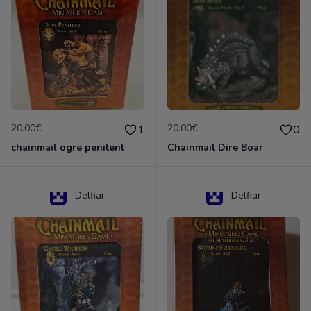
20.00€
20.00€
1
0
chainmail ogre penitent
Chainmail Dire Boar
Delfiar
Delfiar