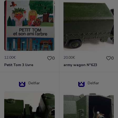
12.00€
20.00€
0
0
Petit Tom 3 livre
army wagon N°623
Delfiar
Delfiar