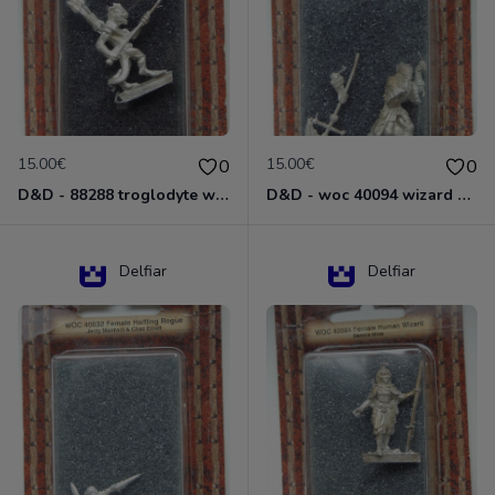
15.00€
15.00€
0
0
D&D - 88288 troglodyte with long Miniature - Donjons Dragons
D&D - woc 40094 wizard human male Miniature - Donjons Dragons
Delfiar
Delfiar