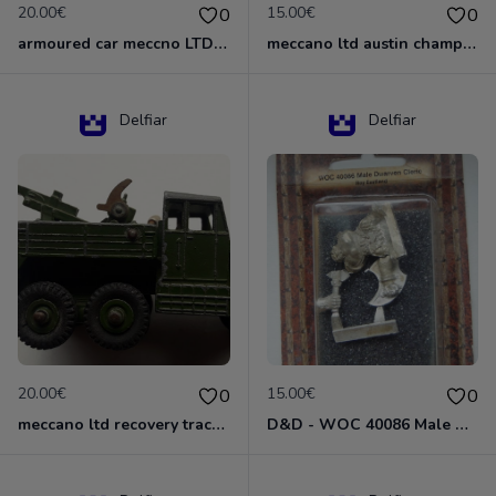
20.00€
15.00€
0
0
armoured car meccno LTD N°670
meccano ltd austin champ N°674
Delfiar
Delfiar
20.00€
15.00€
0
0
meccano ltd recovery tractor N°661
D&D - WOC 40086 Male Dwarven Cleric Miniature - Donjons Dragons