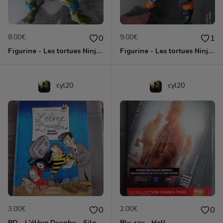
8.00€
9.00€
0
1
Figurine - Les tortues Ninja - Leonardo
Figurine - Les tortues Ninja - Michelangelo
cyl20
cyl20
3.00€
2.00€
0
0
BD - L'élève Ducobu - Silence, on copie
Blu-ray - Hell