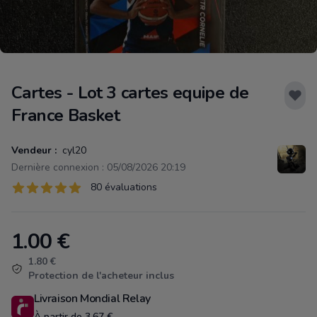
Cartes - Lot 3 cartes equipe de
France Basket
Vendeur :
cyl20
Dernière connexion : 05/08/2026 20:19
Évaluations
80 évaluations
80 sur 5 étoiles
1.00
€
Product information
1.80 €
Protection de l'acheteur inclus
Livraison Mondial Relay
À partir de 3.67 €