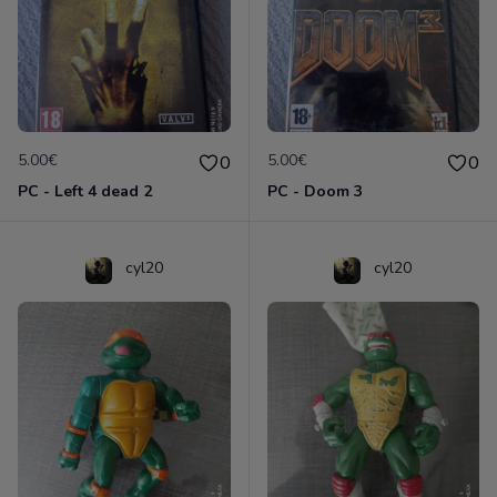
5.00€
5.00€
0
0
PC - Left 4 dead 2
PC - Doom 3
cyl20
cyl20