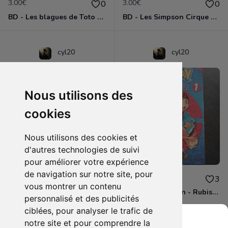
3.00€
3.00€
0
0
BD - Les blagues de Toto - L'école des vannes - Tome 1
BD - Les Simpson Cirque en folie ! - Tome 11
cyl20
cyl20
Nous utilisons des
cookies
Nous utilisons des cookies et
d'autres technologies de suivi
pour améliorer votre expérience
de navigation sur notre site, pour
3.00€
4.00€
0
3
vous montrer un contenu
BD - Les Simpson - Sous les projecteurs - Tome 13
Manga - Pokémon - Rubis et Saphir - Tome 1
personnalisé et des publicités
ciblées, pour analyser le trafic de
notre site et pour comprendre la