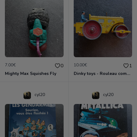
7.00€
10.00€
0
1
Mighty Max Squishes Fly
Dinky toys - Rouleau compresseur - Richier 90A
cyl20
cyl20