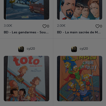
3.00€
2.00€
0
0
BD - Les gendarmes - Souriez, vous êtes flashés - Tome 5
BD - La main sacrée de Metallica
cyl20
cyl20