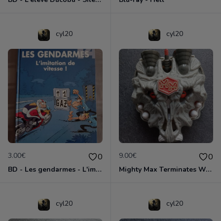
cyl20
cyl20
3.00€
9.00€
0
0
BD - Les gendarmes - L'imitation de vitesse - Tome 14
Mighty Max Terminates Wolfship 7
cyl20
cyl20