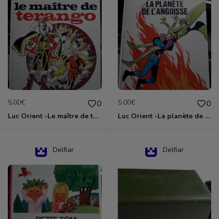
5.00€
5.00€
0
0
Luc Orient -Le maître de terango
Luc Orient -La planète de l'angoisse
Delfiar
Delfiar