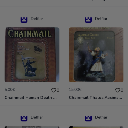
Delfiar
Delfiar
5.00€
15.00€
0
0
Chainmail Human Death Cleric
Chainmail Thalos Aasimar Cleric
Delfiar
Delfiar