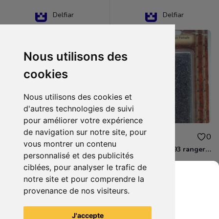
Delfiar
Delfiar
Nous utilisons des
cookies
Nous utilisons des cookies et
d'autres technologies de suivi
pour améliorer votre expérience
de navigation sur notre site, pour
15.00€
12.00€
0
0
vous montrer un contenu
D&D - 88286 paladin human male Miniature - Donjons Dragons
D&D - WOC 40093 ranger human female Miniature - Donjons Dragons
personnalisé et des publicités
ciblées, pour analyser le trafic de
notre site et pour comprendre la
provenance de nos visiteurs.
Grenier du Geek
Voir tous les articles du vendeur
J'accepte