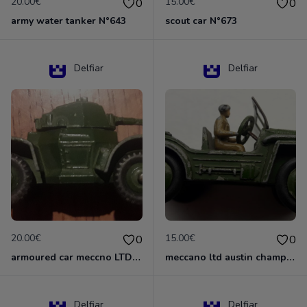
20.00€
15.00€
0
0
army water tanker N°643
scout car N°673
Delfiar
Delfiar
20.00€
15.00€
0
0
armoured car meccno LTD N°670
meccano ltd austin champ N°674
Delfiar
Delfiar