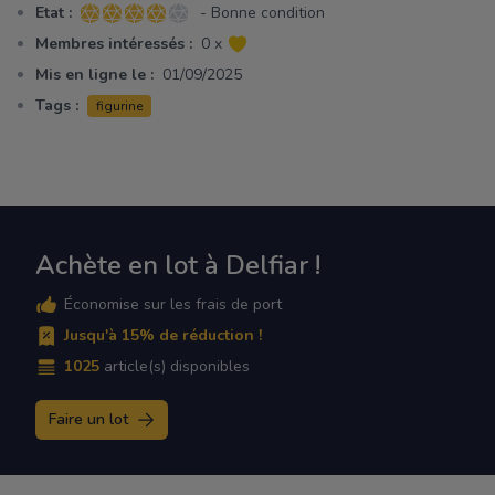
Etat :
- Bonne condition
4 sur 5 étoiles
Membres intéressés :
0 x
Mis en ligne le :
01/09/2025
Tags :
figurine
Achète en lot à Delfiar !
Économise sur les frais de port
Jusqu'à 15% de réduction !
1025
article(s) disponibles
Faire un lot