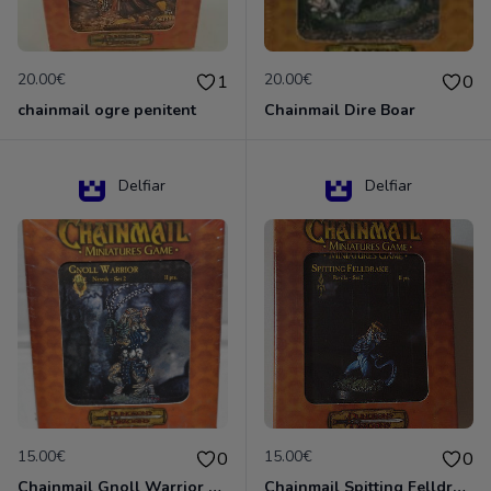
20.00€
20.00€
1
0
chainmail ogre penitent
Chainmail Dire Boar
Delfiar
Delfiar
15.00€
15.00€
0
0
Chainmail Gnoll Warrior Dungeons & Dragons
Chainmail Spitting Felldrake