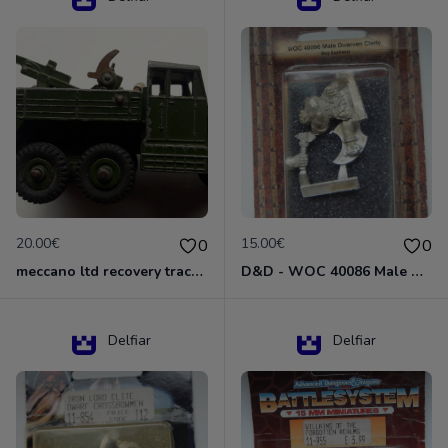
20.00€
15.00€
0
0
meccano ltd recovery tractor N°661
D&D - WOC 40086 Male Dwarven Cleric Miniature - Donjons Dragons
Delfiar
Delfiar