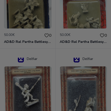
50.00€
50.00€
0
0
AD&D Ral Partha Battlesystem Miniatures Pack Iron Lord Dwarf Crossbowmen 11-854
AD&D Ral Partha Battlesystem Villains/Forgotten Realms 11-955 Miniatures
Delfiar
Delfiar