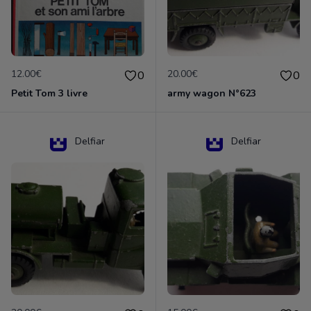
12.00€
20.00€
0
0
Petit Tom 3 livre
army wagon N°623
Delfiar
Delfiar