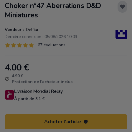
Choker n°47 Aberrations D&D
Miniatures
Vendeur :
Delfiar
Dernière connexion : 05/08/2026 10:03
Évaluations
67 évaluations
67 sur 5 étoiles
4.00
€
Product information
4.90 €
Protection de l'acheteur inclus
Livraison Mondial Relay
À partir de 3.1 €
Acheter l'article