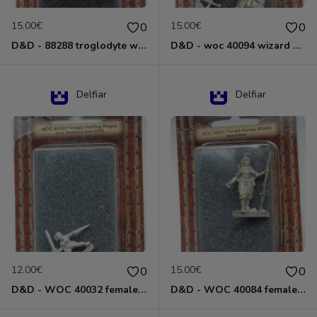
15.00€
15.00€
0
0
D&D - 88288 troglodyte with long Miniature - Donjons Dragons
D&D - woc 40094 wizard human male Miniature - Donjons Dragons
Delfiar
Delfiar
12.00€
15.00€
0
0
D&D - WOC 40032 female halfling rogue Miniature - Donjons Dragons
D&D - WOC 40084 female human wizard Miniature - Donjons Dragons