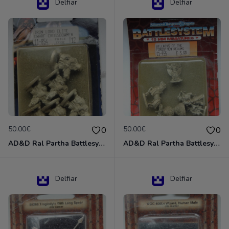
Delfiar
Delfiar
50.00€
50.00€
0
0
AD&D Ral Partha Battlesystem Miniatures Pack Iron Lord Dwarf Crossbowmen 11-854
AD&D Ral Partha Battlesystem Villains/Forgotten Realms 11-955 Miniatures
Delfiar
Delfiar