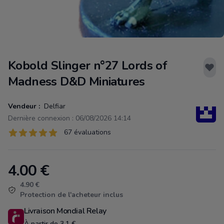
Kobold Slinger n°27 Lords of
Madness D&D Miniatures
Vendeur :
Delfiar
Dernière connexion : 06/08/2026 14:14
Évaluations
67 évaluations
67 sur 5 étoiles
4.00
€
Product information
4.90 €
Protection de l'acheteur inclus
Livraison Mondial Relay
À partir de 3.1 €