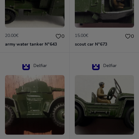
20.00€
15.00€
0
0
army water tanker N°643
scout car N°673
Delfiar
Delfiar