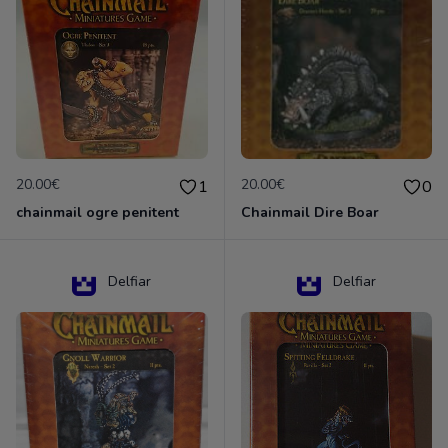
20.00€
20.00€
1
0
chainmail ogre penitent
Chainmail Dire Boar
Delfiar
Delfiar