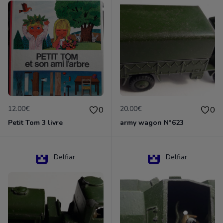
12.00€
20.00€
0
0
Petit Tom 3 livre
army wagon N°623
Delfiar
Delfiar