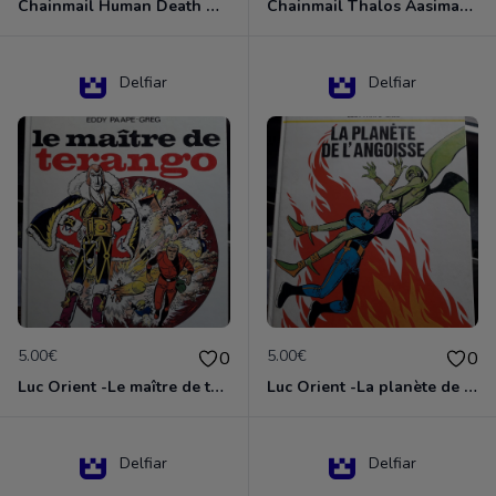
Chainmail Human Death Cleric
Chainmail Thalos Aasimar Cleric
Delfiar
Delfiar
5.00€
5.00€
0
0
Luc Orient -Le maître de terango
Luc Orient -La planète de l'angoisse
Delfiar
Delfiar