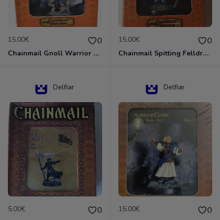
15.00€
15.00€
0
0
Chainmail Gnoll Warrior Dungeons & Dragons
Chainmail Spitting Felldrake
Delfiar
Delfiar
5.00€
15.00€
0
0