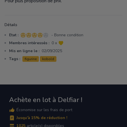
Pour plus proposition de prix.
Détails
Etat :
- Bonne condition
4 sur 5 étoiles
Membres intéressés :
0 x
Mis en ligne le :
02/09/2025
Tags :
figurine
kobold
Achète en lot à Delfiar !
Économise sur les frais de port
Jusqu'à 15% de réduction !
1025
article(s) disponibles