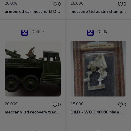
20.00€
15.00€
0
0
armoured car meccno LTD N°670
meccano ltd austin champ N°674
Delfiar
Delfiar
20.00€
15.00€
0
0
meccano ltd recovery tractor N°661
D&D - WOC 40086 Male Dwarven Cleric Miniature - Donjons Dragons