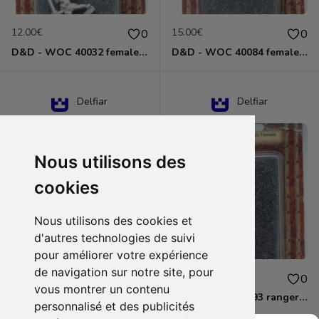
12.00€
15.00€
0
0
D&D - WOC 40032 female halfling rogue Miniature - Donjons Dragons
D&D - WOC 40084 female human wizard Miniature - Donjons Dragons
Delfiar
Delfiar
Nous utilisons des
cookies
Nous utilisons des cookies et
d'autres technologies de suivi
pour améliorer votre expérience
de navigation sur notre site, pour
15.00€
12.00€
0
0
vous montrer un contenu
D&D - 88286 paladin human male Miniature - Donjons Dragons
D&D - WOC 40093 ranger human female Miniature - Donjons Dragons
personnalisé et des publicités