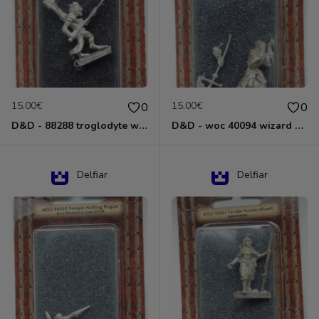
15.00€
15.00€
0
0
D&D - 88288 troglodyte with long Miniature - Donjons Dragons
D&D - woc 40094 wizard human male Miniature - Donjons Dragons
Delfiar
Delfiar