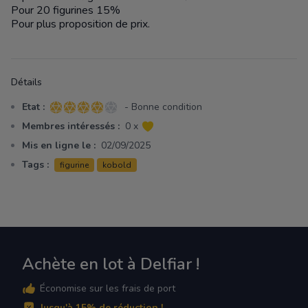
Pour 20 figurines 15%
Pour plus proposition de prix.
Détails
Etat :
- Bonne condition
4 sur 5 étoiles
Membres intéressés :
0 x
Mis en ligne le :
02/09/2025
Tags :
figurine
kobold
Achète en lot à Delfiar !
Économise sur les frais de port
Jusqu'à 15% de réduction !