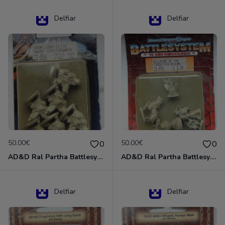
Delfiar
Delfiar
50.00€
50.00€
0
0
AD&D Ral Partha Battlesystem Miniatures Pack Iron Lord Dwarf Crossbowmen 11-854
AD&D Ral Partha Battlesystem Villains/Forgotten Realms 11-955 Miniatures
Delfiar
Delfiar