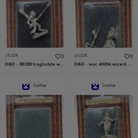
15.00€
15.00€
0
0
D&D - 88288 troglodyte with long Miniature - Donjons Dragons
D&D - woc 40094 wizard human male Miniature - Donjons Dragons
Delfiar
Delfiar