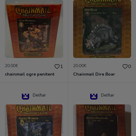
20.00€
20.00€
1
0
chainmail ogre penitent
Chainmail Dire Boar
Delfiar
Delfiar