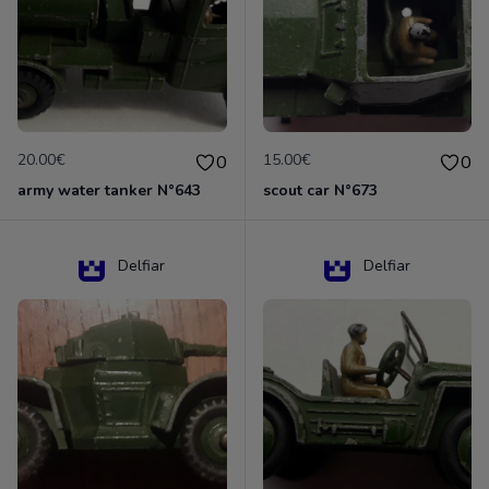
20.00€
15.00€
0
0
army water tanker N°643
scout car N°673
Delfiar
Delfiar