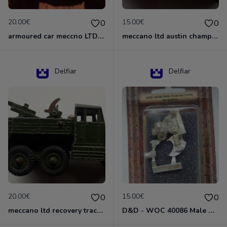
20.00€
15.00€
0
0
armoured car meccno LTD N°670
meccano ltd austin champ N°674
Delfiar
Delfiar
20.00€
15.00€
0
0
meccano ltd recovery tractor N°661
D&D - WOC 40086 Male Dwarven Cleric Miniature - Donjons Dragons