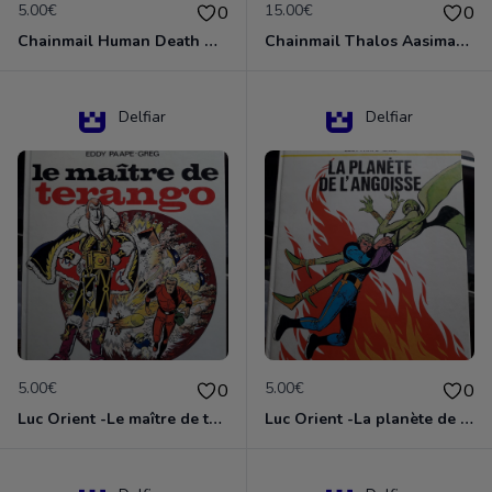
5.00€
15.00€
0
0
Chainmail Human Death Cleric
Chainmail Thalos Aasimar Cleric
Delfiar
Delfiar
5.00€
5.00€
0
0
Luc Orient -Le maître de terango
Luc Orient -La planète de l'angoisse