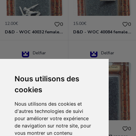
12.00€
15.00€
0
0
D&D - WOC 40032 female halfling rogue Miniature - Donjons Dragons
D&D - WOC 40084 female human wizard Miniature - Donjons Dragons
Delfiar
Delfiar
Nous utilisons des
cookies
Nous utilisons des cookies et
d'autres technologies de suivi
pour améliorer votre expérience
de navigation sur notre site, pour
15.00€
12.00€
0
0
vous montrer un contenu