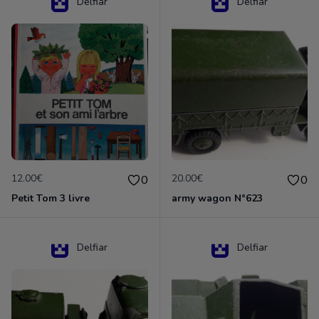
Delfiar
Delfiar
12.00€
20.00€
0
0
Petit Tom 3 livre
army wagon N°623
Delfiar
Delfiar