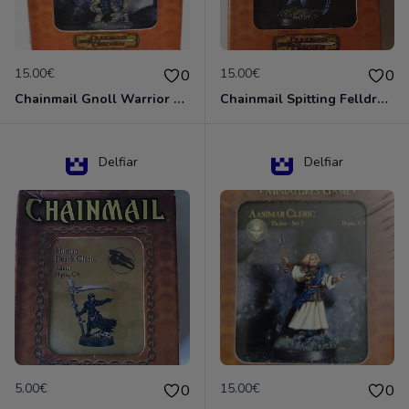
15.00€
15.00€
0
0
Chainmail Gnoll Warrior Dungeons & Dragons
Chainmail Spitting Felldrake
Delfiar
Delfiar
5.00€
15.00€
0
0