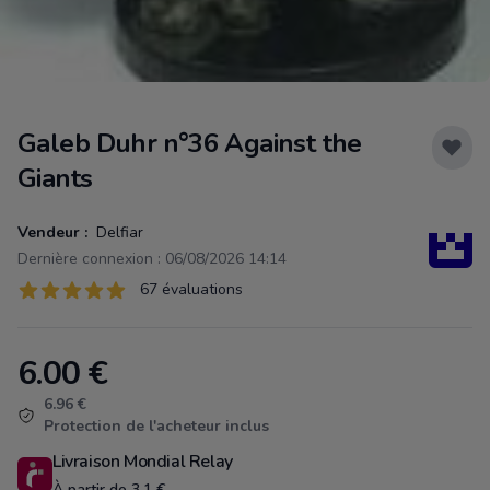
Galeb Duhr n°36 Against the
Giants
Vendeur :
Delfiar
Dernière connexion : 06/08/2026 14:14
Évaluations
67 évaluations
67 sur 5 étoiles
6.00
€
Product information
6.96 €
Protection de l'acheteur inclus
Livraison Mondial Relay
À partir de 3.1 €