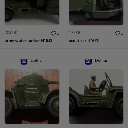
20.00€
15.00€
0
0
army water tanker N°643
scout car N°673
Delfiar
Delfiar