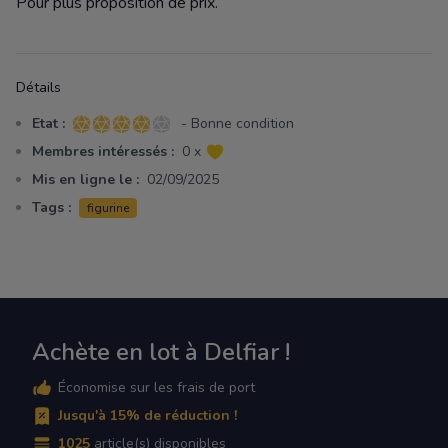
Pour plus proposition de prix.
Détails
Etat :
- Bonne condition
4 sur 5 étoiles
Membres intéressés :
0 x
Mis en ligne le :
02/09/2025
Tags :
figurine
Achète en lot à Delfiar !
Économise sur les frais de port
Jusqu'à 15% de réduction !
1025
article(s) disponibles