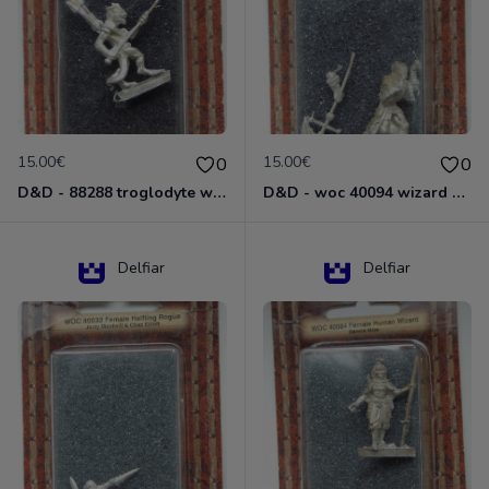
15.00€
15.00€
0
0
D&D - 88288 troglodyte with long Miniature - Donjons Dragons
D&D - woc 40094 wizard human male Miniature - Donjons Dragons
Delfiar
Delfiar