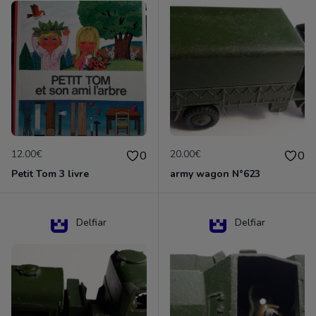
12.00€
20.00€
0
0
Petit Tom 3 livre
army wagon N°623
Delfiar
Delfiar