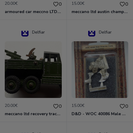
20.00€
15.00€
0
0
armoured car meccno LTD N°670
meccano ltd austin champ N°674
Delfiar
Delfiar
20.00€
15.00€
0
0
meccano ltd recovery tractor N°661
D&D - WOC 40086 Male Dwarven Cleric Miniature - Donjons Dragons