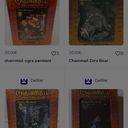
20.00€
20.00€
1
0
chainmail ogre penitent
Chainmail Dire Boar
Delfiar
Delfiar