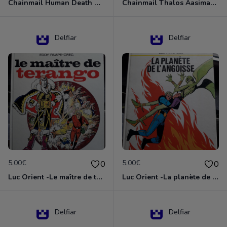
Chainmail Human Death Cleric
Chainmail Thalos Aasimar Cleric
Delfiar
Delfiar
5.00€
5.00€
0
0
Luc Orient -Le maître de terango
Luc Orient -La planète de l'angoisse
Delfiar
Delfiar