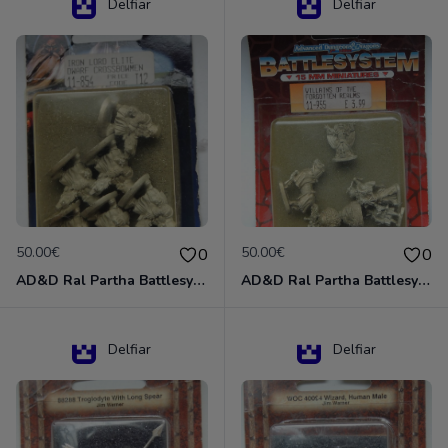
Delfiar
Delfiar
50.00€
50.00€
0
0
AD&D Ral Partha Battlesystem Miniatures Pack Iron Lord Dwarf Crossbowmen 11-854
AD&D Ral Partha Battlesystem Villains/Forgotten Realms 11-955 Miniatures
Delfiar
Delfiar