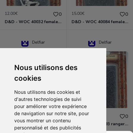
12.00€
15.00€
0
0
D&D - WOC 40032 female halfling rogue Miniature - Donjons Dragons
D&D - WOC 40084 female human wizard Miniature - Donjons Dragons
Delfiar
Delfiar
Nous utilisons des
cookies
Nous utilisons des cookies et
d'autres technologies de suivi
pour améliorer votre expérience
de navigation sur notre site, pour
15.00€
12.00€
0
0
vous montrer un contenu
D&D - 88286 paladin human male Miniature - Donjons Dragons
D&D - WOC 40093 ranger human female Miniature - Donjons Dragons
personnalisé et des publicités