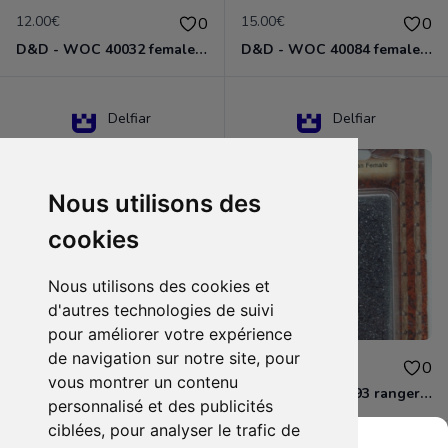
12.00€
15.00€
0
0
D&D - WOC 40032 female halfling rogue Miniature - Donjons Dragons
D&D - WOC 40084 female human wizard Miniature - Donjons Dragons
Delfiar
Delfiar
Nous utilisons des
cookies
Nous utilisons des cookies et
d'autres technologies de suivi
pour améliorer votre expérience
de navigation sur notre site, pour
15.00€
12.00€
0
0
vous montrer un contenu
D&D - 88286 paladin human male Miniature - Donjons Dragons
D&D - WOC 40093 ranger human female Miniature - Donjons Dragons
personnalisé et des publicités
ciblées, pour analyser le trafic de