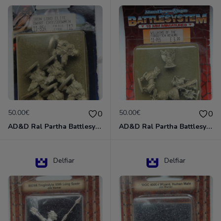
50.00€
50.00€
0
0
AD&D Ral Partha Battlesystem Miniatures Pack Iron Lord Dwarf Crossbowmen 11-854
AD&D Ral Partha Battlesystem Villains/Forgotten Realms 11-955 Miniatures
Delfiar
Delfiar