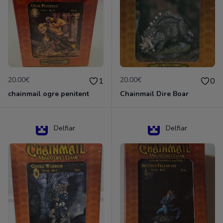
20.00€
20.00€
1
0
chainmail ogre penitent
Chainmail Dire Boar
Delfiar
Delfiar