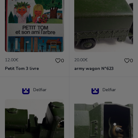
12.00€
20.00€
0
0
Petit Tom 3 livre
army wagon N°623
Delfiar
Delfiar