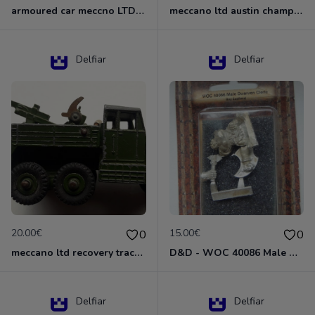
armoured car meccno LTD N°670
meccano ltd austin champ N°674
Delfiar
Delfiar
20.00€
15.00€
0
0
meccano ltd recovery tractor N°661
D&D - WOC 40086 Male Dwarven Cleric Miniature - Donjons Dragons
Delfiar
Delfiar