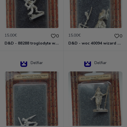
15.00€
15.00€
0
0
D&D - 88288 troglodyte with long Miniature - Donjons Dragons
D&D - woc 40094 wizard human male Miniature - Donjons Dragons
Delfiar
Delfiar