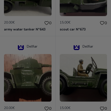
20.00€
15.00€
0
0
army water tanker N°643
scout car N°673
Delfiar
Delfiar
20.00€
15.00€
0
0