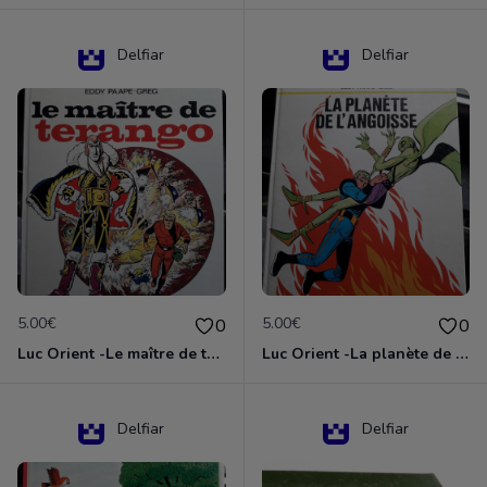
Delfiar
Delfiar
5.00€
5.00€
0
0
Luc Orient -Le maître de terango
Luc Orient -La planète de l'angoisse
Delfiar
Delfiar