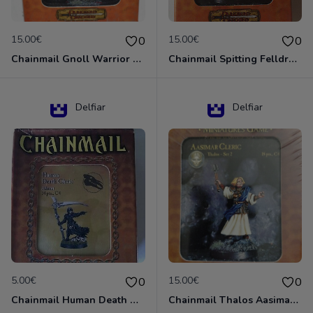
15.00€
15.00€
0
0
Chainmail Gnoll Warrior Dungeons & Dragons
Chainmail Spitting Felldrake
Delfiar
Delfiar
5.00€
15.00€
0
0
Chainmail Human Death Cleric
Chainmail Thalos Aasimar Cleric