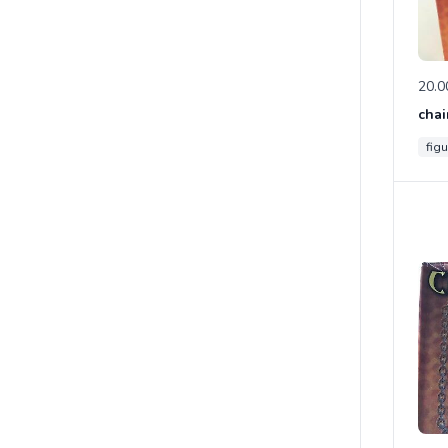
20.0
chai
figu