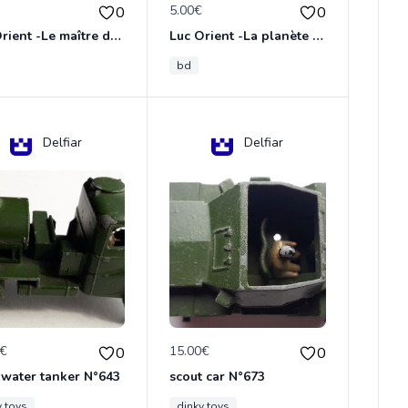
€
5.00€
0
0
Luc Orient -Le maître de terango
Luc Orient -La planète de l'angoisse
bd
Delfiar
Delfiar
0€
15.00€
0
0
 water tanker N°643
scout car N°673
y toys
dinky toys