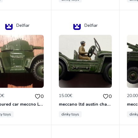
Delfiar
Delfiar
0€
15.00€
20.0
0
0
armoured car meccno LTD N°670
meccano ltd austin champ N°674
ky toys
dinky toys
dink