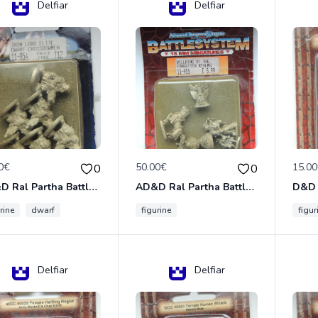
Delfiar
Delfiar
0€
50.00€
15.0
0
0
AD&D Ral Partha Battlesystem Miniatures Pack Iron Lord Dwarf Crossbowmen 11-854
AD&D Ral Partha Battlesystem Villains/Forgotten Realms 11-955 Miniatures
rine
dwarf
figurine
figur
Delfiar
Delfiar