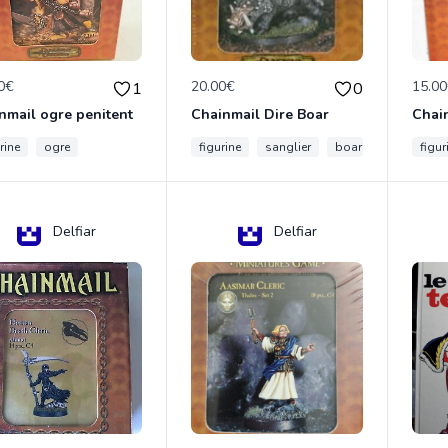
0€
20.00€
15.0
1
0
nmail ogre penitent
Chainmail Dire Boar
rine
ogre
figurine
sanglier
boar
figur
Delfiar
Delfiar