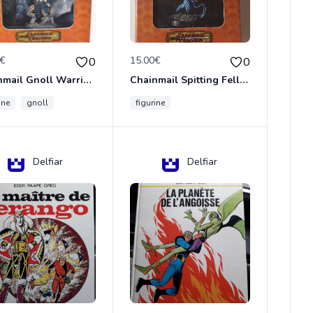
0€
15.00€
0
0
Chainmail Gnoll Warrior Dungeons & Dragons
Chainmail Spitting Felldrake
ine
gnoll
figurine
Delfiar
Delfiar