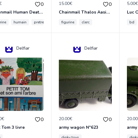
€
15.00€
5.00
0
0
Chainmail Human Death Cleric
Chainmail Thalos Aasimar Cleric
rine
humain
pretre
figurine
clerc
bd
Delfiar
Delfiar
0€
20.00€
20.0
0
0
t Tom 3 livre
army wagon N°623
army
e
dinky toys
dink