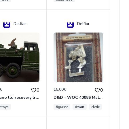
Delfiar
Delfiar
0€
15.00€
0
0
meccano ltd recovery tractor N°661
D&D - WOC 40086 Male Dwarven Cleric Miniature - Donjons Dragons
y toys
figurine
dwarf
cleric