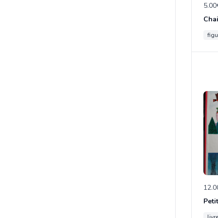
5.00
figu
12.0
Peti
livr