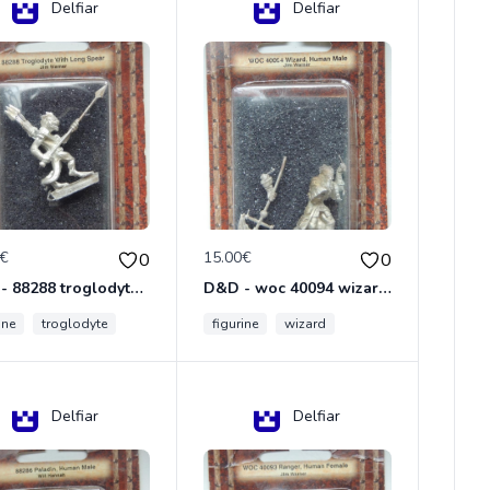
Delfiar
Delfiar
0€
15.00€
0
0
D&D - 88288 troglodyte with long Miniature - Donjons Dragons
D&D - woc 40094 wizard human male Miniature - Donjons Dragons
ine
troglodyte
figurine
wizard
Delfiar
Delfiar