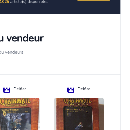
1025
article(s) disponibles
du vendeur
 du vendeurs
Delfiar
Delfiar