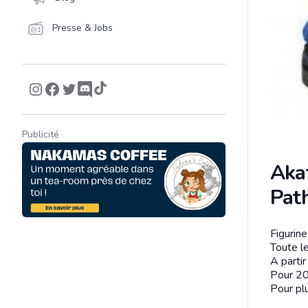
Presse & Jobs
Publicité
Aka
Path
Figurin
Descrip
Toute le
A parti
Pour 20
Pour plu