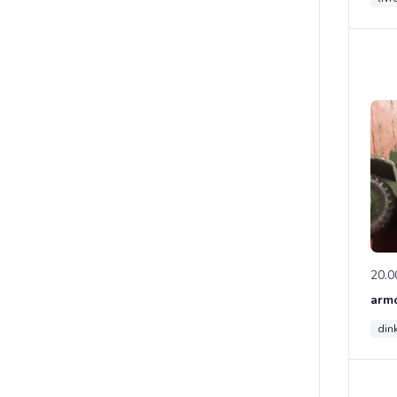
20.0
din