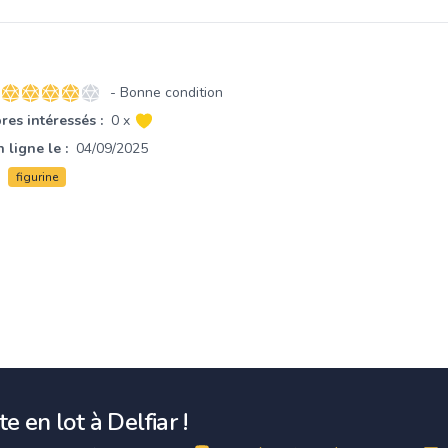
- Bonne condition
4 sur 5 étoiles
es intéressés :
0 x
 ligne le :
04/09/2025
figurine
e en lot à Delfiar !