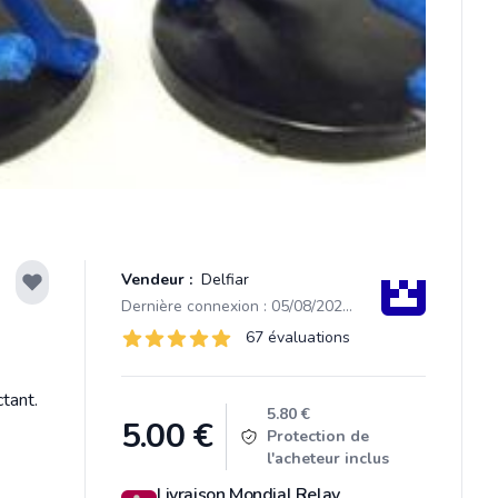
Vendeur :
Delfiar
Dernière connexion : 05/08/2026 10:03
Évaluations
67 évaluations
67 sur 5 étoiles
tant.
Product information
5.80 €
5.00
€
Protection de
l'acheteur inclus
Livraison Mondial Relay