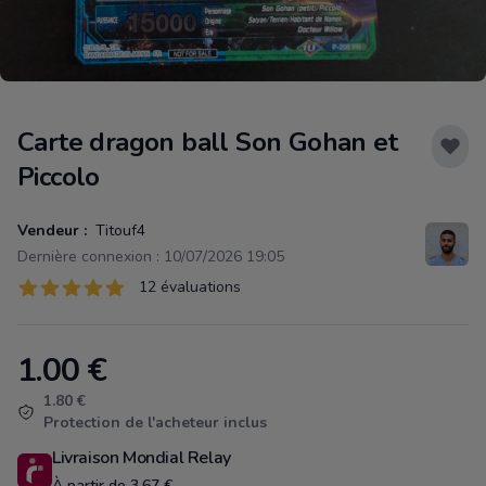
Carte dragon ball Son Gohan et
Piccolo
Vendeur :
Titouf4
Dernière connexion : 10/07/2026 19:05
Évaluations
12 évaluations
12 sur 5 étoiles
1.00
€
Product information
1.80 €
Protection de l'acheteur inclus
Livraison Mondial Relay
À partir de 3.67 €