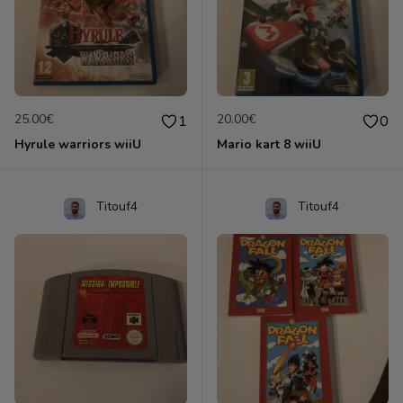
25.00€
20.00€
1
0
Hyrule warriors wiiU
Mario kart 8 wiiU
Titouf4
Titouf4