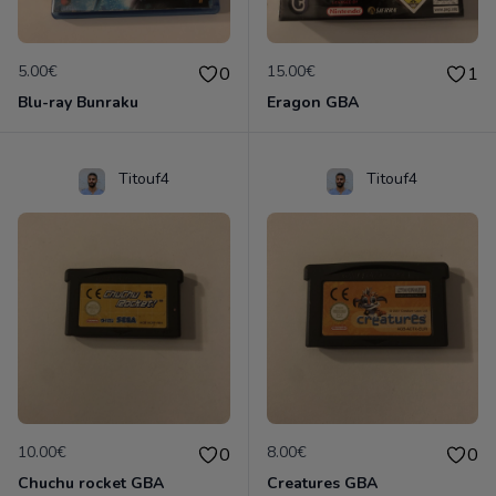
5.00€
15.00€
0
1
Blu-ray Bunraku
Eragon GBA
Titouf4
Titouf4
10.00€
8.00€
0
0
Chuchu rocket GBA
Creatures GBA