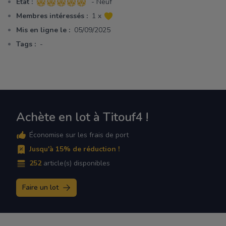
Etat :
- Neuf
5 sur 5 étoiles
Membres intéressés :
1 x
Mis en ligne le :
05/09/2025
Tags :
-
Achète en lot à Titouf4 !
Économise sur les frais de port
Jusqu'à 15% de réduction !
252
article(s) disponibles
Faire un lot