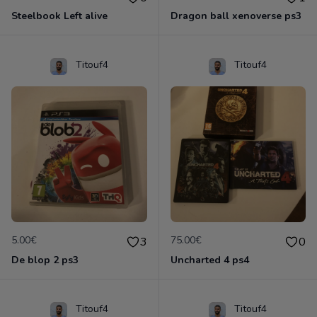
Steelbook Left alive
Dragon ball xenoverse ps3
Titouf4
Titouf4
5.00€
75.00€
3
0
De blop 2 ps3
Uncharted 4 ps4
Titouf4
Titouf4