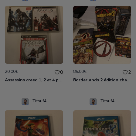
20.00€
85.00€
0
2
Assassins creed 1, 2 et 4 ps3
Borderlands 2 édition chasseur de l'arche ps3
Titouf4
Titouf4