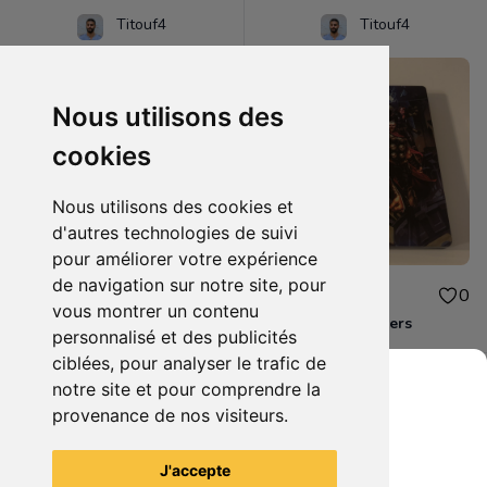
Titouf4
Titouf4
Nous utilisons des
cookies
Nous utilisons des cookies et
d'autres technologies de suivi
pour améliorer votre expérience
de navigation sur notre site, pour
10.00€
10.00€
0
0
vous montrer un contenu
Destiny 2 Xbox one
Steelbook Avengers
personnalisé et des publicités
ciblées, pour analyser le trafic de
notre site et pour comprendre la
provenance de nos visiteurs.
Grenier du Geek
Voir tous les articles du vendeur
J'accepte