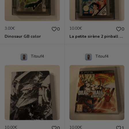
3.00€
10.00€
0
0
Dinosaur GB color
La petite sirène 2 pinball GB color
Titouf4
Titouf4
10.00€
10.00€
0
1