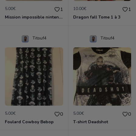
5.00€
10.00€
1
1
Mission impossible nintendo 64
Dragon fall Tome 1 à 3
Titouf4
Titouf4
5.00€
5.00€
0
0
Foulard Cowboy Bebop
T-shirt Deadshot