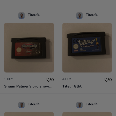
Titouf4
Titouf4
5.00€
4.00€
0
0
Shaun Palmer's pro snowboarder
Titeuf GBA
Titouf4
Titouf4