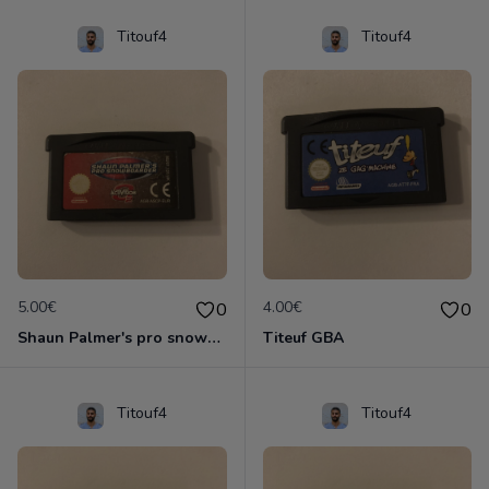
Titouf4
Titouf4
5.00€
4.00€
0
0
Shaun Palmer's pro snowboarder
Titeuf GBA
Titouf4
Titouf4