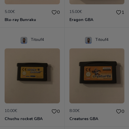
5.00€
15.00€
0
1
Blu-ray Bunraku
Eragon GBA
Titouf4
Titouf4
10.00€
8.00€
0
0
Chuchu rocket GBA
Creatures GBA