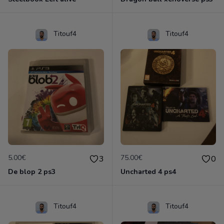
Titouf4
Titouf4
5.00€
75.00€
3
0
De blop 2 ps3
Uncharted 4 ps4
Titouf4
Titouf4