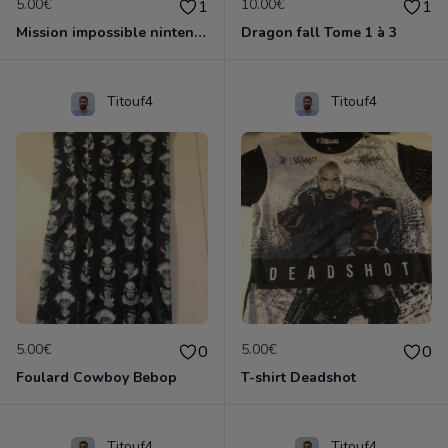
5.00€
10.00€
1
1
Mission impossible nintendo 64
Dragon fall Tome 1 à 3
Titouf4
Titouf4
5.00€
5.00€
0
0
Foulard Cowboy Bebop
T-shirt Deadshot
Titouf4
Titouf4