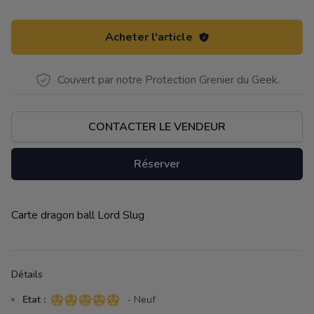
Acheter l'article
Couvert par notre Protection Grenier du Geek.
CONTACTER LE VENDEUR
Réserver
Carte dragon ball Lord Slug
Description
Détails
Etat :
- Neuf
5 sur 5 étoiles