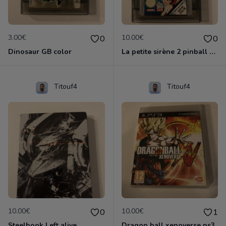
3.00€
10.00€
0
0
Dinosaur GB color
La petite sirène 2 pinball GB color
Titouf4
Titouf4
10.00€
10.00€
0
1
Steelbook Left alive
Dragon ball xenoverse ps3