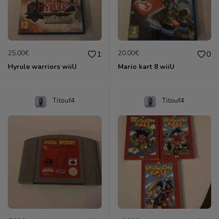
25.00€
20.00€
1
0
Hyrule warriors wiiU
Mario kart 8 wiiU
Titouf4
Titouf4