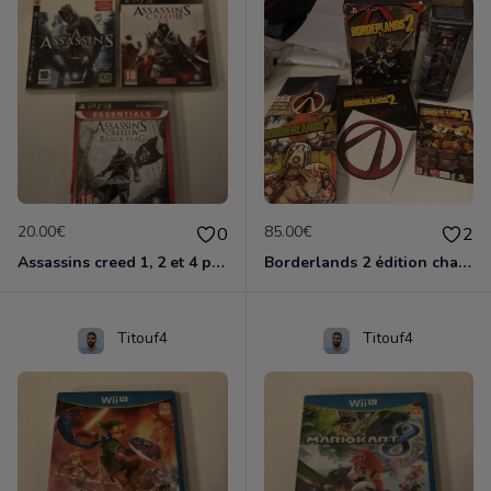
20.00€
85.00€
0
2
Assassins creed 1, 2 et 4 ps3
Borderlands 2 édition chasseur de l'arche ps3
Titouf4
Titouf4