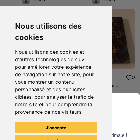
Nous utilisons des
cookies
Nous utilisons des cookies et
d'autres technologies de suivi
pour améliorer votre expérience
de navigation sur notre site, pour
10.00€
10.00€
0
0
vous montrer un contenu
Destiny 2 Xbox one
Steelbook Avengers
personnalisé et des publicités
ciblées, pour analyser le trafic de
notre site et pour comprendre la
provenance de nos visiteurs.
Grenier du Geek
Voir tous les articles du vendeur
J'accepte
Télécharge notre app pour une expérience optimale !