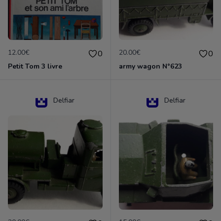
12.00€
20.00€
0
0
Petit Tom 3 livre
army wagon N°623
Delfiar
Delfiar