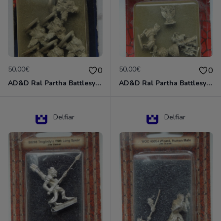
50.00€
50.00€
0
0
AD&D Ral Partha Battlesystem Miniatures Pack Iron Lord Dwarf Crossbowmen 11-854
AD&D Ral Partha Battlesystem Villains/Forgotten Realms 11-955 Miniatures
Delfiar
Delfiar