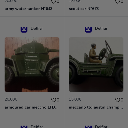
20.00€
15.00€
0
0
army water tanker N°643
scout car N°673
Delfiar
Delfiar
20.00€
15.00€
0
0
armoured car meccno LTD N°670
meccano ltd austin champ N°674
Delfiar
Delfiar