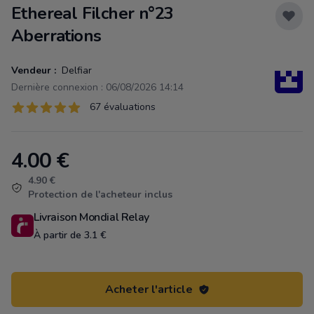
Ethereal Filcher n°23
Aberrations
Vendeur :
Delfiar
Dernière connexion : 06/08/2026 14:14
Évaluations
67 évaluations
67 sur 5 étoiles
4.00
€
Product information
4.90 €
Protection de l'acheteur inclus
Livraison Mondial Relay
À partir de 3.1 €
Acheter l'article