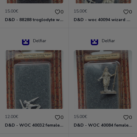
15.00€
15.00€
0
0
D&D - 88288 troglodyte with long Miniature - Donjons Dragons
D&D - woc 40094 wizard human male Miniature - Donjons Dragons
Delfiar
Delfiar
12.00€
15.00€
0
0
D&D - WOC 40032 female halfling rogue Miniature - Donjons Dragons
D&D - WOC 40084 female human wizard Miniature - Donjons Dragons