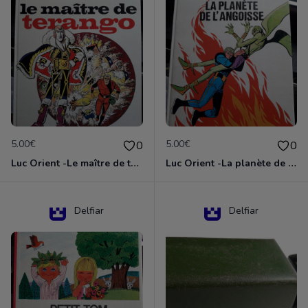
5.00€
5.00€
0
0
Luc Orient -Le maître de terango
Luc Orient -La planète de l'angoisse
Delfiar
Delfiar