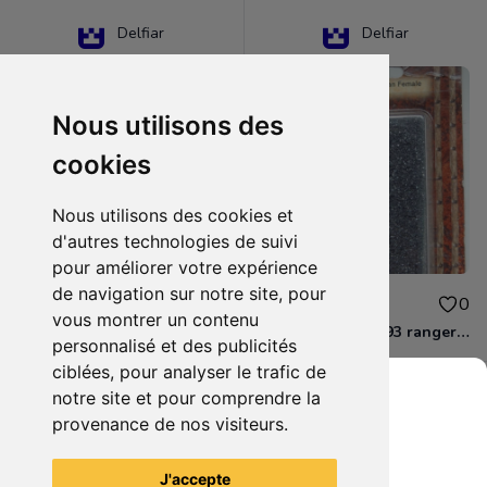
Delfiar
Delfiar
Nous utilisons des
cookies
Nous utilisons des cookies et
d'autres technologies de suivi
pour améliorer votre expérience
de navigation sur notre site, pour
15.00€
12.00€
0
0
vous montrer un contenu
D&D - 88286 paladin human male Miniature - Donjons Dragons
D&D - WOC 40093 ranger human female Miniature - Donjons Dragons
personnalisé et des publicités
ciblées, pour analyser le trafic de
notre site et pour comprendre la
provenance de nos visiteurs.
Grenier du Geek
Voir tous les articles du vendeur
J'accepte