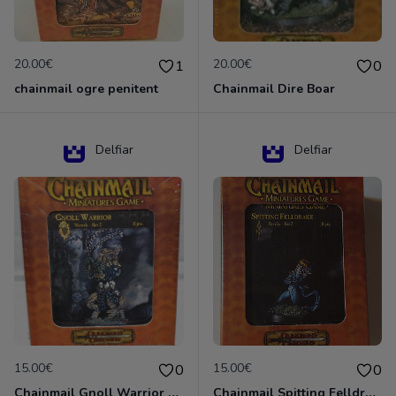
20.00€
20.00€
1
0
chainmail ogre penitent
Chainmail Dire Boar
Delfiar
Delfiar
15.00€
15.00€
0
0
Chainmail Gnoll Warrior Dungeons & Dragons
Chainmail Spitting Felldrake