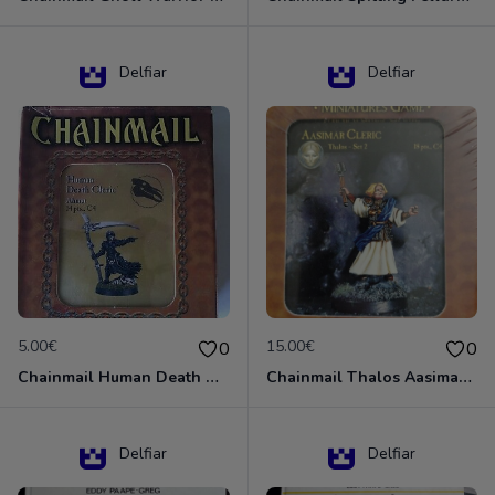
Delfiar
Delfiar
5.00€
15.00€
0
0
Chainmail Human Death Cleric
Chainmail Thalos Aasimar Cleric
Delfiar
Delfiar