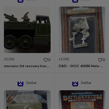
20.00€
15.00€
0
0
meccano ltd recovery tractor N°661
D&D - WOC 40086 Male Dwarven Cleric Miniature - Donjons Dragons
Delfiar
Delfiar