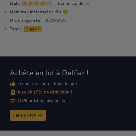
Etat :
- Bonne condition
4 sur 5 étoiles
Membres intéressés :
0 x
Mis en ligne le :
06/09/2025
Tags :
figurine
Achète en lot à Delfiar !
Économise sur les frais de port
Jusqu'à 15% de réduction !
1025
article(s) disponibles
Faire un lot