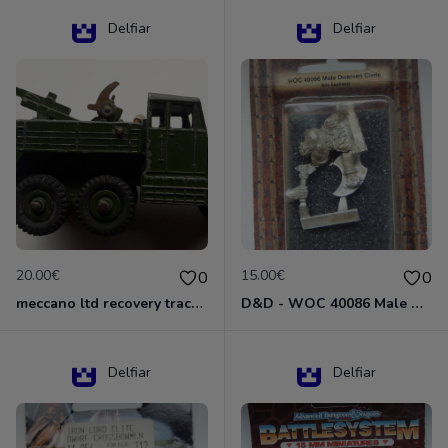
Delfiar
Delfiar
20.00€
15.00€
0
0
meccano ltd recovery tractor N°661
D&D - WOC 40086 Male Dwarven Cleric Miniature - Donjons Dragons
Delfiar
Delfiar