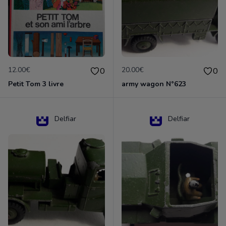
12.00€
20.00€
0
0
Petit Tom 3 livre
army wagon N°623
Delfiar
Delfiar