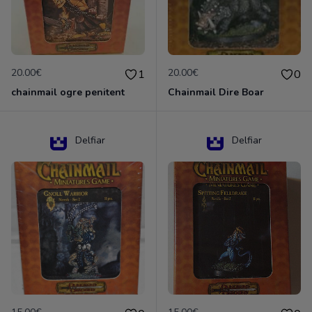
20.00€
20.00€
1
0
chainmail ogre penitent
Chainmail Dire Boar
Delfiar
Delfiar