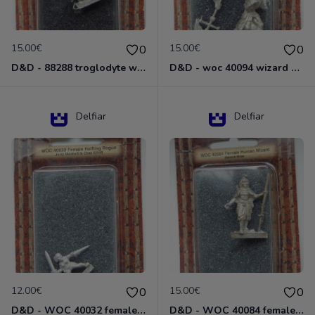
15.00€
15.00€
0
0
D&D - 88288 troglodyte with long Miniature - Donjons Dragons
D&D - woc 40094 wizard human male Miniature - Donjons Dragons
Delfiar
Delfiar
12.00€
15.00€
0
0
D&D - WOC 40032 female halfling rogue Miniature - Donjons Dragons
D&D - WOC 40084 female human wizard Miniature - Donjons Dragons