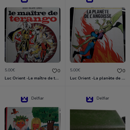
5.00€
5.00€
0
0
Luc Orient -Le maître de terango
Luc Orient -La planète de l'angoisse
Delfiar
Delfiar