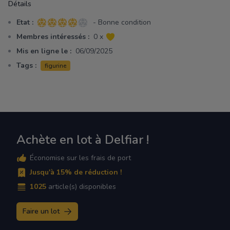
Détails
Etat :
- Bonne condition
4 sur 5 étoiles
Membres intéressés :
0 x
Mis en ligne le :
06/09/2025
Tags :
figurine
Achète en lot à Delfiar !
Économise sur les frais de port
Jusqu'à 15% de réduction !
1025
article(s) disponibles
Faire un lot