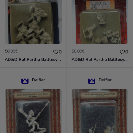
50.00€
50.00€
0
0
AD&D Ral Partha Battlesystem Miniatures Pack Iron Lord Dwarf Crossbowmen 11-854
AD&D Ral Partha Battlesystem Villains/Forgotten Realms 11-955 Miniatures
Delfiar
Delfiar