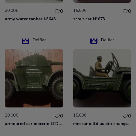
20.00€
15.00€
0
0
army water tanker N°643
scout car N°673
Delfiar
Delfiar
20.00€
15.00€
0
0
armoured car meccno LTD N°670
meccano ltd austin champ N°674