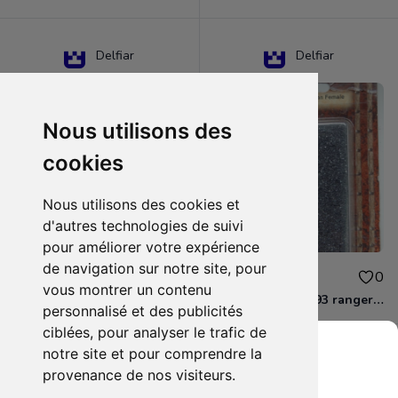
Delfiar
Delfiar
Nous utilisons des
cookies
Nous utilisons des cookies et
d'autres technologies de suivi
pour améliorer votre expérience
de navigation sur notre site, pour
15.00€
12.00€
0
0
vous montrer un contenu
D&D - 88286 paladin human male Miniature - Donjons Dragons
D&D - WOC 40093 ranger human female Miniature - Donjons Dragons
personnalisé et des publicités
ciblées, pour analyser le trafic de
notre site et pour comprendre la
provenance de nos visiteurs.