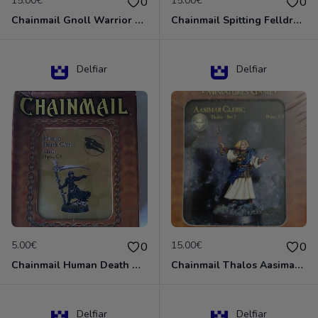
15.00€
15.00€
0
0
Chainmail Gnoll Warrior Dungeons & Dragons
Chainmail Spitting Felldrake
Delfiar
Delfiar
5.00€
15.00€
0
0
Chainmail Human Death Cleric
Chainmail Thalos Aasimar Cleric
Delfiar
Delfiar