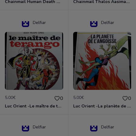
Chainmail Human Death Cleric
Chainmail Thalos Aasimar Cleric
Delfiar
Delfiar
5.00€
5.00€
0
0
Luc Orient -Le maître de terango
Luc Orient -La planète de l'angoisse
Delfiar
Delfiar