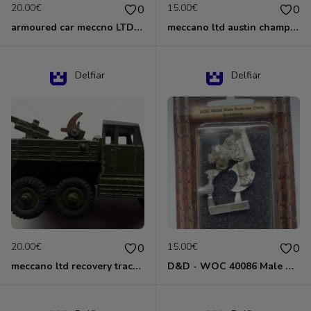
20.00€
15.00€
0
0
armoured car meccno LTD N°670
meccano ltd austin champ N°674
Delfiar
Delfiar
20.00€
15.00€
0
0
meccano ltd recovery tractor N°661
D&D - WOC 40086 Male Dwarven Cleric Miniature - Donjons Dragons