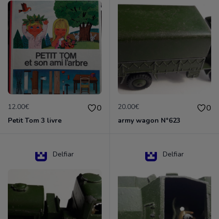
12.00€
20.00€
0
0
Petit Tom 3 livre
army wagon N°623
Delfiar
Delfiar