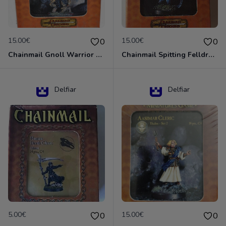
15.00€
15.00€
0
0
Chainmail Gnoll Warrior Dungeons & Dragons
Chainmail Spitting Felldrake
Delfiar
Delfiar
5.00€
15.00€
0
0