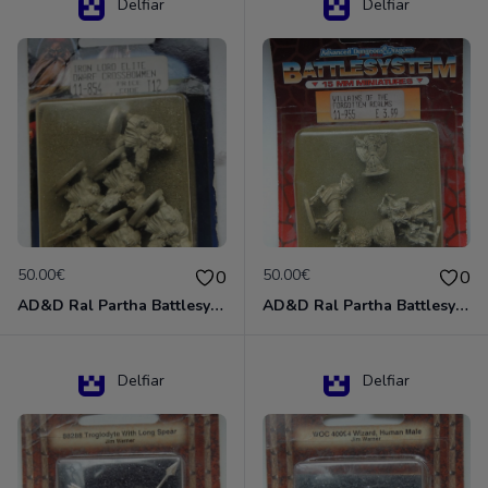
Delfiar
Delfiar
50.00€
50.00€
0
0
AD&D Ral Partha Battlesystem Miniatures Pack Iron Lord Dwarf Crossbowmen 11-854
AD&D Ral Partha Battlesystem Villains/Forgotten Realms 11-955 Miniatures
Delfiar
Delfiar