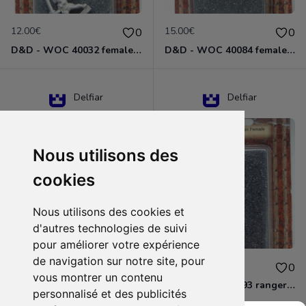
12.00€
15.00€
0
0
D&D - WOC 40032 female halfling rogue Miniature - Donjons Dragons
D&D - WOC 40084 female human wizard Miniature - Donjons Dragons
Delfiar
Delfiar
Nous utilisons des
cookies
Nous utilisons des cookies et
d'autres technologies de suivi
pour améliorer votre expérience
de navigation sur notre site, pour
15.00€
12.00€
0
0
vous montrer un contenu
D&D - 88286 paladin human male Miniature - Donjons Dragons
D&D - WOC 40093 ranger human female Miniature - Donjons Dragons
personnalisé et des publicités