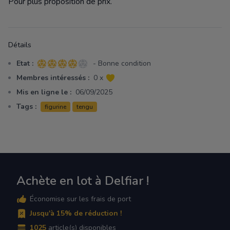
Pour plus proposition de prix.
Détails
Etat :
- Bonne condition
4 sur 5 étoiles
Membres intéressés :
0 x
Mis en ligne le :
06/09/2025
Tags :
figurine
tengu
Achète en lot à Delfiar !
Économise sur les frais de port
Jusqu'à 15% de réduction !
1025
article(s) disponibles