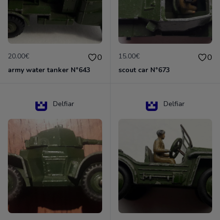
20.00€
15.00€
0
0
army water tanker N°643
scout car N°673
Delfiar
Delfiar