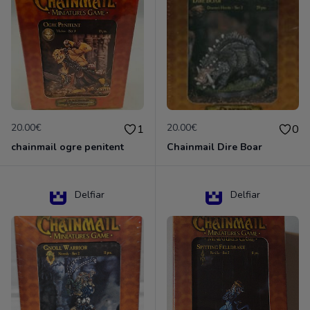
20.00€
20.00€
1
0
chainmail ogre penitent
Chainmail Dire Boar
Delfiar
Delfiar