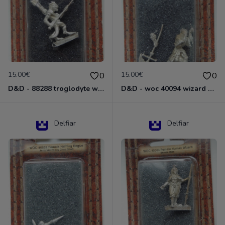
15.00€
15.00€
0
0
D&D - 88288 troglodyte with long Miniature - Donjons Dragons
D&D - woc 40094 wizard human male Miniature - Donjons Dragons
Delfiar
Delfiar