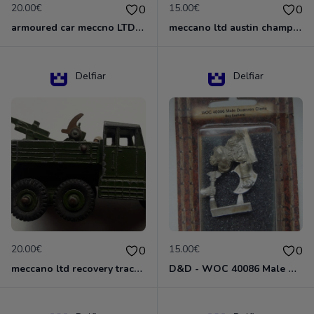
20.00€
15.00€
0
0
armoured car meccno LTD N°670
meccano ltd austin champ N°674
Delfiar
Delfiar
20.00€
15.00€
0
0
meccano ltd recovery tractor N°661
D&D - WOC 40086 Male Dwarven Cleric Miniature - Donjons Dragons