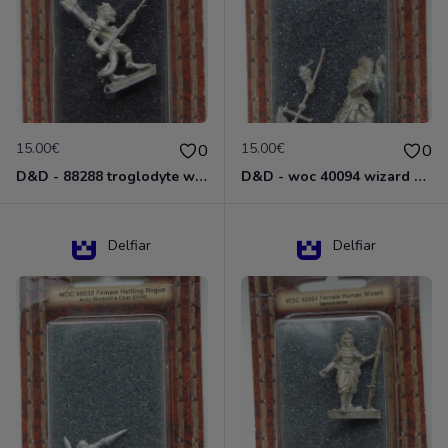
15.00€
15.00€
0
0
D&D - 88288 troglodyte with long Miniature - Donjons Dragons
D&D - woc 40094 wizard human male Miniature - Donjons Dragons
Delfiar
Delfiar