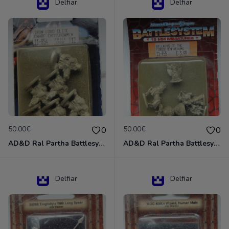
Delfiar
Delfiar
50.00€
50.00€
0
0
AD&D Ral Partha Battlesystem Miniatures Pack Iron Lord Dwarf Crossbowmen 11-854
AD&D Ral Partha Battlesystem Villains/Forgotten Realms 11-955 Miniatures
Delfiar
Delfiar