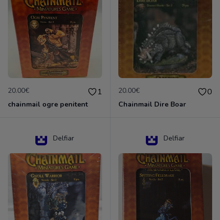
20.00€
20.00€
1
0
chainmail ogre penitent
Chainmail Dire Boar
Delfiar
Delfiar