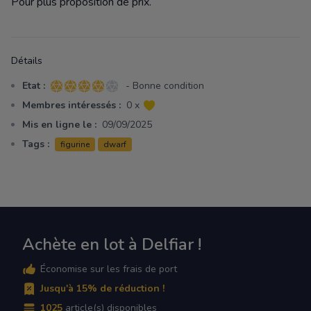
Pour plus proposition de prix.
Détails
Etat :
- Bonne condition
4 sur 5 étoiles
Membres intéressés :
0 x
Mis en ligne le :
09/09/2025
Tags :
figurine
dwarf
Achète en lot à Delfiar !
Économise sur les frais de port
Jusqu'à 15% de réduction !
1025
article(s) disponibles