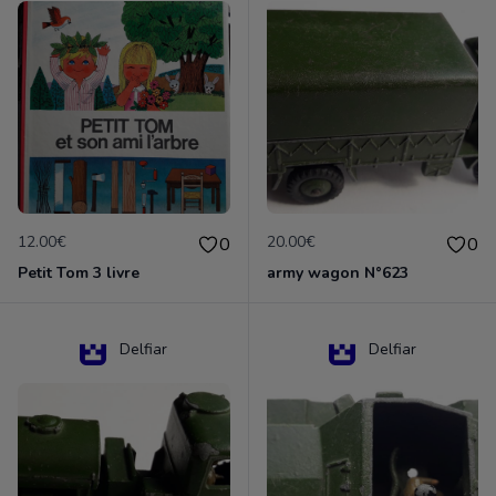
12.00€
20.00€
0
0
Petit Tom 3 livre
army wagon N°623
Delfiar
Delfiar