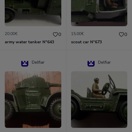
20.00€
15.00€
0
0
army water tanker N°643
scout car N°673
Delfiar
Delfiar