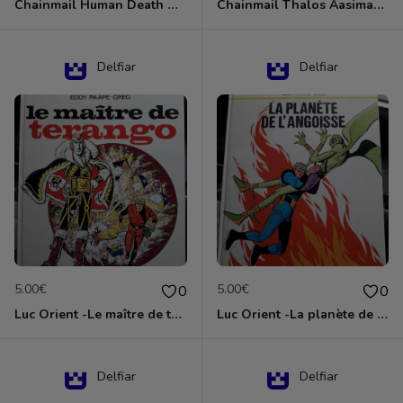
Chainmail Human Death Cleric
Chainmail Thalos Aasimar Cleric
Delfiar
Delfiar
5.00€
5.00€
0
0
Luc Orient -Le maître de terango
Luc Orient -La planète de l'angoisse
Delfiar
Delfiar