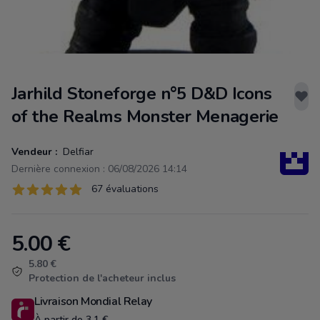
Jarhild Stoneforge n°5 D&D Icons
of the Realms Monster Menagerie
Vendeur :
Delfiar
Dernière connexion : 06/08/2026 14:14
Évaluations
67 évaluations
67 sur 5 étoiles
5.00
€
Product information
5.80 €
Protection de l'acheteur inclus
Livraison Mondial Relay
À partir de 3.1 €