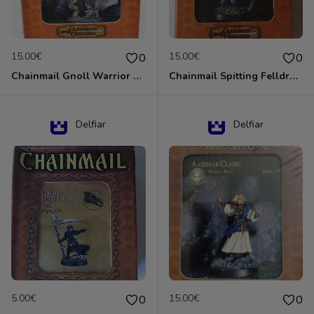
15.00€
15.00€
0
0
Chainmail Gnoll Warrior Dungeons & Dragons
Chainmail Spitting Felldrake
Delfiar
Delfiar
5.00€
15.00€
0
0