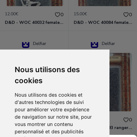
12.00€
15.00€
0
0
D&D - WOC 40032 female halfling rogue Miniature - Donjons Dragons
D&D - WOC 40084 female human wizard Miniature - Donjons Dragons
Delfiar
Delfiar
Nous utilisons des
cookies
Nous utilisons des cookies et
d'autres technologies de suivi
pour améliorer votre expérience
de navigation sur notre site, pour
15.00€
12.00€
0
0
vous montrer un contenu
D&D - 88286 paladin human male Miniature - Donjons Dragons
D&D - WOC 40093 ranger human female Miniature - Donjons Dragons
personnalisé et des publicités