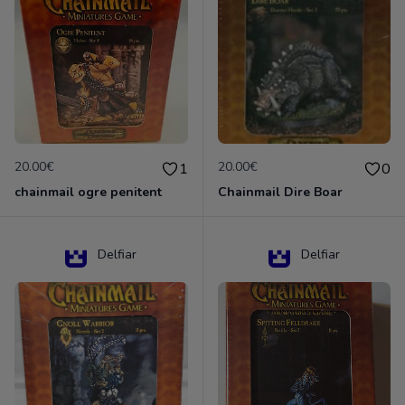
20.00€
20.00€
1
0
chainmail ogre penitent
Chainmail Dire Boar
Delfiar
Delfiar