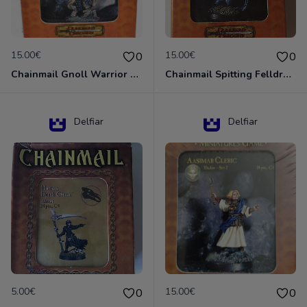
15.00€
15.00€
0
0
Chainmail Gnoll Warrior Dungeons & Dragons
Chainmail Spitting Felldrake
Delfiar
Delfiar
5.00€
15.00€
0
0