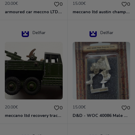
20.00€
15.00€
0
0
armoured car meccno LTD N°670
meccano ltd austin champ N°674
Delfiar
Delfiar
20.00€
15.00€
0
0
meccano ltd recovery tractor N°661
D&D - WOC 40086 Male Dwarven Cleric Miniature - Donjons Dragons