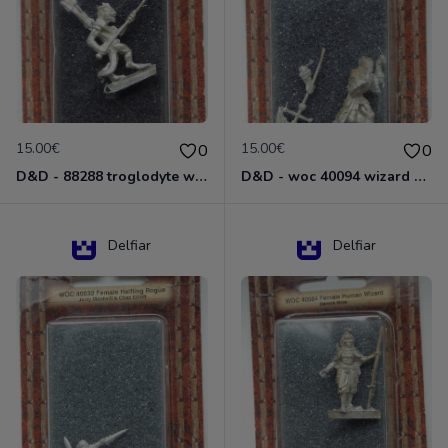
15.00€
15.00€
0
0
D&D - 88288 troglodyte with long Miniature - Donjons Dragons
D&D - woc 40094 wizard human male Miniature - Donjons Dragons
Delfiar
Delfiar