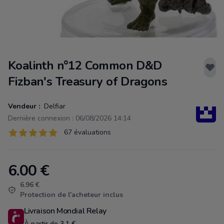
Koalinth n°12 Common D&D
Fizban's Treasury of Dragons
Vendeur :
Delfiar
Dernière connexion : 06/08/2026 14:14
Évaluations
67 évaluations
67 sur 5 étoiles
6.00
€
Product information
6.96 €
Protection de l'acheteur inclus
Livraison Mondial Relay
À partir de 3.1 €