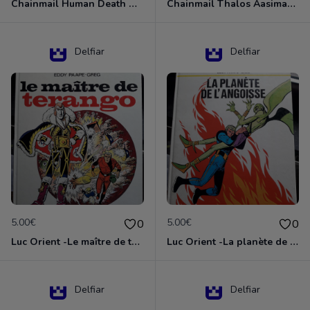
Chainmail Human Death Cleric
Chainmail Thalos Aasimar Cleric
Delfiar
Delfiar
5.00€
5.00€
0
0
Luc Orient -Le maître de terango
Luc Orient -La planète de l'angoisse
Delfiar
Delfiar