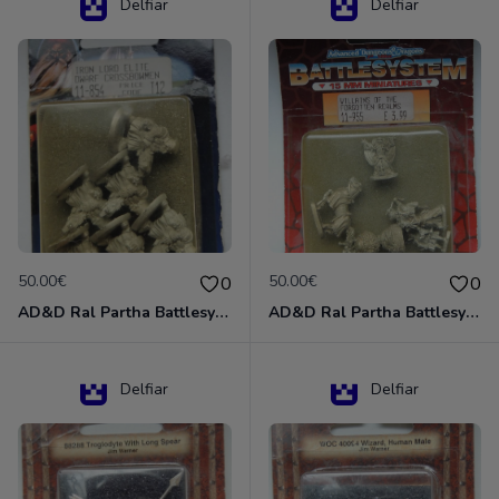
Delfiar
Delfiar
50.00€
50.00€
0
0
AD&D Ral Partha Battlesystem Miniatures Pack Iron Lord Dwarf Crossbowmen 11-854
AD&D Ral Partha Battlesystem Villains/Forgotten Realms 11-955 Miniatures
Delfiar
Delfiar