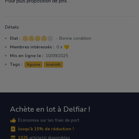
Pour plus proposition de prix.
Détails
Etat :
- Bonne condition
4 sur 5 étoiles
Membres intéressés :
0 x
Mis en ligne le :
10/09/2025
Tags :
figurine
koalinth
Achète en lot à Delfiar !
Économise sur les frais de port
Jusqu'à 15% de réduction !
1025
article(s) disponibles