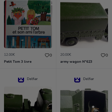
12.00€
20.00€
0
0
Petit Tom 3 livre
army wagon N°623
Delfiar
Delfiar