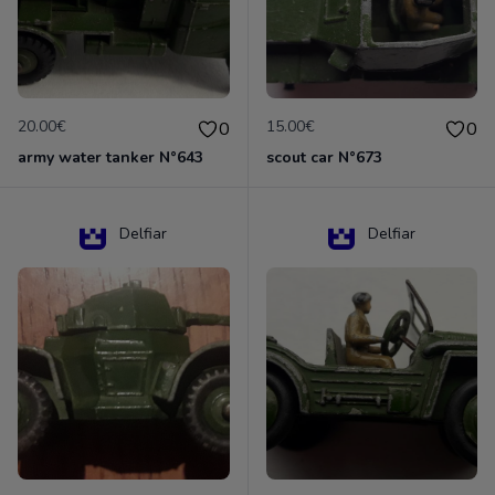
20.00€
15.00€
0
0
army water tanker N°643
scout car N°673
Delfiar
Delfiar