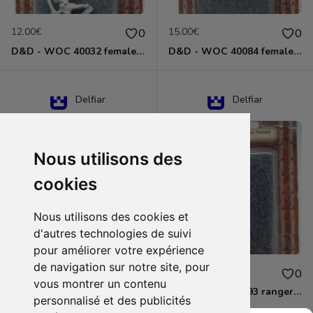
12.00€
15.00€
0
0
D&D - WOC 40032 female halfling rogue Miniature - Donjons Dragons
D&D - WOC 40084 female human wizard Miniature - Donjons Dragons
Delfiar
Delfiar
Nous utilisons des
cookies
Nous utilisons des cookies et
d'autres technologies de suivi
pour améliorer votre expérience
de navigation sur notre site, pour
15.00€
12.00€
0
0
vous montrer un contenu
D&D - 88286 paladin human male Miniature - Donjons Dragons
D&D - WOC 40093 ranger human female Miniature - Donjons Dragons
personnalisé et des publicités