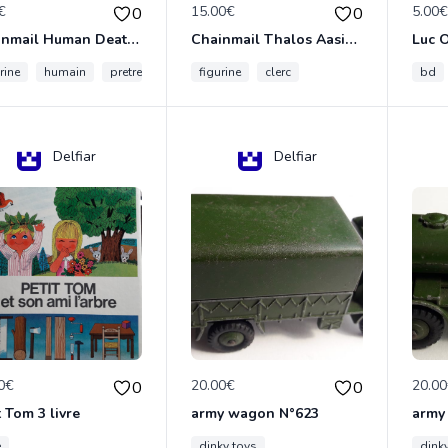
€
15.00€
5.00
0
0
Chainmail Human Death Cleric
Chainmail Thalos Aasimar Cleric
rine
humain
pretre
figurine
clerc
bd
Delfiar
Delfiar
0€
20.00€
20.0
0
0
t Tom 3 livre
army wagon N°623
army
e
dinky toys
dink