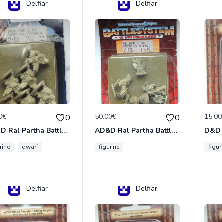
Delfiar
Delfiar
0€
50.00€
15.0
0
0
AD&D Ral Partha Battlesystem Miniatures Pack Iron Lord Dwarf Crossbowmen 11-854
AD&D Ral Partha Battlesystem Villains/Forgotten Realms 11-955 Miniatures
rine
dwarf
figurine
figur
Delfiar
Delfiar