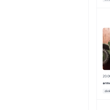
20.0
din