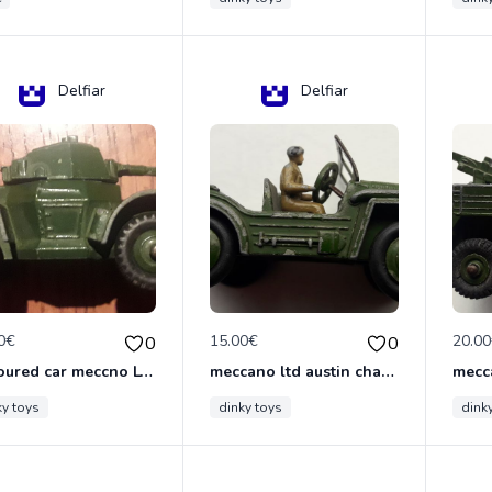
Delfiar
Delfiar
0€
15.00€
20.0
0
0
armoured car meccno LTD N°670
meccano ltd austin champ N°674
ky toys
dinky toys
dink