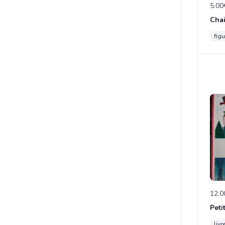
5.00
figu
12.0
Peti
livr