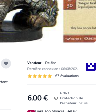
Vendeur :
Delfiar
Dernière connexion : 06/08/2026 05:36
Évaluations
67 évaluations
67 sur 5 étoiles
tant.
Product information
6.96 €
6.00
€
Protection de
l'acheteur inclus
Livraison Mondial Relay