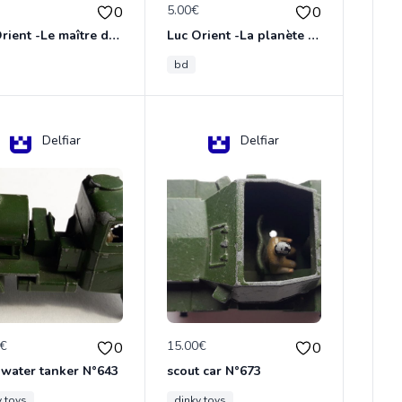
€
5.00€
0
0
Luc Orient -Le maître de terango
Luc Orient -La planète de l'angoisse
bd
Delfiar
Delfiar
0€
15.00€
0
0
 water tanker N°643
scout car N°673
y toys
dinky toys