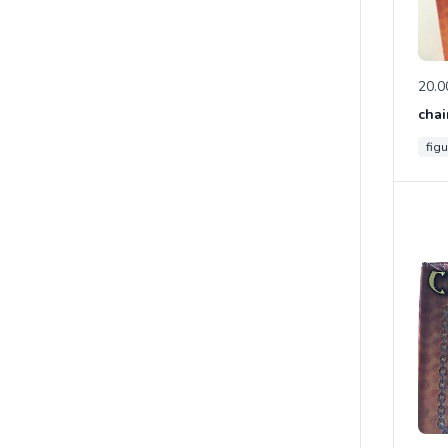
20.0
chai
figu