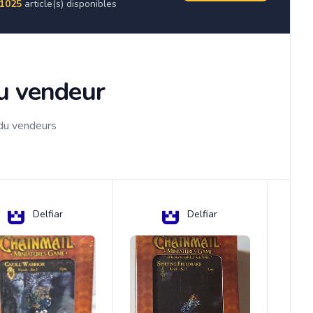
1025
article(s) disponibles
du vendeur
 du vendeurs
Delfiar
Delfiar