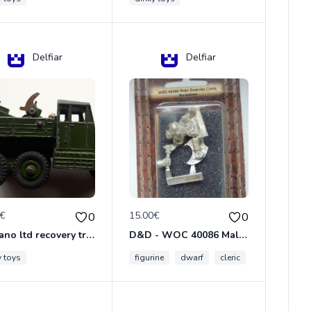
Delfiar
Delfiar
0€
15.00€
0
0
meccano ltd recovery tractor N°661
D&D - WOC 40086 Male Dwarven Cleric Miniature - Donjons Dragons
y toys
figurine
dwarf
cleric