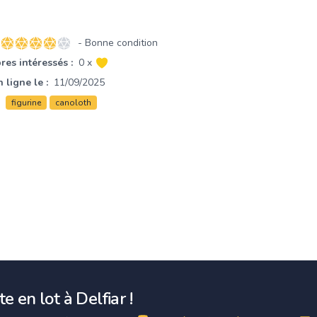
- Bonne condition
4 sur 5 étoiles
es intéressés :
0 x
 ligne le :
11/09/2025
figurine
canoloth
e en lot à Delfiar !