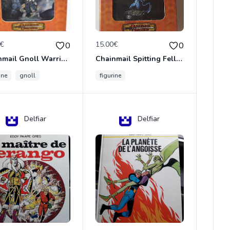
0€
15.00€
0
0
Chainmail Gnoll Warrior Dungeons & Dragons
Chainmail Spitting Felldrake
ine
gnoll
figurine
Delfiar
Delfiar