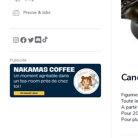
Presse & Jobs
Publicité
Can
Figurin
Descrip
Toute le
A parti
Pour 20
Pour plu