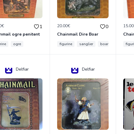
0€
20.00€
15.0
1
0
nmail ogre penitent
Chainmail Dire Boar
rine
ogre
figurine
sanglier
boar
figur
Delfiar
Delfiar