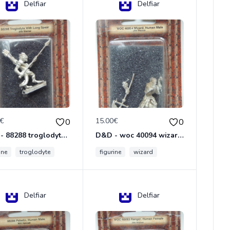
Delfiar
Delfiar
0€
15.00€
0
0
D&D - 88288 troglodyte with long Miniature - Donjons Dragons
D&D - woc 40094 wizard human male Miniature - Donjons Dragons
ine
troglodyte
figurine
wizard
Delfiar
Delfiar