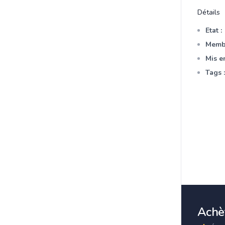
Détails
Etat :
Membr
Mis en
Tags :
Achèt