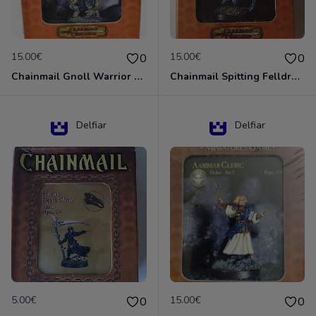
15.00€
15.00€
0
0
Chainmail Gnoll Warrior Dungeons & Dragons
Chainmail Spitting Felldrake
Delfiar
Delfiar
5.00€
15.00€
0
0