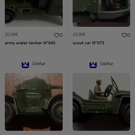
20.00€
15.00€
0
0
army water tanker N°643
scout car N°673
Delfiar
Delfiar