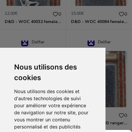
12.00€
15.00€
0
0
D&D - WOC 40032 female halfling rogue Miniature - Donjons Dragons
D&D - WOC 40084 female human wizard Miniature - Donjons Dragons
Delfiar
Delfiar
Nous utilisons des
cookies
Nous utilisons des cookies et
d'autres technologies de suivi
pour améliorer votre expérience
de navigation sur notre site, pour
15.00€
12.00€
0
0
vous montrer un contenu
D&D - 88286 paladin human male Miniature - Donjons Dragons
D&D - WOC 40093 ranger human female Miniature - Donjons Dragons
personnalisé et des publicités