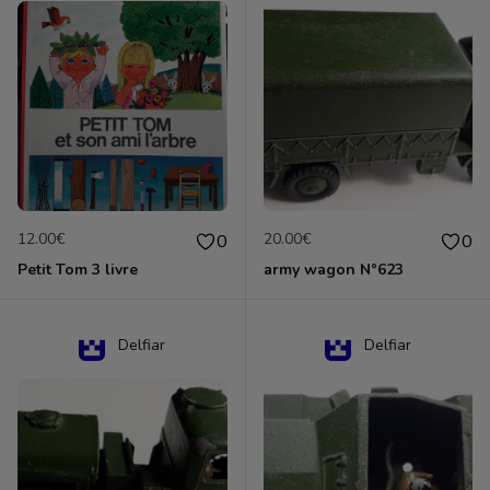
12.00€
20.00€
0
0
Petit Tom 3 livre
army wagon N°623
Delfiar
Delfiar