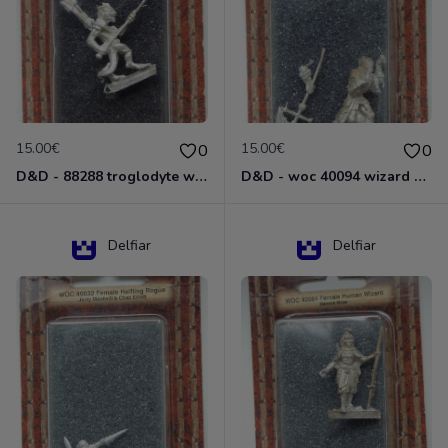
15.00€
15.00€
0
0
D&D - 88288 troglodyte with long Miniature - Donjons Dragons
D&D - woc 40094 wizard human male Miniature - Donjons Dragons
Delfiar
Delfiar