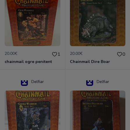
20.00€
20.00€
1
0
chainmail ogre penitent
Chainmail Dire Boar
Delfiar
Delfiar