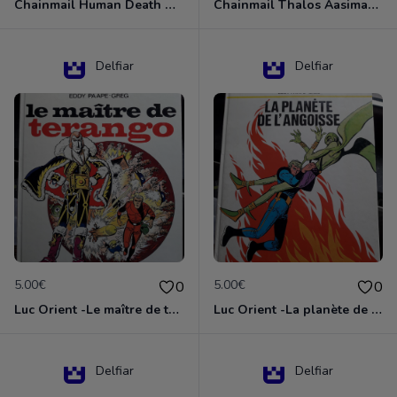
Chainmail Human Death Cleric
Chainmail Thalos Aasimar Cleric
Delfiar
Delfiar
5.00€
5.00€
0
0
Luc Orient -Le maître de terango
Luc Orient -La planète de l'angoisse
Delfiar
Delfiar