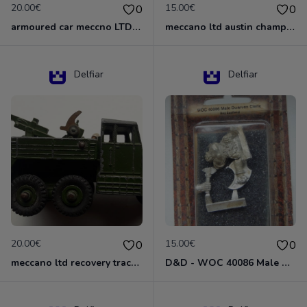
20.00€
15.00€
0
0
armoured car meccno LTD N°670
meccano ltd austin champ N°674
Delfiar
Delfiar
20.00€
15.00€
0
0
meccano ltd recovery tractor N°661
D&D - WOC 40086 Male Dwarven Cleric Miniature - Donjons Dragons