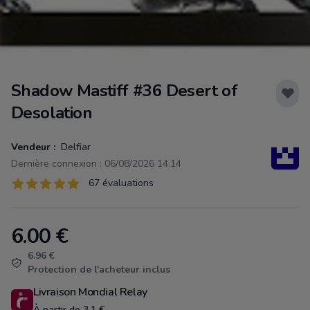
Shadow Mastiff #36 Desert of
Desolation
Vendeur :
Delfiar
Dernière connexion : 06/08/2026 14:14
Évaluations
67 évaluations
67 sur 5 étoiles
6.00
€
Product information
6.96 €
Protection de l'acheteur inclus
Livraison Mondial Relay
À partir de 3.1 €