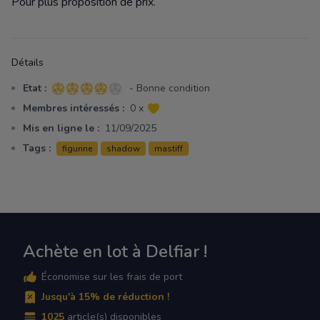
Pour plus proposition de prix.
Détails
Etat :
- Bonne condition
4 sur 5 étoiles
Membres intéressés :
0 x
Mis en ligne le :
11/09/2025
Tags :
figurine
shadow
mastiff
Achète en lot à Delfiar !
Économise sur les frais de port
Jusqu'à 15% de réduction !
1025
article(s) disponibles