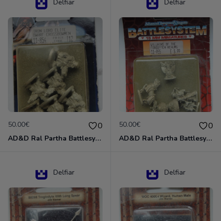
Delfiar
Delfiar
50.00€
50.00€
0
0
AD&D Ral Partha Battlesystem Miniatures Pack Iron Lord Dwarf Crossbowmen 11-854
AD&D Ral Partha Battlesystem Villains/Forgotten Realms 11-955 Miniatures
Delfiar
Delfiar