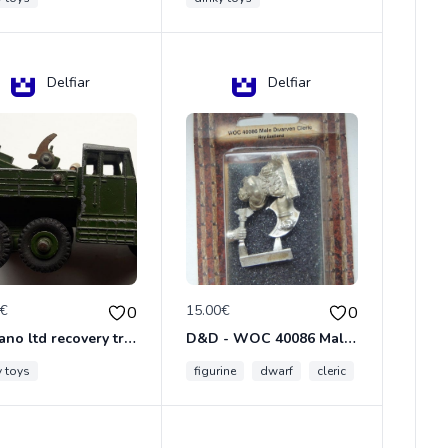
Delfiar
Delfiar
0€
15.00€
0
0
meccano ltd recovery tractor N°661
D&D - WOC 40086 Male Dwarven Cleric Miniature - Donjons Dragons
y toys
figurine
dwarf
cleric