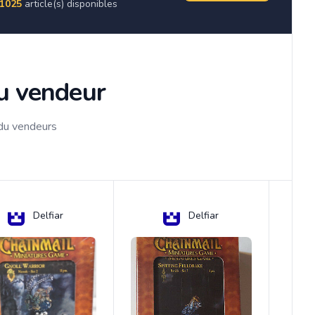
1025
article(s) disponibles
du vendeur
 du vendeurs
Delfiar
Delfiar