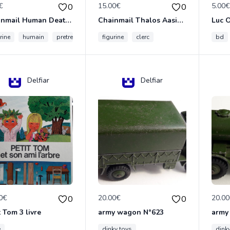
€
15.00€
5.00
0
0
Chainmail Human Death Cleric
Chainmail Thalos Aasimar Cleric
rine
humain
pretre
figurine
clerc
bd
Delfiar
Delfiar
0€
20.00€
20.0
0
0
t Tom 3 livre
army wagon N°623
army
e
dinky toys
dink