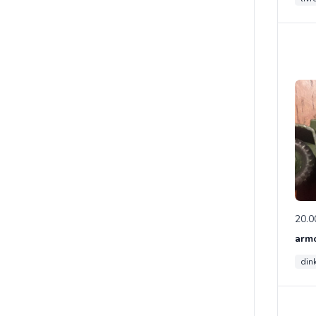
20.0
din