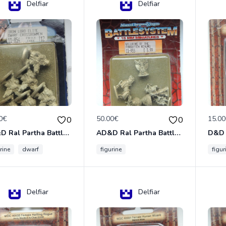
Delfiar
Delfiar
0€
50.00€
15.0
0
0
AD&D Ral Partha Battlesystem Miniatures Pack Iron Lord Dwarf Crossbowmen 11-854
AD&D Ral Partha Battlesystem Villains/Forgotten Realms 11-955 Miniatures
rine
dwarf
figurine
figur
Delfiar
Delfiar