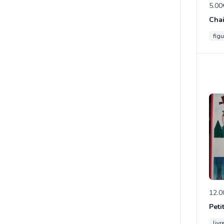
5.00
figu
12.0
Peti
livr