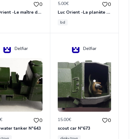
€
5.00€
0
0
Luc Orient -Le maître de terango
Luc Orient -La planète de l'angoisse
bd
Delfiar
Delfiar
0€
15.00€
0
0
 water tanker N°643
scout car N°673
y toys
dinky toys