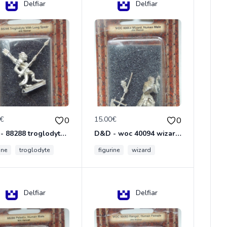
Delfiar
Delfiar
0€
15.00€
0
0
D&D - 88288 troglodyte with long Miniature - Donjons Dragons
D&D - woc 40094 wizard human male Miniature - Donjons Dragons
ine
troglodyte
figurine
wizard
Delfiar
Delfiar