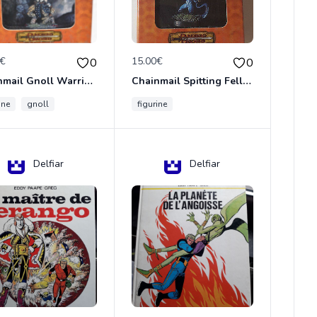
0€
15.00€
0
0
Chainmail Gnoll Warrior Dungeons & Dragons
Chainmail Spitting Felldrake
ine
gnoll
figurine
Delfiar
Delfiar