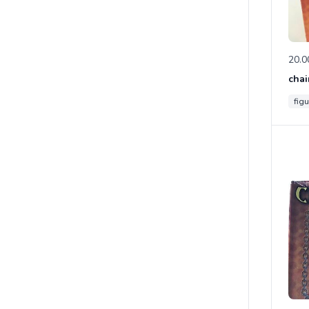
20.0
chai
figu