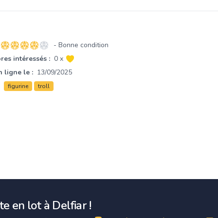
- Bonne condition
4 sur 5 étoiles
es intéressés :
0 x
 ligne le :
13/09/2025
figurine
troll
e en lot à Delfiar !