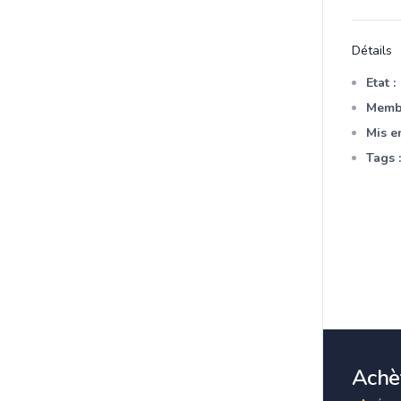
Détails
Etat :
Membr
Mis en
Tags :
Achèt