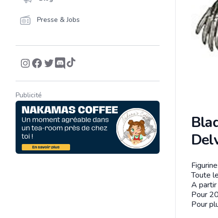
Presse & Jobs
Publicité
Bla
Del
Figurin
Descrip
Toute le
A parti
Pour 20
Pour plu