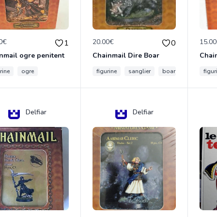
0€
20.00€
15.0
1
0
nmail ogre penitent
Chainmail Dire Boar
rine
ogre
figurine
sanglier
boar
figur
Delfiar
Delfiar