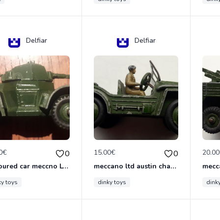
Delfiar
Delfiar
0€
15.00€
20.0
0
0
armoured car meccno LTD N°670
meccano ltd austin champ N°674
ky toys
dinky toys
dink