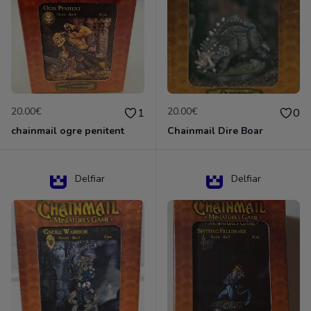
20.00€
20.00€
1
0
chainmail ogre penitent
Chainmail Dire Boar
Delfiar
Delfiar