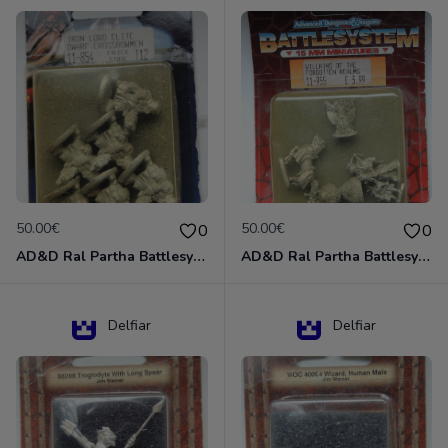
50.00€
50.00€
0
0
AD&D Ral Partha Battlesystem Miniatures Pack Iron Lord Dwarf Crossbowmen 11-854
AD&D Ral Partha Battlesystem Villains/Forgotten Realms 11-955 Miniatures
Delfiar
Delfiar