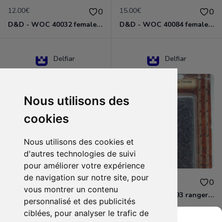
12.00€
15.00€
0
0
D&D - WOC 40032 female halfling rogue Miniature - Donjons Dragons
D&D - WOC 40084 female human wizard Miniature - Donjons Dragons
Delfiar
Delfiar
Nous utilisons des
cookies
Nous utilisons des cookies et
d'autres technologies de suivi
pour améliorer votre expérience
de navigation sur notre site, pour
15.00€
12.00€
0
0
vous montrer un contenu
D&D - 88286 paladin human male Miniature - Donjons Dragons
D&D - WOC 40093 ranger human female Miniature - Donjons Dragons
personnalisé et des publicités
ciblées, pour analyser le trafic de