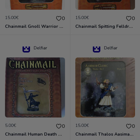
15.00€
15.00€
0
0
Chainmail Gnoll Warrior Dungeons & Dragons
Chainmail Spitting Felldrake
Delfiar
Delfiar
5.00€
15.00€
0
0
Chainmail Human Death Cleric
Chainmail Thalos Aasimar Cleric