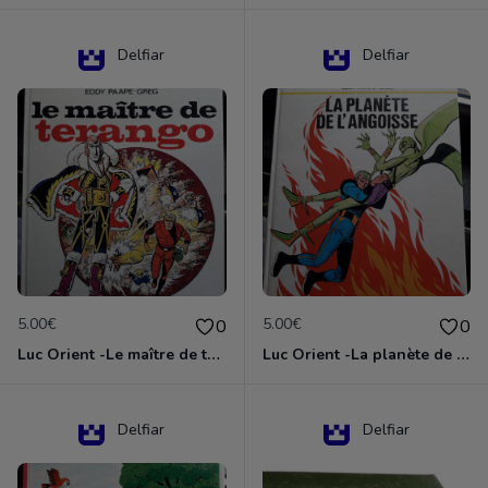
Delfiar
Delfiar
5.00€
5.00€
0
0
Luc Orient -Le maître de terango
Luc Orient -La planète de l'angoisse
Delfiar
Delfiar