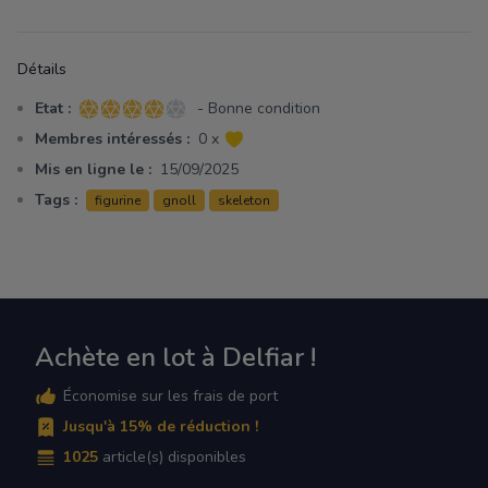
Détails
Etat :
- Bonne condition
4 sur 5 étoiles
Membres intéressés :
0 x
Mis en ligne le :
15/09/2025
Tags :
figurine
gnoll
skeleton
Achète en lot à Delfiar !
Économise sur les frais de port
Jusqu'à 15% de réduction !
1025
article(s) disponibles