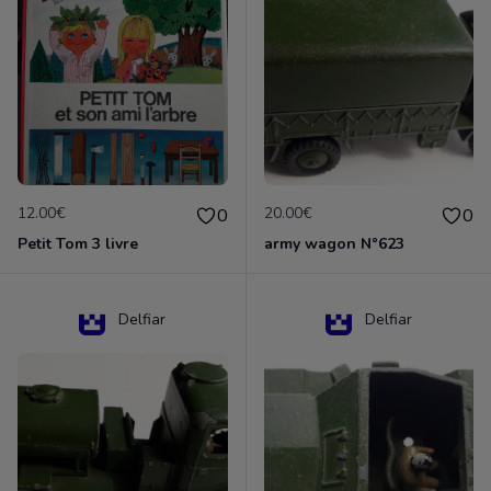
12.00€
20.00€
0
0
Petit Tom 3 livre
army wagon N°623
Delfiar
Delfiar