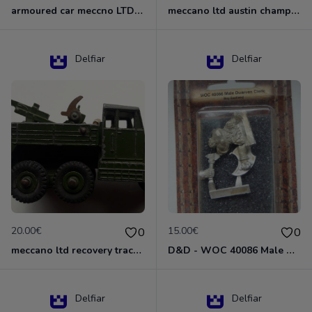
armoured car meccno LTD N°670
meccano ltd austin champ N°674
Delfiar
Delfiar
20.00€
15.00€
0
0
meccano ltd recovery tractor N°661
D&D - WOC 40086 Male Dwarven Cleric Miniature - Donjons Dragons
Delfiar
Delfiar