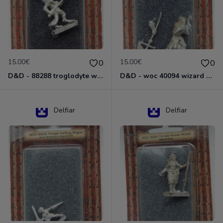
15.00€
15.00€
0
0
D&D - 88288 troglodyte with long Miniature - Donjons Dragons
D&D - woc 40094 wizard human male Miniature - Donjons Dragons
Delfiar
Delfiar