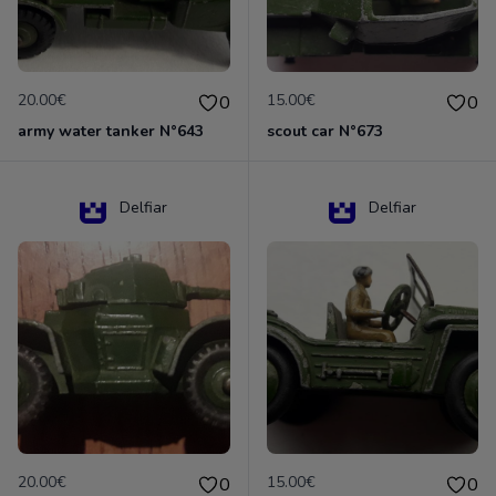
20.00€
15.00€
0
0
army water tanker N°643
scout car N°673
Delfiar
Delfiar
20.00€
15.00€
0
0