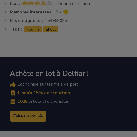
Etat :
- Bonne condition
4 sur 5 étoiles
Membres intéressés :
0 x
Mis en ligne le :
15/09/2025
Tags :
figurine
ghoul
Achète en lot à Delfiar !
Économise sur les frais de port
Jusqu'à 15% de réduction !
1025
article(s) disponibles
Faire un lot