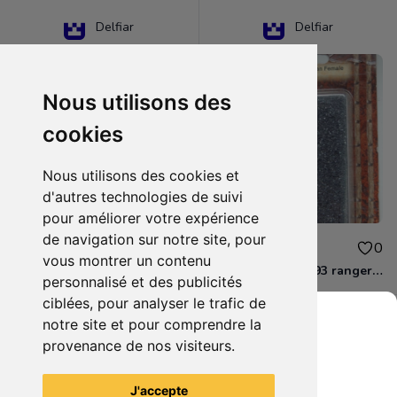
Delfiar
Delfiar
Nous utilisons des
cookies
Nous utilisons des cookies et
d'autres technologies de suivi
pour améliorer votre expérience
de navigation sur notre site, pour
15.00€
12.00€
0
0
vous montrer un contenu
D&D - 88286 paladin human male Miniature - Donjons Dragons
D&D - WOC 40093 ranger human female Miniature - Donjons Dragons
personnalisé et des publicités
ciblées, pour analyser le trafic de
notre site et pour comprendre la
provenance de nos visiteurs.
Grenier du Geek
Voir tous les articles du vendeur
J'accepte