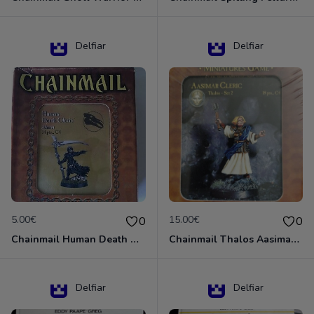
Delfiar
Delfiar
5.00€
15.00€
0
0
Chainmail Human Death Cleric
Chainmail Thalos Aasimar Cleric
Delfiar
Delfiar