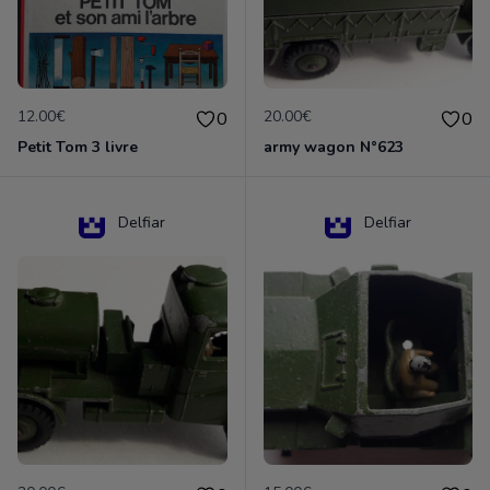
12.00€
20.00€
0
0
Petit Tom 3 livre
army wagon N°623
Delfiar
Delfiar