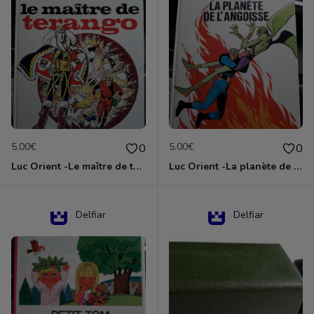
5.00€
5.00€
0
0
Luc Orient -Le maître de terango
Luc Orient -La planète de l'angoisse
Delfiar
Delfiar