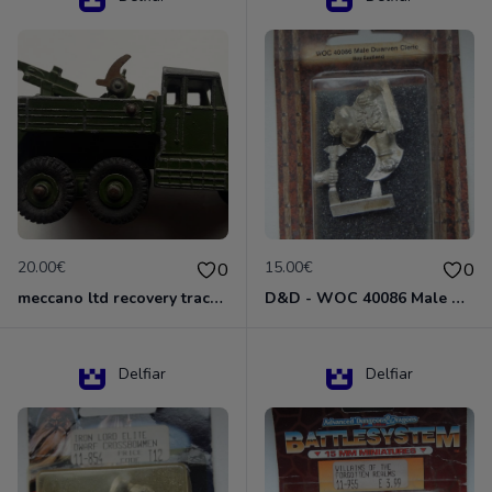
20.00€
15.00€
0
0
meccano ltd recovery tractor N°661
D&D - WOC 40086 Male Dwarven Cleric Miniature - Donjons Dragons
Delfiar
Delfiar