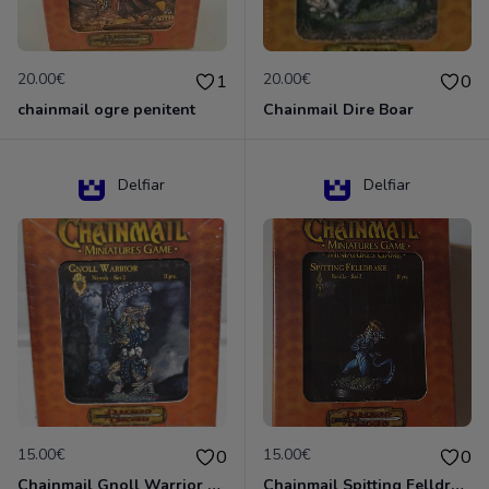
20.00€
20.00€
1
0
chainmail ogre penitent
Chainmail Dire Boar
Delfiar
Delfiar
15.00€
15.00€
0
0
Chainmail Gnoll Warrior Dungeons & Dragons
Chainmail Spitting Felldrake