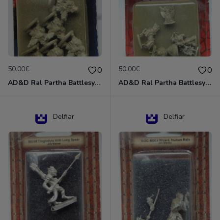
50.00€
50.00€
0
0
AD&D Ral Partha Battlesystem Miniatures Pack Iron Lord Dwarf Crossbowmen 11-854
AD&D Ral Partha Battlesystem Villains/Forgotten Realms 11-955 Miniatures
Delfiar
Delfiar