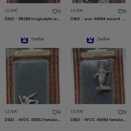
15.00€
15.00€
0
0
D&D - 88288 troglodyte with long Miniature - Donjons Dragons
D&D - woc 40094 wizard human male Miniature - Donjons Dragons
Delfiar
Delfiar
12.00€
15.00€
0
0
D&D - WOC 40032 female halfling rogue Miniature - Donjons Dragons
D&D - WOC 40084 female human wizard Miniature - Donjons Dragons