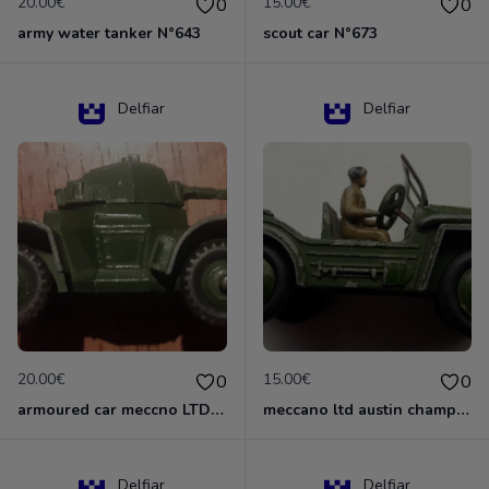
20.00€
15.00€
0
0
army water tanker N°643
scout car N°673
Delfiar
Delfiar
20.00€
15.00€
0
0
armoured car meccno LTD N°670
meccano ltd austin champ N°674
Delfiar
Delfiar