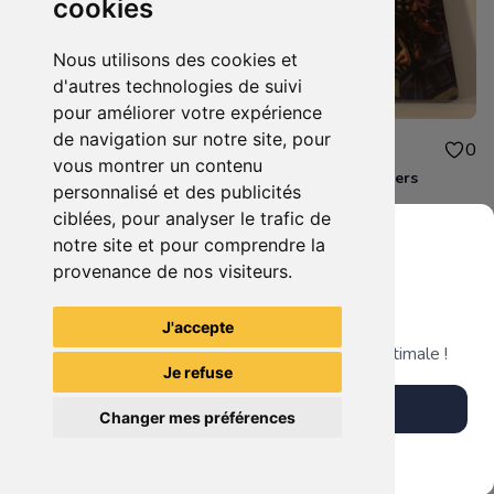
cookies
Nous utilisons des cookies et
d'autres technologies de suivi
pour améliorer votre expérience
de navigation sur notre site, pour
10.00€
10.00€
0
0
vous montrer un contenu
Destiny 2 Xbox one
Steelbook Avengers
personnalisé et des publicités
ciblées, pour analyser le trafic de
notre site et pour comprendre la
provenance de nos visiteurs.
Grenier du Geek
Voir tous les articles du vendeur
J'accepte
Télécharge notre app pour une expérience optimale !
Je refuse
Télécharger l'app
Changer mes préférences
Plus tard