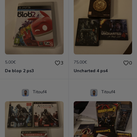
5.00€
75.00€
3
0
De blop 2 ps3
Uncharted 4 ps4
Titouf4
Titouf4