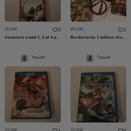
20.00€
85.00€
0
2
Assassins creed 1, 2 et 4 ps3
Borderlands 2 édition chasseur de l'arche ps3
Titouf4
Titouf4
25.00€
20.00€
1
0