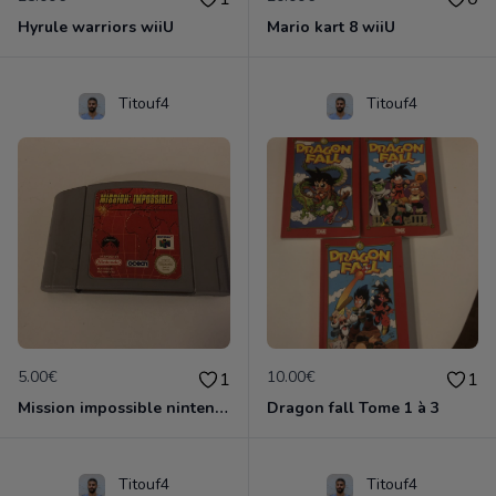
Hyrule warriors wiiU
Mario kart 8 wiiU
Titouf4
Titouf4
5.00€
10.00€
1
1
Mission impossible nintendo 64
Dragon fall Tome 1 à 3
Titouf4
Titouf4