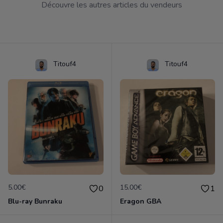
Découvre les autres articles du vendeurs
Titouf4
Titouf4
5.00€
15.00€
0
1
Blu-ray Bunraku
Eragon GBA