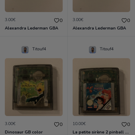
3.00€
3.00€
0
0
Alexandra Lederman GBA
Alexandra Lederman GBA
Titouf4
Titouf4
3.00€
10.00€
0
0
Dinosaur GB color
La petite sirène 2 pinball GB color