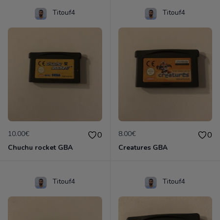
Titouf4
Titouf4
10.00€
8.00€
0
0
Chuchu rocket GBA
Creatures GBA
Titouf4
Titouf4