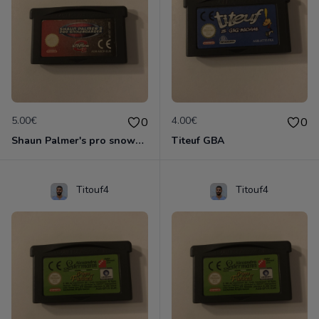
5.00€
4.00€
0
0
Shaun Palmer's pro snowboarder
Titeuf GBA
Titouf4
Titouf4