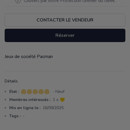
Couvert par notre Protection Grenier du Geek.
CONTACTER LE VENDEUR
Réserver
Jeux de société Pacman
Description
Détails
Etat :
- Neuf
5 sur 5 étoiles
Membres intéressés :
1 x
Mis en ligne le :
16/09/2025
Tags :
-