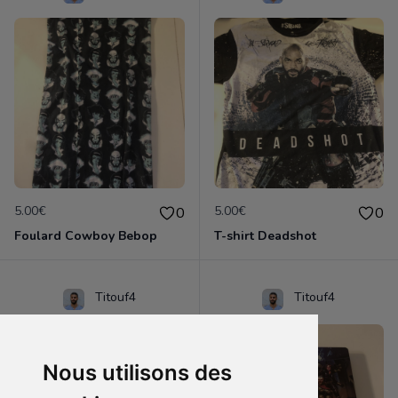
5.00€
5.00€
0
0
Foulard Cowboy Bebop
T-shirt Deadshot
Titouf4
Titouf4
Nous utilisons des