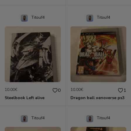
Titouf4
Titouf4
10.00€
10.00€
0
1
Steelbook Left alive
Dragon ball xenoverse ps3
Titouf4
Titouf4