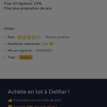
Pour 20 figurines 15%
Pour plus proposition de prix.
Détails
Etat :
- Bonne condition
4 sur 5 étoiles
Membres intéressés :
0 x
Mis en ligne le :
18/09/2025
Tags :
figurine
Achète en lot à Delfiar !
Économise sur les frais de port
Jusqu'à 15% de réduction !