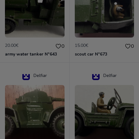
20.00€
15.00€
0
0
army water tanker N°643
scout car N°673
Delfiar
Delfiar