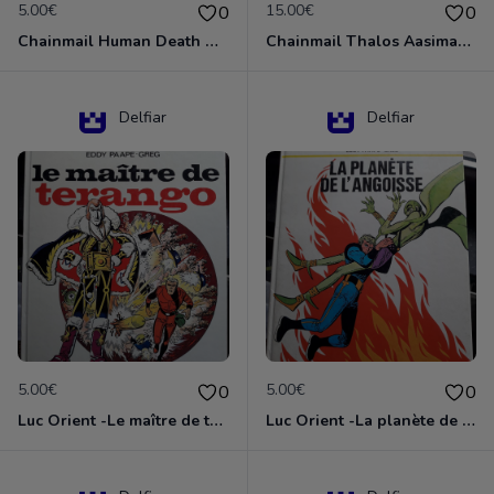
5.00€
15.00€
0
0
Chainmail Human Death Cleric
Chainmail Thalos Aasimar Cleric
Delfiar
Delfiar
5.00€
5.00€
0
0
Luc Orient -Le maître de terango
Luc Orient -La planète de l'angoisse