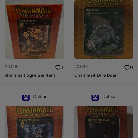
20.00€
20.00€
1
0
chainmail ogre penitent
Chainmail Dire Boar
Delfiar
Delfiar