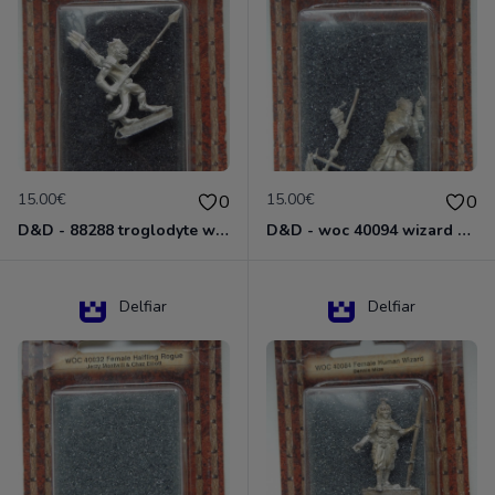
15.00€
15.00€
0
0
D&D - 88288 troglodyte with long Miniature - Donjons Dragons
D&D - woc 40094 wizard human male Miniature - Donjons Dragons
Delfiar
Delfiar