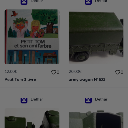
Delfiar
Delfiar
12.00€
20.00€
0
0
Petit Tom 3 livre
army wagon N°623
Delfiar
Delfiar