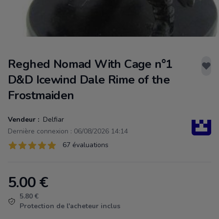
Reghed Nomad With Cage n°1
D&D Icewind Dale Rime of the
Frostmaiden
Vendeur :
Delfiar
Dernière connexion : 06/08/2026 14:14
Évaluations
67 évaluations
67 sur 5 étoiles
5.00
€
Product information
5.80 €
Protection de l'acheteur inclus