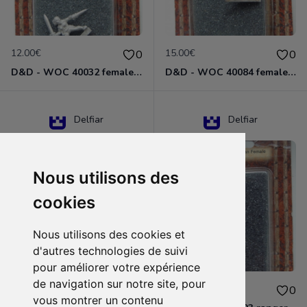
12.00€
15.00€
0
0
D&D - WOC 40032 female halfling rogue Miniature - Donjons Dragons
D&D - WOC 40084 female human wizard Miniature - Donjons Dragons
Delfiar
Delfiar
Nous utilisons des
cookies
Nous utilisons des cookies et
d'autres technologies de suivi
pour améliorer votre expérience
de navigation sur notre site, pour
15.00€
12.00€
0
0
vous montrer un contenu