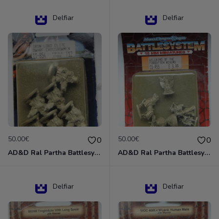
Delfiar
Delfiar
50.00€
50.00€
0
0
AD&D Ral Partha Battlesystem Miniatures Pack Iron Lord Dwarf Crossbowmen 11-854
AD&D Ral Partha Battlesystem Villains/Forgotten Realms 11-955 Miniatures
Delfiar
Delfiar