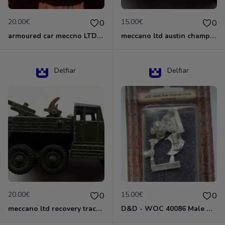
20.00€
15.00€
0
0
armoured car meccno LTD N°670
meccano ltd austin champ N°674
Delfiar
Delfiar
20.00€
15.00€
0
0
meccano ltd recovery tractor N°661
D&D - WOC 40086 Male Dwarven Cleric Miniature - Donjons Dragons